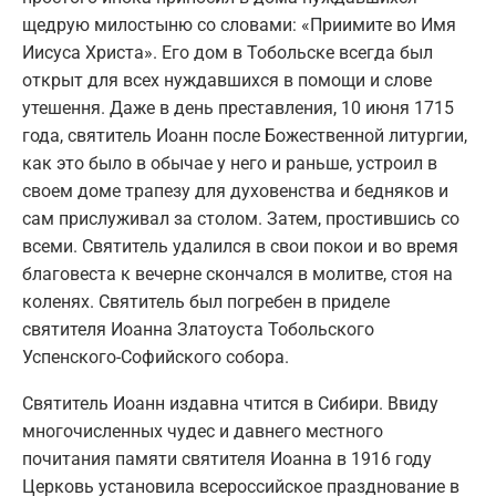
щедрую милостыню со словами: «Приимите во Имя
Иисуса Христа». Его дом в Тобольске всегда был
открыт для всех нуждавшихся в помощи и слове
утешення. Даже в день преставления, 10 июня 1715
года, святитель Иоанн после Божественной литургии,
как это было в обычае у него и раньше, устроил в
своем доме трапезу для духовенства и бедняков и
сам прислуживал за столом. Затем, простившись со
всеми. Святитель удалился в свои покои и во время
благовеста к вечерне скончался в молитве, стоя на
коленях. Святитель был погребен в приделе
святителя Иоанна Златоуста Тобольского
Успенского-Софийского собора.
Святитель Иоанн издавна чтится в Сибири. Ввиду
многочисленных чудес и давнего местного
почитания памяти святителя Иоанна в 1916 году
Церковь установила всероссийское празднование в