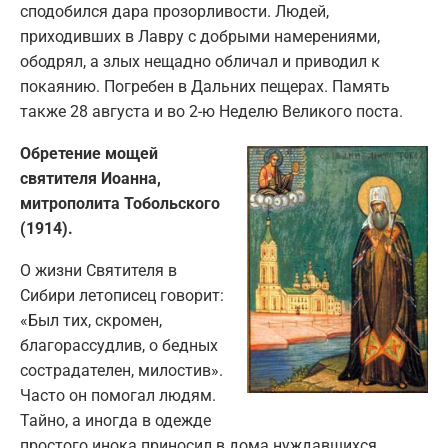
сподобился дара прозорливости. Людей,
приходивших в Лавру с добрыми намерениями,
ободрял, а злых нещадно обличал и приводил к
покаянию. Погребен в Дальних пещерах. Память
также 28 августа и во 2-ю Неделю Великого поста.
Обретение мощей
святителя Иоанна,
митрополита Тобольского
(1914).
О жизни Святителя в
Сибири летописец говорит:
«Был тих, скромен,
благорассудлив, о бедных
сострадателен, милостив».
Часто он помогал людям.
Тайно, а иногда в одежде
простого инока приносил в дома нуждавшихся