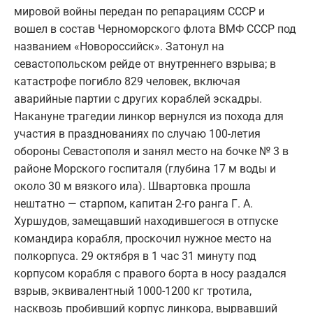
мировой войны передан по репарациям СССР и
вошел в состав Черноморского флота ВМФ СССР под
названием «Новороссийск». Затонул на
севастопольском рейде от внутреннего взрыва; в
катастрофе погибло 829 человек, включая
аварийные партии с других кораблей эскадры.
Накануне трагедии линкор вернулся из похода для
участия в празднованиях по случаю 100-летия
обороны Севастополя и занял место на бочке № 3 в
районе Морского госпиталя (глубина 17 м воды и
около 30 м вязкого ила). Швартовка прошла
нештатно — старпом, капитан 2-го ранга Г. А.
Хуршудов, замещавший находившегося в отпуске
командира корабля, проскочил нужное место на
полкорпуса. 29 октября в 1 час 31 минуту под
корпусом корабля с правого борта в носу раздался
взрыв, эквивалентный 1000-1200 кг тротила,
насквозь пробивший корпус линкора, вырвавший