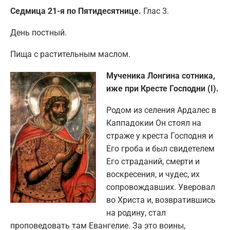
Седмица 21-я по Пятидесятнице.
Глас 3.
День постный.
Пища с растительным маслом.
Мученика Лонгина сотника,
иже при Кресте Господни (I).
Родом из селения Ардалес в
Каппадокии Он стоял на
страже у креста Господня и
Его гроба и был свидетелем
Его страданий, смерти и
воскресения, и чудес, их
сопровождавших. Уверовал
во Христа и, возвратившись
на родину, стал
проповедовать там Евангелие. За это воины,