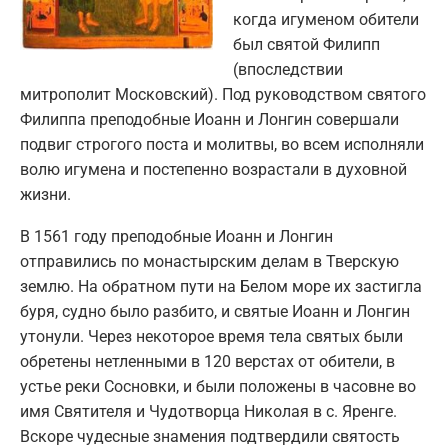
когда игуменом обители
был святой Филипп
(впоследствии
митрополит Московский). Под руководством святого
Филиппа преподобные Иоанн и Лонгин совершали
подвиг строгого поста и молитвы, во всем исполняли
волю игумена и постепенно возрастали в духовной
жизни.
В 1561 году преподобные Иоанн и Лонгин
отправились по монастырским делам в Тверскую
землю. На обратном пути на Белом море их застигла
буря, судно было разбито, и святые Иоанн и Лонгин
утонули. Через некоторое время тела святых были
обретены нетленными в 120 верстах от обители, в
устье реки Сосновки, и были положены в часовне во
имя Святителя и Чудотворца Николая в с. Яренге.
Вскоре чудесные знамения подтвердили святость