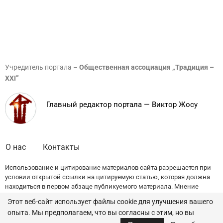
Учредитель портала –
Общественная ассоциация „Традиция –
XXI”
Главный редактор портала — Виктор Жосу
О нас
Контакты
Использование и цитирование материалов сайта разрешается при
условии открытой ссылки на цитируемую статью, которая должна
находиться в первом абзаце публикуемого материала. Мнение
редакции может не совпадать с точкой зрения авторов публикаций.
Этот веб-сайт использует файлы cookie для улучшения вашего
опыта. Мы предполагаем, что вы согласны с этим, но вы
© 2022 — All Rights Reserved.
Traditia.md