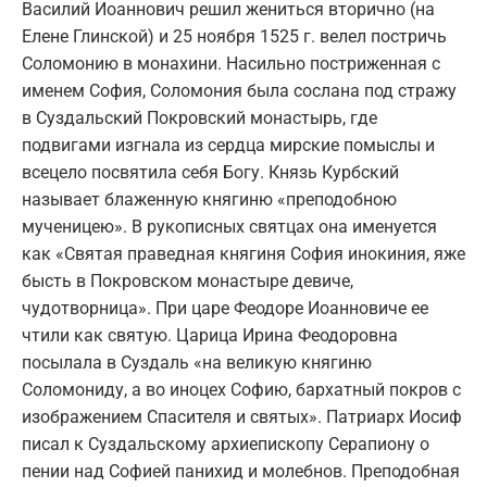
Василий Иоаннович решил жениться вторично (на
Елене Глинской) и 25 ноября 1525 г. велел постричь
Соломонию в монахини. Насильно постриженная с
именем София, Соломония была сослана под стражу
в Суздальский Покровский монастырь, где
подвигами изгнала из сердца мирские помыслы и
всецело посвятила себя Богу. Князь Курбский
называет блаженную княгиню «преподобною
мученицею». В рукописных святцах она именуется
как «Святая праведная княгиня София инокиния, яже
бысть в Покровском монастыре девиче,
чудотворница». При царе Феодоре Иоанновиче ее
чтили как святую. Царица Ирина Феодоровна
посылала в Суздаль «на великую княгиню
Соломониду, а во иноцех Софию, бархатный покров с
изображением Спасителя и святых». Патриарх Иосиф
писал к Суздальскому архиепископу Серапиону о
пении над Софией панихид и молебнов. Преподобная