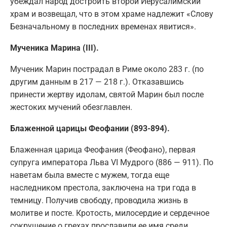
убеждал народ достроить второй Иерусалимский
храм и возвещал, что в этом храме надлежит «Слову
Безначальному в последних временах явитися».
Мученика Марина (III).
Мученик Марин пострадал в Риме около 283 г. (по
другим данным в 217 — 218 г.). Отказавшись
принести жертву идолам, святой Марин был после
жестоких мучений обезглавлен.
Блаженной царицы Феофании (893-894).
Блаженная царица Феофания (Феофано), первая
супруга императора Льва VI Мудрого (886 — 911). По
наветам была вместе с мужем, тогда еще
наследником престола, заключена на три года в
темницу. Получив свободу, проводила жизнь в
молитве и посте. Кротость, милосердие и сердечное
сокрушение о грехах прославили ее имя среди