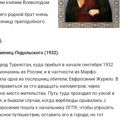
ким князем Всеволодом.
его родной брат князь
сяницу преподобного.
).
менец-Подольского (1932).
род Туркестан, куда прибыл в начале сентября 1932
монахинь из России, и в частности из Марфо-
ла одна из послушниц обители, Евфросиния Журило. В
правиться за сто двадцать километров, через
но место жительства. Путь туда проходил по узкой и
я, и бывали случаи, когда верблюды срывались с
фросиния пошла к начальнику ОГПУ, чтобы упросить
сное путешествие, оставить его в городе, но тот