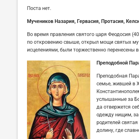
Поста нет.
Мучеников Назария, Гервасия, Протасия, Келси
Во время правления святого царя Феодосия (40
по откровению свыше, открыл мощи святых му
исцелениями, были торжественно перенесены в
Преподобной Пара
Преподобная Пара
семье, жившей в X
Константинополем
услышанные за Бо
да отвержется себ
одежду нищим, за
родителей святая
долину, где славн