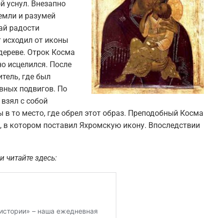
й уснул. Внезапно
емли и разумей
ай радости
т исходил от иконы
дереве. Отрок Косма
но исцелился. После
тель, где был
вных подвигов. По
взял с собой
 в то место, где обрел этот образ. Преподобный Косма
и, в котором поставил Яхромскую икону. Впоследствии
и читайте здесь: