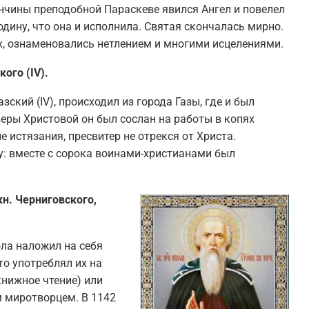
ончины преподобной Параскеве явился Ангел и повелел
одину, что она и исполнила. Святая скончалась мирно.
х, ознаменовались нетлением и многими исцелениями.
ого (IV).
ский (IV), происходил из города Газы, где и был
еры Христовой он был сослан на работы в копях
 истязания, пресвитер не отрекся от Христа.
: вместе с сорока воинами-христианами был
н. Черниговского,
ла наложил на себя
то употреблял их на
книжное чтение) или
 миротворцем. В 1142