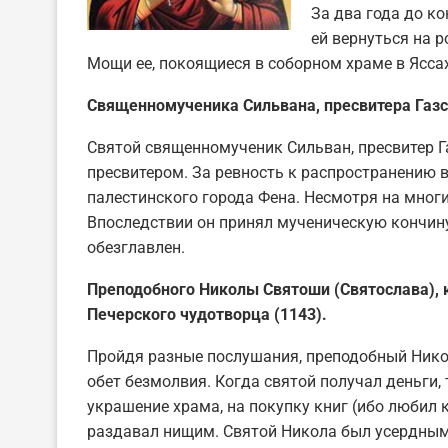
За два года до к
ей вернуться на р
Мощи ее, покоящиеся в соборном храме в Ясса
Священномученика Сильвана, пресвитера Газск
Святой священномученик Сильван, пресвитер Газ
пресвитером. За ревность к распространению в
палестинского города Фена. Несмотря на многие
Впоследствии он принял мученическую кончину
обезглавлен.
Преподобного Николы Святоши (Святослава), к
Печерского чудотворца (1143).
Пройдя разные послушания, преподобный Нико
обет безмолвия. Когда святой получал деньги, 
украшение храма, на покупку книг (ибо любил 
раздавал нищим. Святой Никола был усердным