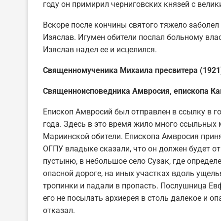
году он примирил черниговских князей с вели
Вскоре после кончины святого тяжело заболел 
Изяслав. Игумен обители послал больному вла
Изяслав надел ее и исцелился.
Священномученика Михаила пресвитера (1921
Священноисповедника Амвросия, епископа Ка
Епископ Амвросий был отправлен в ссылку в го
года. Здесь в это время жило много ссыльных 
Мариинской обители. Епископа Амвросия приня
ОГПУ владыке сказали, что он должен будет от
пустыню, в небольшое село Сузак, где определе
опасной дороге, на иных участках вдоль ущель
тропинки и падали в пропасть. Послушница Ев
его не посылать архиерея в столь далекое и опа
отказал.