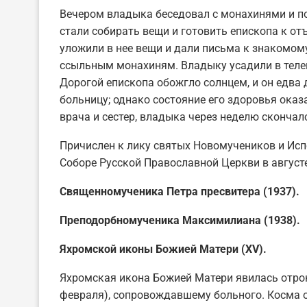
Вечером владыка беседовал с монахинями и 
стали собирать вещи и готовить епископа к отъ
уложили в нее вещи и дали письма к знакомому
ссыльным монахиням. Владыку усадили в телег
Дорогой епископа обожгло солнцем, и он едва 
больницу; однако состояние его здоровья оказ
врача и сестер, владыка через неделю скончал
Причислен к лику святых Новомучеников и Ис
Соборе Русской Православной Церкви в август
Священномученика Петра пресвитера (1937).
Преподорбномученика Максимилиана (1938).
Яхромской иконы Божией Матери (XV).
Яхромская икона Божией Матери явилась отро
февраля), сопровождавшему больного. Косма о