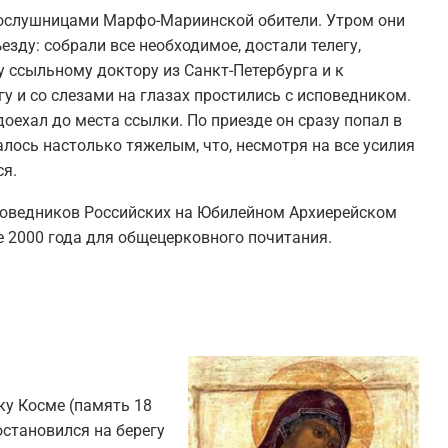
послушницами Марфо-Мариинской обители. Утром они
езду: собрали все необходимое, достали телегу,
 ссыльному доктору из Санкт-Петербурга и к
у и со слезами на глазах простились с исповедником.
доехал до места ссылки. По приезде он сразу попал в
алось настолько тяжелым, что, несмотря на все усилия
ся.
поведников Российских на Юбилейном Архиерейском
е 2000 года для общецерковного почитания.
ку Косме (память 18
становился на берегу