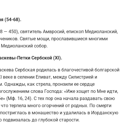
я (54-68).
8 — 450), святитель Амвросий, епископ Медиоланский,
чеников. Святые мощи, прославившиеся многими
 Медиоланский собор.
скевы-Петки Сербской (XI).
скева Сербская родилась в благочестивой болгарской
I веке в селении Епиват, между Силистрией и
. Однажды, как стрела, пронзили ее сердце
гослужением слова Господа: «Иже хощет по Мне идти,
е» (Мф. 16, 24). С тех пор она начала раздавать свою
 что терпела много огорчений от родных. По смерти
 постриглась в монашество и удалилась в Иорданскую
о подвизалась до глубокой старости.