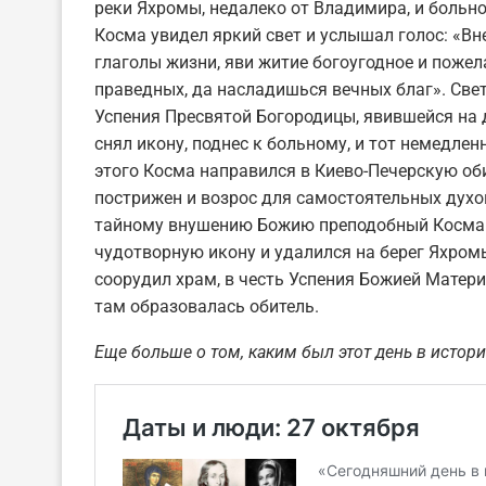
реки Яхромы, недалеко от Владимира, и больно
Косма увидел яркий свет и услышал голос: «Вн
глаголы жизни, яви житие богоугодное и пожел
праведных, да насладишься вечных благ». Све
Успения Пресвятой Богородицы, явившейся на 
снял икону, поднес к больному, и тот немедлен
этого Косма направился в Киево-Печерскую оби
пострижен и возрос для самостоятельных духо
тайному внушению Божию преподобный Косма 
чудотворную икону и удалился на берег Яхромы
соорудил храм, в честь Успения Божией Матер
там образовалась обитель.
Еще больше о том, каким был этот день в истори