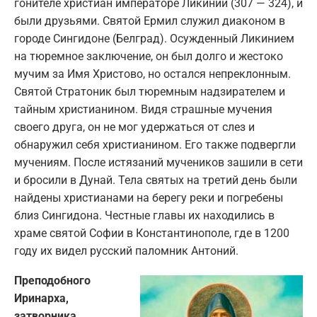
гонителе христиан императоре Ликинии (307 — 324), и
были друзьями. Святой Ермил служил диаконом в
городе Сингидоне (Белград). Осужденный Ликинием
на тюремное заключение, он был долго и жестоко
мучим за Имя Христово, но остался непреклонным.
Святой Стратоник был тюремным надзирателем и
тайным христианином. Видя страшные мучения
своего друга, он не мог удержаться от слез и
обнаружил себя христианином. Его также подвергли
мучениям. После истязаний мучеников зашили в сети
и бросили в Дунай. Тела святых на третий день были
найдены христианами на берегу реки и погребены
близ Сингидона. Честные главы их находились в
храме святой Софии в Константинополе, где в 1200
году их видел русский паломник Антоний.
Преподобного
Иринарха,
затворника