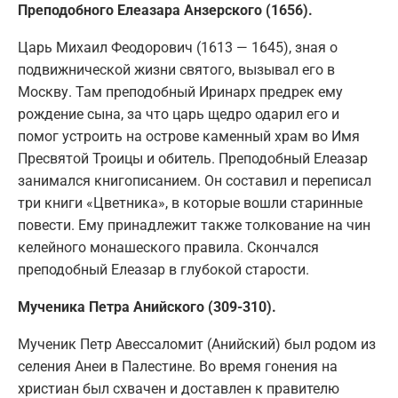
Преподобного Елеазара Анзерского (1656).
Царь Михаил Феодорович (1613 — 1645), зная о
подвижнической жизни святого, вызывал его в
Москву. Там преподобный Иринарх предрек ему
рождение сына, за что царь щедро одарил его и
помог устроить на острове каменный храм во Имя
Пресвятой Троицы и обитель. Преподобный Елеазар
занимался книгописанием. Он составил и переписал
три книги «Цветника», в которые вошли старинные
повести. Ему принадлежит также толкование на чин
келейного монашеского правила. Скончался
преподобный Елеазар в глубокой старости.
Мученика Петра Анийского (309-310).
Мученик Петр Авессаломит (Анийский) был родом из
селения Анеи в Палестине. Во время гонения на
христиан был схвачен и доставлен к правителю