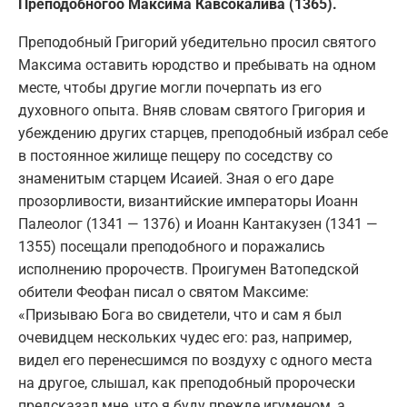
Преподобногоо Максима Кавсокалива (1365).
Преподобный Григорий убедительно просил святого
Максима оставить юродство и пребывать на одном
месте, чтобы другие могли почерпать из его
духовного опыта. Вняв словам святого Григория и
убеждению других старцев, преподобный избрал себе
в постоянное жилище пещеру по соседству со
знаменитым старцем Исаией. Зная о его даре
прозорливости, византийские императоры Иоанн
Палеолог (1341 — 1376) и Иоанн Кантакузен (1341 —
1355) посещали преподобного и поражались
исполнению пророчеств. Проигумен Ватопедской
обители Феофан писал о святом Максиме:
«Призываю Бога во свидетели, что и сам я был
очевидцем нескольких чудес его: раз, например,
видел его перенесшимся по воздуху с одного места
на другое, слышал, как преподобный пророчески
предсказал мне, что я буду прежде игуменом, а