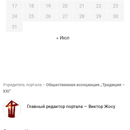
17
18
19
20
21
22
23
24
25
26
27
28
29
30
31
« Июл
Учредитель портала –
Общественная ассоциация „Традиция –
XXI”
Главный редактор портала — Виктор Жосу