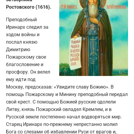
Ростовского (1616).
Преподобный
Иринарх следил за
ходом войны и
послал князю
Димитрию
Пожарскому свое
благословение и
просфору. Он велел
ему идти под
Москву, предсказав: «Увидите славу Божию». В
помощь Пожарскому и Минину преподобный передал
свой крест. С помощью Божией русские одолели
Литву, князь Пожарский овладел Кремлем, и в
Русской земле постепенно начал водворяться мир.
Старец Иринарх по-прежнему непрестанно молил
Бога со слезами об избавлении Руси от врагов и,