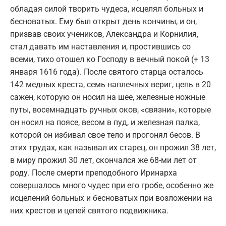
обладая силой творить чудеса, исцелял больных и
бесноватых. Ему был открыт день кончины, и он,
призвав своих учеников, Александра и Корнилия,
стал давать им наставления и, простившись со
всеми, тихо отошел ко Господу в вечный покой (+ 13
января 1616 года). После святого старца осталось
142 медных креста, семь наплечных вериг, цепь в 20
сажен, которую он носил на шее, железные ножные
путы, восемнадцать ручных оков, «связни», которые
он носил на поясе, весом в пуд, и железная палка,
которой он избивал свое тело и прогонял бесов. В
этих трудах, как называл их старец, он прожил 38 лет,
в миру прожил 30 лет, скончался же 68-ми лет от
роду. После смерти преподобного Иринарха
совершалось много чудес при его гробе, особенно же
исцелений больных и бесноватых при возложении на
них крестов и цепей святого подвижника.