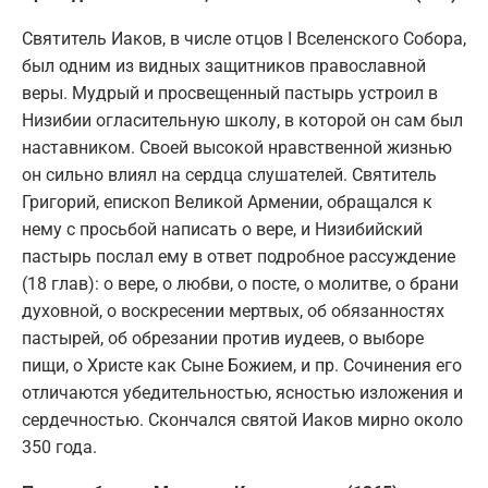
Святитель Иаков, в числе отцов I Вселенского Собора,
был одним из видных защитников православной
веры. Мудрый и просвещенный пастырь устроил в
Низибии огласительную школу, в которой он сам был
наставником. Своей высокой нравственной жизнью
он сильно влиял на сердца слушателей. Святитель
Григорий, епископ Великой Армении, обращался к
нему с просьбой написать о вере, и Низибийский
пастырь послал ему в ответ подробное рассуждение
(18 глав): о вере, о любви, о посте, о молитве, о брани
духовной, о воскресении мертвых, об обязанностях
пастырей, об обрезании против иудеев, о выборе
пищи, о Христе как Сыне Божием, и пр. Сочинения его
отличаются убедительностью, ясностью изложения и
сердечностью. Скончался святой Иаков мирно около
350 года.