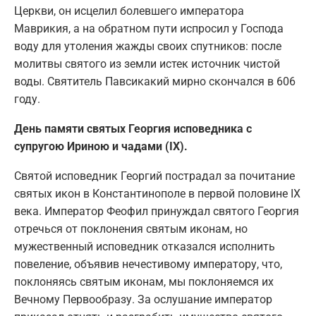
Церкви, он исцелил болевшего императора
Маврикия, а на обратном пути испросил у Господа
воду для утоления жажды своих спутников: после
молитвы святого из земли истек источник чистой
воды. Святитель Павсикакий мирно скончался в 606
году.
День памяти святых Георгия исповедника с
супругою Ириною и чадами (IX).
Святой исповедник Георгий пострадал за почитание
святых икон в Константинополе в первой половине IX
века. Император Феофил принуждал святого Георгия
отречься от поклонения святым иконам, но
мужественный исповедник отказался исполнить
повеление, объявив нечестивому императору, что,
поклоняясь святым иконам, мы поклоняемся их
Вечному Первообразу. За ослушание император