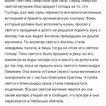
вынес святому смертный приговор. Перед смертью
святой мученик благодарил Господа за то, что
Господь дал ему силы перенести все многочисленные
истязания и принять мученическую кончину. Воин,
который должен был исполнить казнь, просил у
святого прощения и долго не решался поднять руку с
мечом, так как видел Ангелов, пришедших за душой
мученика. По молитве святого Ангелы стали
невидимы палачу, и лишь тогда он отсек его святую
голову. Тело святого было брошено в реку, но его
извлекли из воды четыре пса и никого не допускали
до тех пор, пока не пришла мать святого Александра
Пимения. Она взяла останки своего сына-мученика и
похоронила их с честью близ реки Еригоны. У гроба
святого Александра сразу стали совершаться
исцеления. Вскоре святой мученик явился во сне
своей матери, утешил ее и сообщил, что вскоре и она
переселится в Небесные обители.