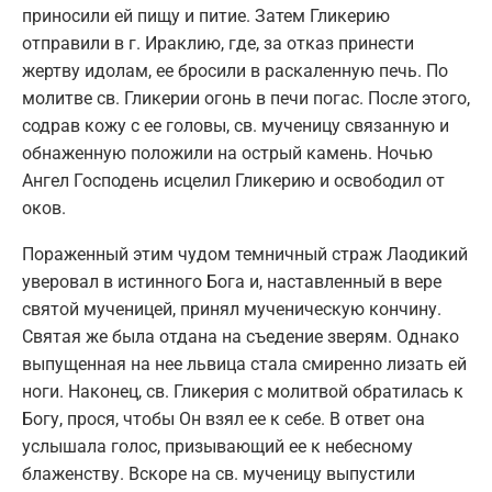
приносили ей пищу и питие. Затем Гликерию
отправили в г. Ираклию, где, за отказ принести
жертву идолам, ее бросили в раскаленную печь. По
молитве св. Гликерии огонь в печи погас. После этого,
содрав кожу с ее головы, св. мученицу связанную и
обнаженную положили на острый камень. Ночью
Ангел Господень исцелил Гликерию и освободил от
оков.
Пораженный этим чудом темничный страж Лаодикий
уверовал в истинного Бога и, наставленный в вере
святой мученицей, принял мученическую кончину.
Святая же была отдана на съедение зверям. Однако
выпущенная на нее львица стала смиренно лизать ей
ноги. Наконец, св. Гликерия с молитвой обратилась к
Богу, прося, чтобы Он взял ее к себе. В ответ она
услышала голос, призывающий ее к небесному
блаженству. Вскоре на св. мученицу выпустили