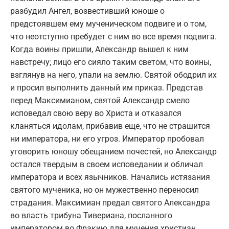
разбудил Ангел, возвестивший юноше о
предстоявшем ему мученическом подвиге и о том,
что неотступно пребудет с ним во все время подвига.
Когда воины пришли, Александр вышел к ним
навстречу; лицо его сияло таким светом, что воины,
взглянув на него, упали на землю. Святой ободрил их
и просил выполнить данный им приказ. Представ
перед Максимианом, святой Александр смело
исповедал свою веру во Христа и отказался
кланяться идолам, прибавив еще, что не страшится
ни императора, ни его угроз. Император пробовал
уговорить юношу обещанием почестей, но Александр
остался твердым в своем исповедании и обличал
императора и всех язычников. Начались истязания
святого мученика, но он мужественно переносил
страдания. Максимиан предал святого Александра
во власть трибуна Тивериана, посланного
императором во Фракию для мучения христиан.