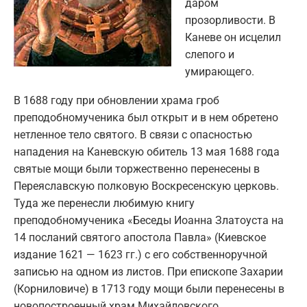
даром
прозорливости. В
Каневе он исцелил
слепого и
умирающего.
В 1688 году при обновлении храма гроб
преподобномученика был открыт и в нем обретено
нетленное тело святого. В связи с опасностью
нападения на Каневскую обитель 13 мая 1688 года
святые мощи были торжественно перенесены в
Переяславскую полковую Воскресенскую церковь.
Туда же перенесли любимую книгу
преподобномученика «Беседы Иоанна Златоуста на
14 посланий святого апостола Павла» (Киевское
издание 1621 — 1623 гг.) с его собственноручной
записью на одном из листов. При епископе Захарии
(Корниловиче) в 1713 году мощи были перенесены в
новопостроенный храм Михайловского