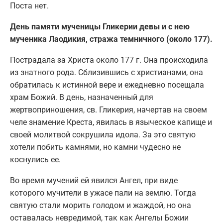
Поста нет.
День памяти мученицы Гликерии девы и с нею
мученика Лаодикия, стража темничного (около 177).
Пострадала за Христа около 177 г. Она происходила
из знатного рода. Сблизившись с христианами, она
обратилась к истинной вере и ежедневно посещала
храм Божий. В день, назначенный для
жертвоприношения, св. Гликерия, начертав на своем
челе знамение Креста, явилась в языческое капище и
своей молитвой сокрушила идола. За это святую
хотели побить камнями, но камни чудесно не
коснулись ее.
Во время мучений ей явился Ангел, при виде
которого мучители в ужасе пали на землю. Тогда
святую стали морить голодом и жаждой, но она
оставалась невредимой, так как Ангелы Божии