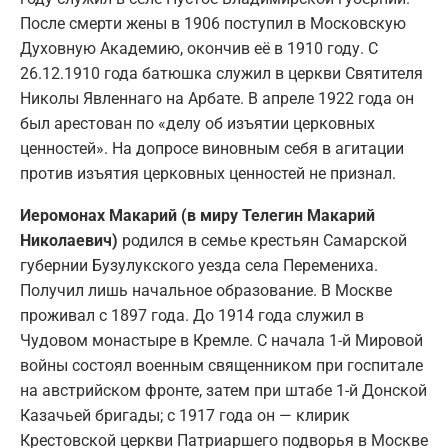
После смерти жены в 1906 поступил в Московскую
Духовную Академию, окончив её в 1910 году. С
26.12.1910 года батюшка служил в церкви Святителя
Николы Явленнаго на Арбате. В апреле 1922 года он
был арестован по «делу об изъятии церковных
ценностей». На допросе виновным себя в агитации
против изъятия церковных ценностей не признал.
Иеромонах Макарий (в миру Телегин Макарий
Николаевич)
родился в семье крестьян Самарской
губернии Бузулукского уезда села Перемениха.
Получил лишь начальное образование. В Москве
проживал с 1897 года. До 1914 года служил в
Чудовом монастыре в Кремле. С начала 1-й Мировой
войны состоял военным священником при госпитале
на австрийском фронте, затем при штабе 1-й Донской
Казачьей бригады; с 1917 года он — клирик
Крестовской церкви Патриаршего подворья в Москве