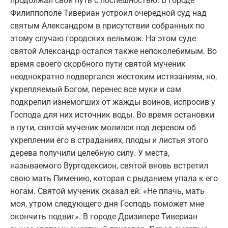
продолжал свой путь с поспешностью. В городе
Филиппополе Тивериан устроил очередной суд над
святым Александром в присутствии собранных по
этому случаю городских вельмож. На этом суде
святой Александр остался также непоколебимым. Во
время своего скорбного пути святой мученик
неоднократно подвергался жестоким истязаниям, но,
укрепляемый Богом, перенес все муки и сам
подкрепил изнемогших от жажды воинов, испросив у
Господа для них источник воды. Во время остановки
в пути, святой мученик молился под деревом об
укреплении его в страданиях, плоды и листья этого
дерева получили целебную силу. У места,
называемого Вуртодексион, святой вновь встретил
свою мать Пимению, которая с рыданием упала к его
ногам. Святой мученик сказал ей: «Не плачь, мать
моя, утром следующего дня Господь поможет мне
окончить подвиг». В городе Дризипере Тивериан