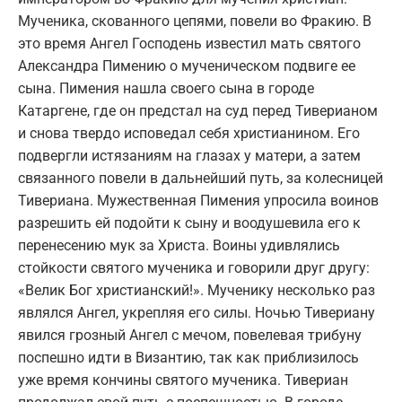
Мученика, скованного цепями, повели во Фракию. В
это время Ангел Господень известил мать святого
Александра Пимению о мученическом подвиге ее
сына. Пимения нашла своего сына в городе
Катаргене, где он предстал на суд перед Тиверианом
и снова твердо исповедал себя христианином. Его
подвергли истязаниям на глазах у матери, а затем
связанного повели в дальнейший путь, за колесницей
Тивериана. Мужественная Пимения упросила воинов
разрешить ей подойти к сыну и воодушевила его к
перенесению мук за Христа. Воины удивлялись
стойкости святого мученика и говорили друг другу:
«Велик Бог христианский!». Мученику несколько раз
являлся Ангел, укрепляя его силы. Ночью Тивериану
явился грозный Ангел с мечом, повелевая трибуну
поспешно идти в Византию, так как приблизилось
уже время кончины святого мученика. Тивериан