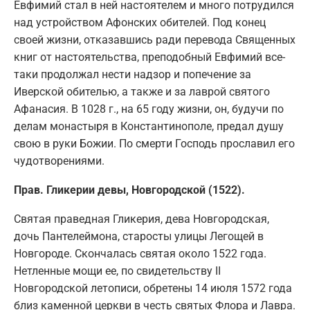
Евфимий стал в ней настоятелем и много потрудился
над устройством Афонских обителей. Под конец
своей жизни, отказавшись ради перевода Священных
книг от настоятельства, преподобный Евфимий все-
таки продолжал нести надзор и попечение за
Иверской обителью, а также и за лаврой святого
Афанасия. В 1028 г., на 65 году жизни, он, будучи по
делам монастыря в Константинополе, предал душу
свою в руки Божии. По смерти Господь прославил его
чудотворениями.
Прав. Гликерии девы, Новгородской (1522).
Святая праведная Гликерия, дева Новгородская,
дочь Пантелеймона, старосты улицы Легощей в
Новгороде. Скончалась святая около 1522 года.
Нетленные мощи ее, по свидетельству II
Новгородской летописи, обретены 14 июля 1572 года
близ каменной церкви в честь святых Флора и Лавра.