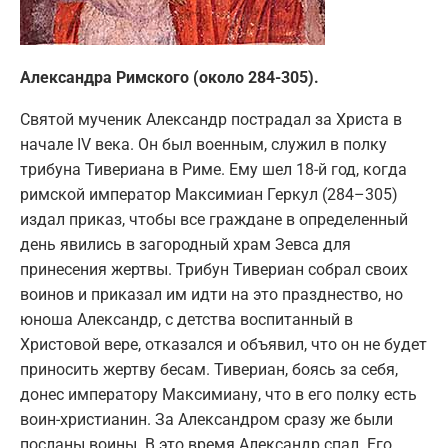
Александра Римского (около 284-305).
Святой мученик Александр пострадал за Христа в
начале IV века. Он был военным, служил в полку
трибуна Тивериана в Риме. Ему шел 18-й год, когда
римской император Максимиан Геркул (284–305)
издал приказ, чтобы все граждане в определенный
день явились в загородный храм Зевса для
принесения жертвы. Трибун Тивериан собрал своих
воинов и приказал им идти на это празднество, но
юноша Александр, с детства воспитанный в
Христовой вере, отказался и объявил, что он не будет
приносить жертву бесам. Тивериан, боясь за себя,
донес императору Максимиану, что в его полку есть
воин-христианин. За Александром сразу же были
посланы воины. В это время Александр спал. Его