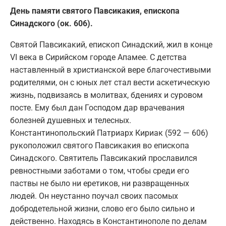
День памяти святого Павсикакия, епископа
Синадского (ок. 606).
Святой Павсикакий, епископ Синадский, жил в конце
VI века в Сирийском городе Апамее. С детства
наставленный в христианской вере благочестивыми
родителями, он с юных лет стал вести аскетическую
жизнь, подвизаясь в молитвах, бдениях и суровом
посте. Ему был дан Господом дар врачевания
болезней душевных и телесных.
Константинопольский Патриарх Кириак (592 — 606)
рукоположил святого Павсикакия во епископа
Синадского. Святитель Павсикакий прославился
ревностными заботами о том, чтобы среди его
паствы не было ни еретиков, ни развращенных
людей. Он неустанно поучал своих пасомых
добродетельной жизни, слово его было сильно и
действенно. Находясь в Константинополе по делам