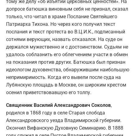
тому же делу «об изъятии церковных ценностей». На
допросе батюшка виновным себя не признал, сказал
только, что читал в храме Послание Святейшего
Патриарха Тихона. Но через кого получил текст
послания и текст протеста во В.Ц.И.К., подписанный
сотнями верующих, назвать отказался. На суде он
держался мужественно и с достоинством. Судьям не
удалось соблазнить его облегчением участи в обмен
на показания против других. Батюшка был признан
идеологом духовенства, обнаружившим наибольшую
непримиримость. Когда его вывели после суда на
Лубянскую площадь в Москве, он широким крестом
осенил приветствовавшую его толпу.
Священник Василий Александрович Соколов
,
родился в 1868 году в селе Старая слобода
Александровского уезда Владимирской губернии.
Окончил Вифанскую Духовную Семинарию. В 1888
году служил в селе Пустое Владимирской губернии.