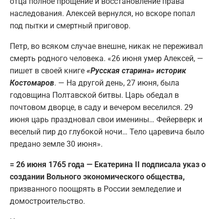
отца полное прощение и восстановление права
наследования. Алексей вернулся, но вскоре попал
под пытки и смертный приговор.
Петр, во всяком случае внешне, никак не переживал
смерть родного человека. «26 июня умер Алексей, —
пишет в своей книге
«Русская старина» историк
Костомаров
. — На другой день, 27 июня, была
годовщина Полтавской битвы. Царь обедал в
почтовом дворце, в саду и вечером веселился. 29
июня царь праздновал свои именины… Фейерверк и
веселый пир до глубокой ночи… Тело царевича было
предано земле 30 июня».
= 26 июня 1765 года — Екатерина II подписала указ о
создании Вольного экономического общества,
призванного поощрять в России земледелие и
домостроительство.