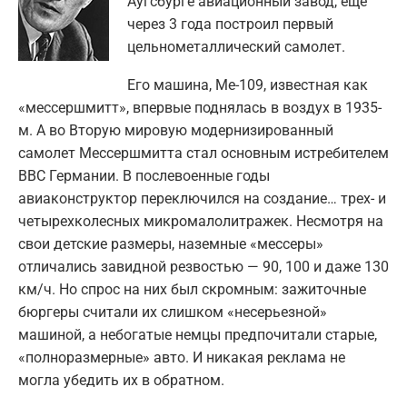
Аугсбурге авиационный завод, еще
через 3 года построил первый
цельнометаллический самолет.
Его машина, Ме-109, известная как
«мессершмитт», впервые поднялась в воздух в 1935-
м. А во Вторую мировую модернизированный
самолет Мессершмитта стал основным истребителем
ВВС Германии. В послевоенные годы
авиаконструктор переключился на создание… трех- и
четырехколесных микромалолитражек. Несмотря на
свои детские размеры, наземные «мессеры»
отличались завидной резвостью — 90, 100 и даже 130
км/ч. Но спрос на них был скромным: зажиточные
бюргеры считали их слишком «несерьезной»
машиной, а небогатые немцы предпочитали старые,
«полноразмерные» авто. И никакая реклама не
могла убедить их в обратном.