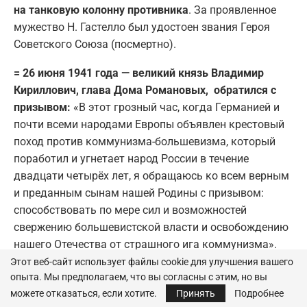
на танковую колонну противника
. За проявленное
мужество Н. Гастелло был удостоен звания Героя
Советского Союза (посмертно).
= 26 июня 1941 года — великий князь Владимир
Кириллович, глава Дома Романовых, обратился с
призывом:
«В этот грозный час, когда Германией и
почти всеми народами Европы объявлен крестовый
поход против коммунизма-большевизма, который
поработил и угнетает народ России в течение
двадцати четырёх лет, я обращаюсь ко всем верным
и преданным сынам нашей Родины с призывом:
способствовать по мере сил и возможностей
свержению большевистской власти и освобождению
нашего Отечества от страшного ига коммунизма».
Этот веб-сайт использует файлы cookie для улучшения вашего
= 26 июня 1941 года — политбюро ЦК КПСС приняло
опыта. Мы предполагаем, что вы согласны с этим, но вы
секретное решение о перевозе гроба с телом Ленина
можете отказаться, если хотите.
Принять
Подробнее