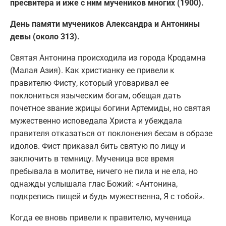
пресвитера и иже с ним мучеников многих (1900).
День памяти мучеников Александра и Антонины
девы (около 313).
Святая Антонина происходила из города Кродамна
(Малая Азия). Как христианку ее привели к
правителю Фисту, который уговаривал ее
поклониться языческим богам, обещая дать
почетное звание жрицы богини Артемиды, но святая
мужественно исповедала Христа и убеждала
правителя отказаться от поклонения бесам в образе
идолов. Фист приказал бить святую по лицу и
заключить в темницу. Мученица все время
пребывала в молитве, ничего не пила и не ела, но
однажды услышала глас Божий: «Антонина,
подкрепись пищей и будь мужественна, Я с тобой».
Когда ее вновь привели к правителю, мученица