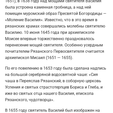
1651), в 1638 году над мощами святителя Василия
была устроена каменная гробница, а над ней
помещен муромский образ Пресвятой Богородицы —
«Моление Василия». Известно, что в это время в
рязанских храмах совершались молебны святителю
Василию. 10 июня 1645 года при архиепископе
Моисее впервые торжественно праздновалось
перенесение мощей святителя. Особенно усердным
почитателем Рязанского Первосвятителя считается
архиепископ Мисаил (1651 — 1655).
По его повелению в 1653 году была сделана надпись
на большой серебряной водосвятной чаше: «Сия
чаша в Переяслав Рязанский, в соборную церковь
Успения и святых страстотерпцев Бориса и Глеба, и
иже во святых отца нашего Василия, епископа
Рязанского, чудотворца».
В 1655 году святитель Василий был изображен на