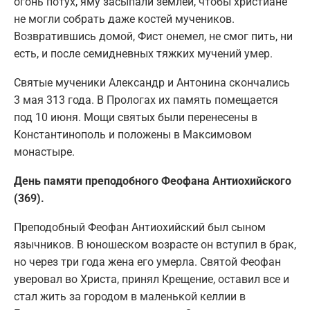
огонь потух, яму засыпали землей, чтобы христиане
не могли собрать даже костей мучеников.
Возвратившись домой, Фист онемел, не смог пить, ни
есть, и после семидневных тяжких мучений умер.
Святые мученики Александр и Антонина скончались
3 мая 313 года. В Прологах их память помещается
под 10 июня. Мощи святых были перенесены в
Константинополь и положены в Максимовом
монастыре.
День памяти преподобного Феофана Антиохийского
(369).
Преподобный Феофан Антиохийский был сыном
язычников. В юношеском возрасте он вступил в брак,
но через три года жена его умерла. Святой Феофан
уверовал во Христа, принял Крещение, оставил все и
стал жить за городом в маленькой келлии в