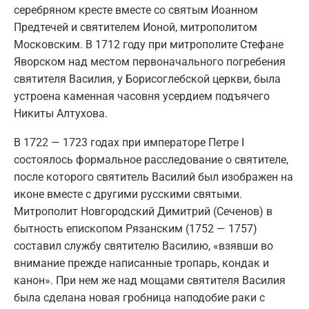
серебряном кресте вместе со святым Иоанном
Предтечей и святителем Ионой, митрополитом
Московским. В 1712 году при митрополите Стефане
Яворском над местом первоначального погребения
святителя Василия, у Борисоглебской церкви, была
устроена каменная часовня усердием подъячего
Никиты Алтухова.
В 1722 — 1723 годах при императоре Петре I
состоялось формальное расследование о святителе,
после которого святитель Василий был изображен на
иконе вместе с другими русскими святыми.
Митрополит Новгородский Димитрий (Сеченов) в
бытность епископом Рязанским (1752 — 1757)
составил службу святителю Василию, «взявши во
внимание прежде написанные тропарь, кондак и
канон». При нем же над мощами святителя Василия
была сделана новая гробница наподобие раки с