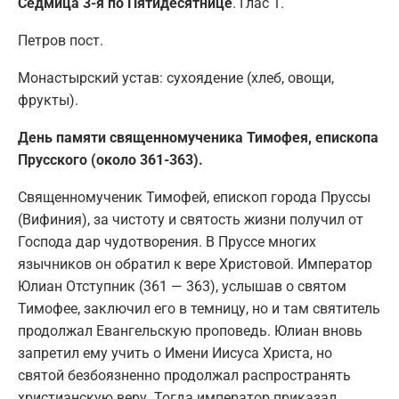
Седмица 3-я по Пятидесятнице
. Глас 1.
Петров пост.
Монастырский устав: cухоядение (хлеб, овощи,
фрукты).
День памяти священномученика Тимофея, епископа
Прусского (около 361-363).
Священномученик Тимофей, епископ города Пруссы
(Вифиния), за чистоту и святость жизни получил от
Господа дар чудотворения. В Пруссе многих
язычников он обратил к вере Христовой. Император
Юлиан Отступник (361 — 363), услышав о святом
Тимофее, заключил его в темницу, но и там святитель
продолжал Евангельскую проповедь. Юлиан вновь
запретил ему учить о Имени Иисуса Христа, но
святой безбоязненно продолжал распространять
христианскую веру. Тогда император приказал