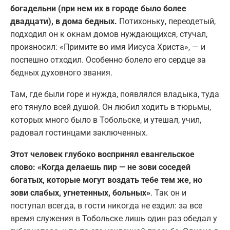
богадельни (при нем их в городе было более
двадцати), в дома бедных.
Потихоньку, переодетый,
подходил он к окнам домов нуждающихся, стучал,
произносил: «Примите во имя Иисуса Христа», — и
поспешно отходил. Особенно болело его сердце за
бедных духовного звания.
Там, где были горе и нужда, появлялся владыка, туда
его тянуло всей душой. Он любил ходить в тюрьмы,
которых много было в Тобольске, и утешал, учил,
радовал гостинцами заключенных.
Этот человек глубоко воспринял евангельское
слово: «Когда делаешь пир — не зови соседей
богатых, которые могут воздать тебе тем же, но
зови слабых, угнетенных, больных»
. Так он и
поступал всегда, в гости никогда не ездил: за все
время служения в Тобольске лишь один раз обедал у