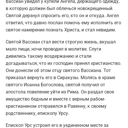
Вассиан увидел у купели Ангела, держащего одежду,
в которую должен был облечься новокрещенный.
Святой дерзнул спросить его, кто он и откуда. Ангел
ответил, что давно послан помочь ему исполнить его
святое намерение познать Христа, и стал невидим.
Святой Вассиан стал вести строгую жизнь, вкушал
мало пищи, ночи проводил в молитве. Слуги
дивились такому воздержанию и стали
догадываться, что их господин принял христианство.
Они донесли об этом отцу святого Вассиана. Тот
приказал вернуть его в Сиракузы. Молясь в храме
святого Иоанна Богослова, святой получил от
апостола повеление уйти из Рима. Он раздал свое
имущество бедным и вместе с верным рабом-
христианином отправился в Равенну, к своему
родственнику, епископу Урсу.
Епископ Урс устроил его в уединенном месте за