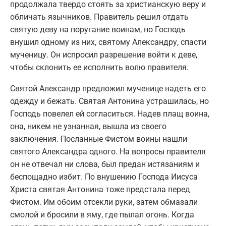
продолжала твердо стоять за христианскую веру и
обличать язычников. Правитель решил отдать
святую деву на поругание воинам, но Господь
внушил одному из них, святому Александру, спасти
мученицу. Он испросил разрешение войти к деве,
чтобы склонить ее исполнить волю правителя.
Святой Александр предложил мученице надеть его
одежду и бежать. Святая Антонина устрашилась, но
Господь повелел ей согласиться. Надев плащ воина,
она, никем не узнанная, вышла из своего
заключения. Посланные Фистом воины нашли
святого Александра одного. На вопросы правителя
он не отвечал ни слова, был предан истязаниям и
беспощадно избит. По внушению Господа Иисуса
Христа святая Антонина тоже предстала перед
Фистом. Им обоим отсекли руки, затем обмазали
смолой и бросили в яму, где пылал огонь. Когда