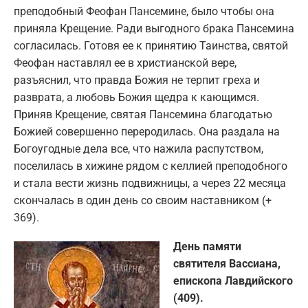
преподобный Феофан Пансемине, было чтобы она
приняла Крещение. Ради выгодного брака Пансемина
согласилась. Готовя ее к принятию Таинства, святой
Феофан наставлял ее в христианской вере,
разъяснил, что правда Божия не терпит греха и
разврата, а любовь Божия щедра к кающимся.
Приняв Крещение, святая Пансемина благодатью
Божией совершенно переродилась. Она раздала на
Богоугодные дела все, что нажила распутством,
поселилась в хижине рядом с келлией преподобного
и стала вести жизнь подвижницы, а через 22 месяца
скончалась в один день со своим наставником (+
369).
День памяти
святителя Вассиана,
епископа Лавдийского
(409).