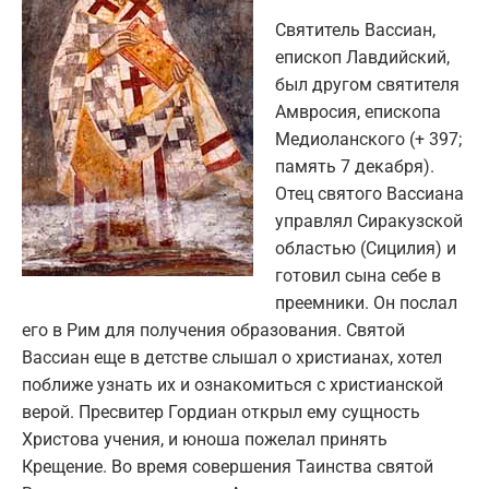
Святитель Вассиан,
епископ Лавдийский,
был другом святителя
Амвросия, епископа
Медиоланского (+ 397;
память 7 декабря).
Отец святого Вассиана
управлял Сиракузской
областью (Сицилия) и
готовил сына себе в
преемники. Он послал
его в Рим для получения образования. Святой
Вассиан еще в детстве слышал о христианах, хотел
поближе узнать их и ознакомиться с христианской
верой. Пресвитер Гордиан открыл ему сущность
Христова учения, и юноша пожелал принять
Крещение. Во время совершения Таинства святой