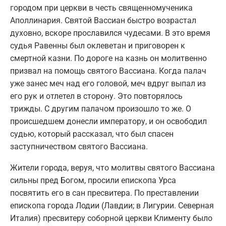
городом при церкви в честь священномученика
Аполлинария. Святой Вассиан быстро возрастал
духовно, вскоре прославился чудесами. В это время
судья Равенны был оклеветан и приговорен к
смертной казни. По дороге на казнь он молитвенно
призвал на помощь святого Вассиана. Когда палач
уже занес меч над его головой, меч вдруг выпал из
его рук и отлетел в сторону. Это повторялось
трижды. С другим палачом произошло то же. О
происшедшем донесли императору, и он освободил
судью, который рассказал, что был спасен
заступничеством святого Вассиана.
Жители города, веруя, что молитвы святого Вассиана
сильны пред Богом, просили епископа Урса
посвятить его в сан пресвитера. По преставлении
епископа города Лодии (Лавдии; в Лигурии. Северная
Италия) пресвитеру соборной церкви Клименту было