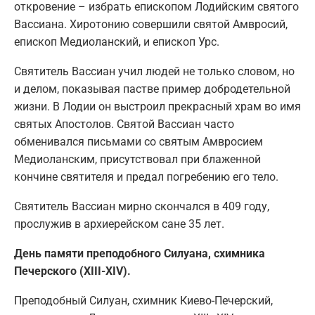
откровение – избрать епископом Лодийским святого
Вассиана. Хиротонию совершили святой Амвросий,
епископ Медиоланский, и епископ Урс.
Святитель Вассиан учил людей не только словом, но
и делом, показывая пастве пример добродетельной
жизни. В Лодии он выстроил прекрасный храм во имя
святых Апостолов. Святой Вассиан часто
обменивался письмами со святым Амвросием
Медиоланским, присутствовал при блаженной
кончине святителя и предал погребению его тело.
Святитель Вассиан мирно скончался в 409 году,
прослужив в архиерейском сане 35 лет.
День памяти преподобного Силуана, схимника
Печерского (XIII-XIV).
Преподобный Силуан, схимник Киево-Печерский,