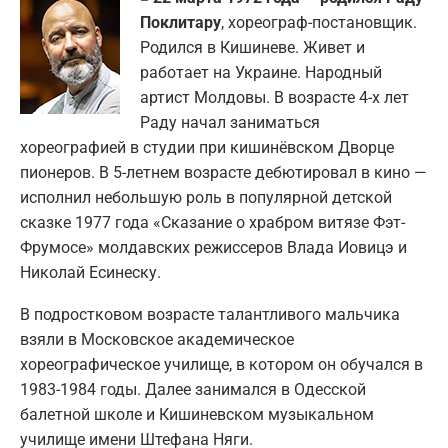
Поклитару
, хореограф-постановщик.
Родился в Кишиневе. Живет и
работает на Украине. Народный
артист Молдовы. В возрасте 4-х лет
Раду начал заниматься
хореографией в студии при кишинёвском Дворце
пионеров. В 5-летнем возрасте дебютировал в кино —
исполнил небольшую роль в популярной детской
сказке 1977 года «Сказание о храбром витязе Фэт-
Фрумосе» молдавских режиссеров Влада Иовицэ и
Николай Есинеску.
В подростковом возрасте талантливого мальчика
взяли в Московское академическое
хореографическое училище, в котором он обучался в
1983-1984 годы. Далее занимался в Одесской
балетной школе и Кишиневском музыкальном
училище имени Штефана Няги.