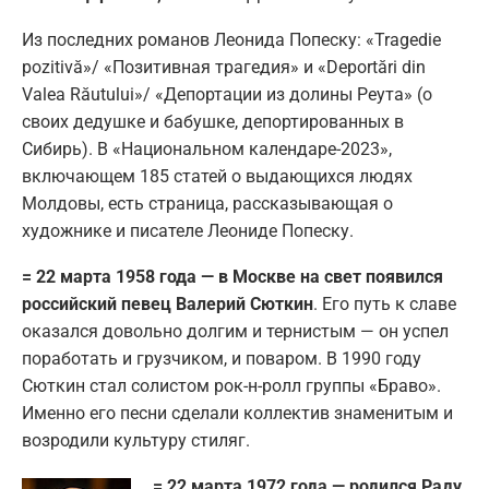
Из последних романов Леонида Попеску: «Tragedie
pozitivă»/ «Позитивная трагедия» и «Deportări din
Valea Răutului»/ «Депортации из долины Реута» (о
своих дедушке и бабушке, депортированных в
Сибирь). В «Национальном календаре-2023»,
включающем 185 статей о выдающихся людях
Молдовы, есть страница, рассказывающая о
художнике и писателе Леониде Попеску.
= 22 марта 1958 года — в Москве на свет появился
российский певец Валерий Сюткин
. Его путь к славе
оказался довольно долгим и тернистым — он успел
поработать и грузчиком, и поваром. В 1990 году
Сюткин стал солистом рок-н-ролл группы «Браво».
Именно его песни сделали коллектив знаменитым и
возродили культуру стиляг.
= 22 марта 1972 года — родился Раду