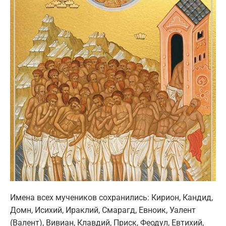
Имена всех мучеников сохранились: Кирион, Кандид,
Домн, Исихий, Ираклий, Смарагд, Евноик, Уалент
(Валент), Вивиан, Клавдий, Приск, Феодул, Евтихий,