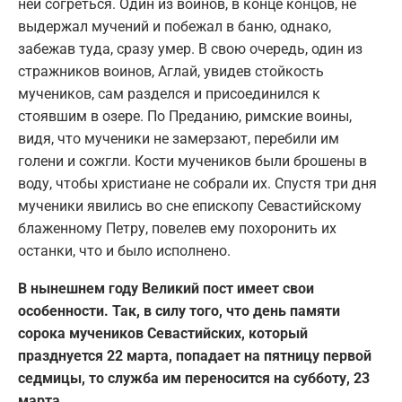
ней согреться. Один из воинов, в конце концов, не
выдержал мучений и побежал в баню, однако,
забежав туда, сразу умер. В свою очередь, один из
стражников воинов, Аглай, увидев стойкость
мучеников, сам разделся и присоединился к
стоявшим в озере. По Преданию, римские воины,
видя, что мученики не замерзают, перебили им
голени и сожгли. Кости мучеников были брошены в
воду, чтобы христиане не собрали их. Спустя три дня
мученики явились во сне епископу Севастийскому
блаженному Петру, повелев ему похоронить их
останки, что и было исполнено.
В нынешнем году Великий пост имеет свои
особенности. Так, в силу того, что день памяти
сорока мучеников Севастийских, который
празднуется 22 марта, попадает на пятницу первой
седмицы, то служба им переносится на субботу, 23
марта.