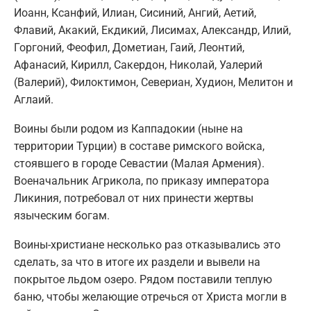
Иоанн, Ксанфий, Илиан, Сисиний, Ангий, Аетий,
Флавий, Акакий, Екдикий, Лисимах, Александр, Илий,
Горгоний, Феофил, Дометиан, Гаий, Леонтий,
Афанасий, Кирилл, Сакердон, Николай, Уалерий
(Валерий), Филоктимон, Севериан, Худион, Мелитон и
Аглаий.
Воины были родом из Каппадокии (ныне на
территории Турции) в составе римского войска,
стоявшего в городе Севастии (Малая Армения).
Военачальник Агрикола, по приказу императора
Ликиния, потребовал от них принести жертвы
языческим богам.
Воины-христиане несколько раз отказывались это
сделать, за что в итоге их раздели и вывели на
покрытое льдом озеро. Рядом поставили теплую
баню, чтобы желающие отречься от Христа могли в