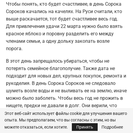
Чтобы понять, кто будет счастливее, в день Сорока
Сороков качались на качелях. На Руси считали, кто
выше раскачается, тот будет счастливее весь год.
Для привлечения удачи 22 марта нужно было взять
красное яблоко и поровну разделить его между
членами семьи, а одну дольку закопать возле
порога.
В этот день запрещалось убираться, чтобы не
потерять семейное благополучие. Также дата не
подходит для новых дел, крупных покупок, ремонта и
рукоделия. В день Сорока Сороков не следовало
шуметь возле воды и не выливать ее на землю, иначе
можно было заболеть. Чтобы весь год не прожить в
нищете, предки не давали в долг. Они верили, что
должник не рассчитается и может скрываться. Под
Этот веб-сайт использует файлы cookie для улучшения вашего
опыта. Мы предполагаем, что вы согласны с этим, но вы
запретом в этот день была покупка веника.
можете отказаться, если хотите.
Принять
Подробнее
Ослушавшимся сулили потерю достатка.