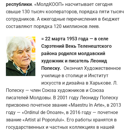
республики
. «МолдКООП» насчитывает сегодня
свыше 130 тысяч кооператоров, порядка пяти тысяч
сотрудников. А ежегодные перечисления в бюджет
составляют порядка 120 миллионов леев.
= 22 марта 1953 года — в селе
Сэрэтений Векь Теленештского
района родился молдавский
художник и писатель Леонид
Попеску.
Окончил Художественное
училище в столице и Институт
искусств и дизайна в Харькове. Л.
Попеску — член Союза художников и Союза
писателей Молдовы. В 2001 году Леониду Попеску
присвоено почетное звание «Maestru în Arte», в 2013
году — «Ordinul de Onoare», в 2016 году — почетное
звание «Artist al Poporului». Его работы хранятся в
государственных и частных коллекциях в нашей