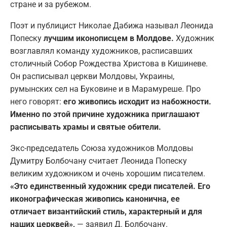
стране и за рубежом.
Поэт и публицист Николае Дабижа называл Леонида
Попеску
лучшим иконописцем в Молдове.
Художник
возглавлял команду художников, расписавших
столичный Собор Рождества Христова в Кишиневе.
Он расписывал церкви Молдовы, Украины,
румынских сел на Буковине и в Марамуреше. Про
него говорят:
его живопись исходит из набожности.
Именно по этой причине художника приглашают
расписывать храмы и святые обители.
Экс-председатель Союза художников Молдовы
Думитру Болбочану считает Леонида Попеску
великим художником и очень хорошим писателем.
«Это единственный художник среди писателей. Его
иконографическая живопись канонична, ее
отличает византийский стиль, характерный и для
наших церквей»,
— заявил Д. Болбочану.