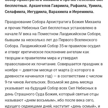
бесплотных. Архангелов Гавриила, Рафаила, Уриила,
Селафиила, Иегудиила, Варахиила и Иеремиила.
Празднование Собора Архистратига Божия Михаила
и прочих Небесных Сил бесплотных установлено в
начале IV века на Поместном Лаодикийском Соборе,
бывшем за несколько лет до Первого Вселенского
Собора. Лаодикийский Собор 35-м правилом осудил
и отверг еретическое поклонение ангелам как
творцам и правителям мира и утвердил
православное их почитание. Совершается праздник в
ноябре — девятом месяце от марта (с которого в
древности начинался год) — в соответствии с числом
9-ти чинов Ангельских. Восьмой же день месяца
указывает на будущий Собор всех Сил Небесных в
день Страшного Суда Божия, который святые отцы
называют «днем восьмым», ибо после века сего,
идущего седмицами дней, наступит «день осмый», и