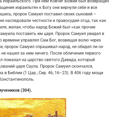
а Израильского. При нем Ковчег Божий был возвращен
щения израильтян к Богу они вернули себе и все
вшись, пророк Самуил поставил своих сыновей –
не наследовали честности и правосудия отца, так как
ля, желая, чтобы народ Божий был «как прочие
 Самуила поставить им царя. Пророк Самуил увидел в
го времени управлял Сам Бог, возвещая волю через
и, пророк Самуил спрашивал народ, не обидел ли он
 не нашел за ним ничего. После обличения первого
ил помазал на царство святого Давида, который
дований царя Саула. Пророк Самуил скончался,
 в Библии (1 Цар.; Сир. 46, 16–23). В 406 году мощи
Константинополь.
учеников (304).