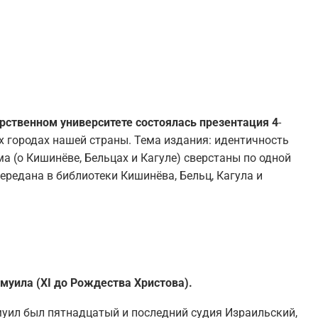
арственном университете состоялась презентация 4
-
х городах нашей страны. Тема издания: идентичность
ма (о Кишинёве, Бельцах и Кагуле) сверстаны по одной
ередана в библиотеки Кишинёва, Бельц, Кагула и
.
муила (XI до Рождества Христова).
уил был пятнадцатый и последний судия Израильский,