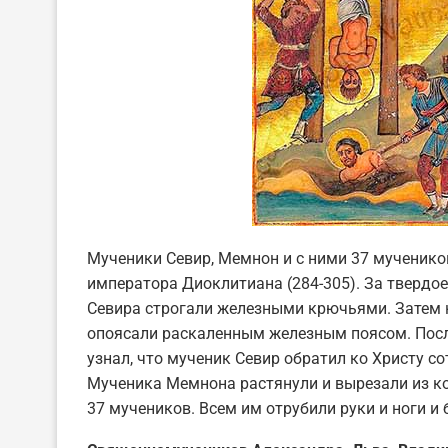
Мученики Севир, Мемнон и с ними 37 мученик
императора Диоклитиана (284-305). За твердое
Севира строгали железными крючьями. Затем н
опоясали раскаленным железным поясом. После
узнал, что мученик Севир обратил ко Христу со
Мученика Мемнона растянули и вырезали из кож
37 мучеников. Всем им отрубили руки и ноги и 