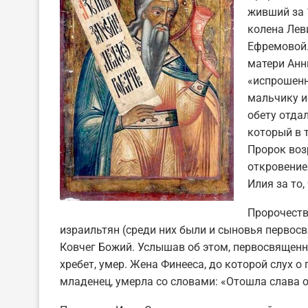
живший за 
колена Лев
Ефремовой.
матери Анн
«испрошенн
мальчику и
обету отда
который в 
Пророк возр
откровение
Илия за то,
Пророчеств
израильтян (среди них были и сыновья первос
Ковчег Божий. Услышав об этом, первосвященни
хребет, умер. Жена Финееса, до которой слух 
младенец, умерла со словами: «Отошла слава от