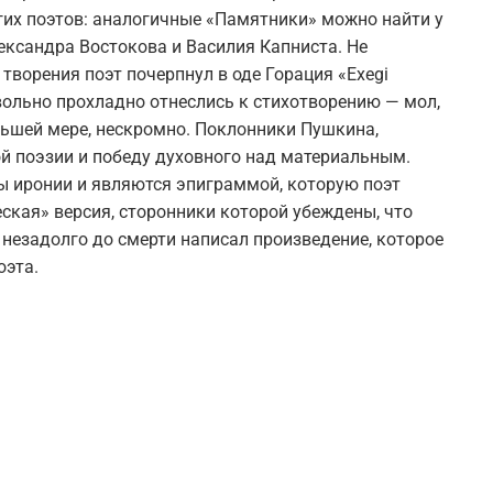
гих поэтов: аналогичные «Памятники» можно найти у
ксандра Востокова и Василия Капниста. Не
 творения поэт почерпнул в оде Горация «Exegi
ольно прохладно отнеслись к стихотворению — мол,
ньшей мере, нескромно. Поклонники Пушкина,
ой поэзии и победу духовного над материальным.
ны иронии и являются эпиграммой, которую поэт
ская» версия, сторонники которой убеждены, что
 незадолго до смерти написал произведение, которое
оэта.