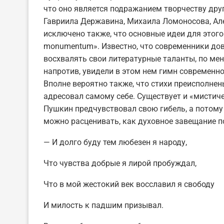
что оно является подражанием творчеству дру
Гавриила Державина, Михаила Ломоносова, Але
исключено также, что основные идеи для этого
monumentum». Известно, что современники дов
восхвалять свои литературные таланты, по ме
напротив, увидели в этом нем гимн современн
Вполне вероятно также, что стихи преисполне
адресовал самому себе. Существует и «мистиче
Пушкин предчувствовал свою гибель, а потому
можно расценивать, как духовное завещание п
— И долго буду тем любезен я народу,
Что чувства добрые я лирой пробуждал,
Что в мой жестокий век восславил я свободу
И милость к падшим призывал.