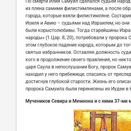
По смерти Илия Самуил сделался судьей народ
из плена самими филистимлянами, а после обра
города, которые взяли филистимляне. Состари
Иоиля и Авию – судьями над Израилем, но они 
были корыстолюбивы. Тогда старейшины Израи
народы» (1 Цар. 8, 20), потребовали у пророка
этом глубокое падение народа, которым до то
святых избранников. Оставляя должность суди
кого в продолжение своего правления, но никто
царя Саула в непослушании Богу, пророк Саму
находил у него прибежище, спасаясь от пресле
достигнув глубокой старости. Жизнь его описана
пророка Самуила были перенесены из Иудеи в 
Мучеников Севира и Мемнона и с ними 37-ми м