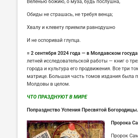
Веленью бoжию, о муза, будь послушна,
Обиды не страшась, не требуя венца;
Хвалу и клевету приeмли равнодушно
И не оспоривай глупца.
= 2 сентября 2024 года — в Молдавском госуд
летней исследовательской работы — книг о тре
города и культура его продвижения. Все три то
матрице. Большая часть томов издания была п
Молдовы в целом.
ЧТО ПРАЗДНУЮТ В МИРЕ
Попразднство Успения Пресвятой Богородицы
Пророка Са
Пророк Сам