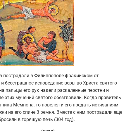
ов пострадали в Филиппополе фракийском от
 и бесстрашное исповедание веры во Христа святого
а пальцы его рук надели раскаленные перстни и
 этих мучений святого обезглавили. Когда правитель
тника Мемнона, то повелел и его предать истязаниям.
и на его спине 3 ремня. Вместе с ним пострадали еще
бросили в горящую печь (304 год).