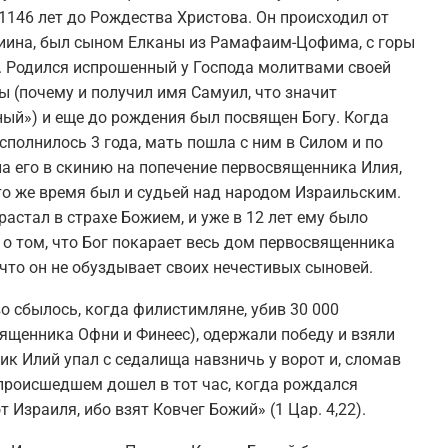
1146 лет до Рождества Христова. Он происходил от
иина, был сыном Елканы из Рамафаим-Цофима, с горы
 Родился испрошенный у Господа молитвами своей
ы (почему и получил имя Самуил, что значит
ый») и еще до рождения был посвящен Богу. Когда
сполнилось 3 года, мать пошла с ним в Силом и по
ла его в скинию на попечение первосвященника Илия,
то же время был и судьей над народом Израильским.
астал в страхе Божием, и уже в 12 лет ему было
 о том, что Бог покарает весь дом первосвященника
 что он не обуздывает своих нечестивых сыновей.
о сбылось, когда филистимляне, убив 30 000
вященника Офни и Финеес), одержали победу и взяли
к Илий упал с седалища навзничь у ворот и, сломав
о происшедшем дошел в тот час, когда рождался
 Израиля, ибо взят Ковчег Божий» (1 Цар. 4,22).