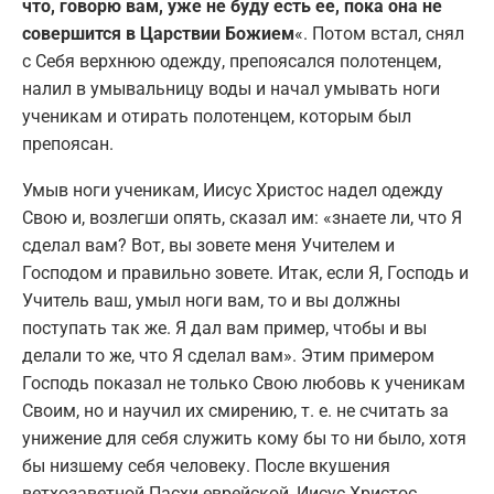
что, говорю вам, уже не буду есть ее, пока она не
совершится в Царствии Божием
«. Потом встал, снял
с Себя верхнюю одежду, препоясался полотенцем,
налил в умывальницу воды и начал умывать ноги
ученикам и отирать полотенцем, которым был
препоясан.
Умыв ноги ученикам, Иисус Христос надел одежду
Свою и, возлегши опять, сказал им: «знаете ли, что Я
сделал вам? Вот, вы зовете меня Учителем и
Господом и правильно зовете. Итак, если Я, Господь и
Учитель ваш, умыл ноги вам, то и вы должны
поступать так же. Я дал вам пример, чтобы и вы
делали то же, что Я сделал вам». Этим примером
Господь показал не только Свою любовь к ученикам
Своим, но и научил их смирению, т. е. не считать за
унижение для себя служить кому бы то ни было, хотя
бы низшему себя человеку. После вкушения
ветхозаветной Пасхи еврейской, Иисус Христос