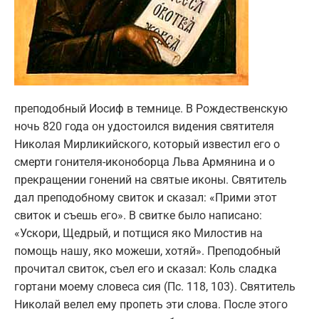
преподобный Иосиф в темнице. В Рождественскую
ночь 820 года он удостоился видения святителя
Николая Мирликийского, который известил его о
смерти гонителя-иконоборца Льва Армянина и о
прекращении гонений на святые иконы. Святитель
дал преподобному свиток и сказал: «Прими этот
свиток и съешь его». В свитке было написано:
«Ускори, Щедрый, и потщися яко Милостив на
помощь нашу, яко можеши, хотяй». Преподобный
прочитал свиток, съел его и сказал: Коль сладка
гортани моему словеса сия (Пс. 118, 103). Святитель
Николай велел ему пропеть эти слова. После этого