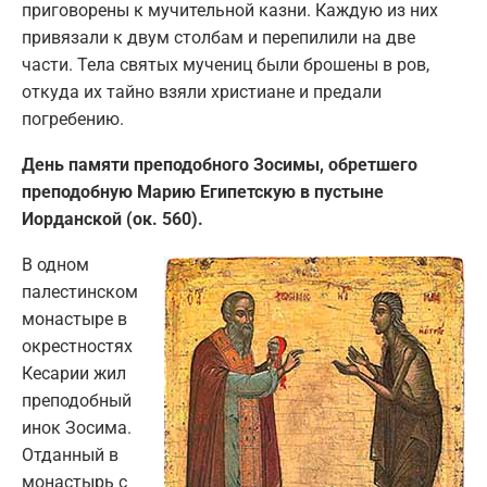
приговорены к мучительной казни. Каждую из них
привязали к двум столбам и перепилили на две
части. Тела святых мучениц были брошены в ров,
откуда их тайно взяли христиане и предали
погребению.
День памяти преподобного Зосимы, обретшего
преподобную Марию Египетскую в пустыне
Иорданской (ок. 560).
В одном
палестинском
монастыре в
окрестностях
Кесарии жил
преподобный
инок Зосима.
Отданный в
монастырь с