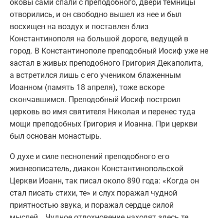
оковы сами спали с преподобного, двери темницы
отворились, и он свободно вышел из нее и был
восхищен на воздух и поставлен близ
Константинополя на большой дороге, ведущей в
город. В Константинополе преподобный Иосиф уже не
застал в живых преподобного Григория Декаполита,
а встретился лишь с его учеником блаженным
Иоанном (память 18 апреля), тоже вскоре
скончавшимся. Преподобный Иосиф построил
церковь во имя святителя Николая и перенес туда
мощи преподобных Григория и Иоанна. При церкви
был основан монастырь.
О духе и силе песнопений преподобного его
жизнеописатель, диакон Константинопольской
Церкви Иоанн, так писал около 890 года: «Когда он
стал писать стихи, те» и слух поражал чудной
приятностью звука, и поражал сердце силой
мыслей… Чудное отдохновение находят здесь те,