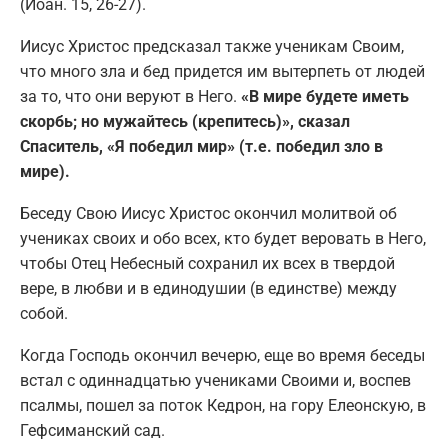
(Иоан. 15, 26-27).
Иисус Христос предсказал также ученикам Своим,
что много зла и бед придется им вытерпеть от людей
за то, что они веруют в Него.
«В мире будете иметь
скорбь; но мужайтесь (крепитесь)», сказал
Спаситель, «Я победил мир» (т.е. победил зло в
мире).
Беседу Свою Иисус Христос окончил молитвой об
учениках своих и обо всех, кто будет веровать в Него,
чтобы Отец Небесный сохранил их всех в твердой
вере, в любви и в единодушии (в единстве) между
собой.
Когда Господь окончил вечерю, еще во время беседы
встал с одиннадцатью учениками Своими и, воспев
псалмы, пошел за поток Кедрон, на гору Елеонскую, в
Гефсиманский сад.