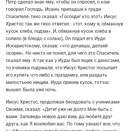
Петр сделал знак ему, чтобы он спросил, о ком
говорил Господь. Иоанн, припадши к груди
Спасителя, тихо сказал: «Господи! кто это?» Иисус
Христос так же тихо ответил : «тот, кому я, обмакнув
кусок хлеба, подам». И, обмакнув кусок хлеба в
солило (в блюдо с солью), Он подал его Иуде
Искариотскому, сказав: «что делаешь, делаей
скорее». Но никто не понял, для чего это Спаситель
сказал ему. А так как у Иуды был ящик с деньгами,
то ученики подумали, что Иисус Христос посылает
его купить что-либо к празднику, или раздать
милостыню нищим. Иуда приняв кусок, тотчас
вышел. Была уже ночь.
Иисус Христос, продолжая беседовать с учениками
Своими, сказал: «Дети! уже не долго Мне быть с
вами. Заповедь новую даю вам, да любите друг
друга, как Я возлюбил вас. По тому узнают все, что