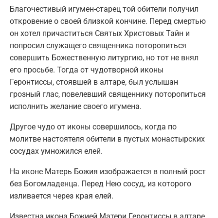
Благочестивый игумен-старец той обители получил
откровение о своей близкой кончине. Перед смертью
он хотел причаститься Святых Христовых Тайн и
попросил служащего священника поторопиться
совершить Божественную литургию, но тот не внял
его просьбе. Тогда от чудотворной иконы
Геронтиссы, стоявшей в алтаре, был услышан
грозный глас, повелевший священнику поторопиться
исполнить желание своего игумена.
Другое чудо от иконы совершилось, когда по
молитве настоятеля обители в пустых монастырских
сосудах умножился елей.
На иконе Матерь Божия изображается в полный рост
без Богомладенца. Перед Нею сосуд, из которого
изливается через края елей.
Известна икона Божией Матери Геронтиссы в алтаре