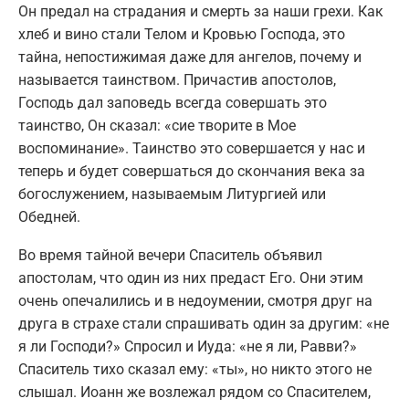
Он предал на страдания и смерть за наши грехи. Как
хлеб и вино стали Телом и Кровью Господа, это
тайна, непостижимая даже для ангелов, почему и
называется таинством. Причастив апостолов,
Господь дал заповедь всегда совершать это
таинство, Он сказал: «сие творите в Мое
воспоминание». Таинство это совершается у нас и
теперь и будет совершаться до скончания века за
богослужением, называемым Литургией или
Обедней.
Во время тайной вечери Спаситель объявил
апостолам, что один из них предаст Его. Они этим
очень опечалились и в недоумении, смотря друг на
друга в страхе стали спрашивать один за другим: «не
я ли Господи?» Спросил и Иуда: «не я ли, Равви?»
Спаситель тихо сказал ему: «ты», но никто этого не
слышал. Иоанн же возлежал рядом со Спасителем,