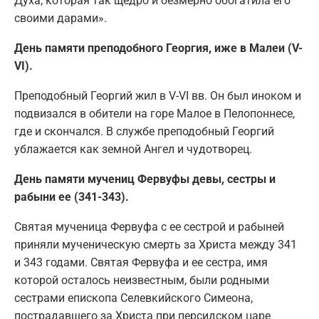
Духа, которая так щедро и безмерно обогатила его
своими дарами».
День памяти преподобного Георгия, иже в Малеи (V-
VI).
Преподобный Георгий жил в V-VI вв. Он был иноком и
подвизался в обители на горе Малое в Пелопоннесе,
где и скончался. В службе преподобный Георгий
ублажается как земной Ангел и чудотворец.
День памяти мучениц Фервуфы девы, сестры и
рабыни ее (341-343).
Святая мученица Фервуфа с ее сестрой и рабыней
приняли мученическую смерть за Христа между 341
и 343 годами. Святая Фервуфа и ее сестра, имя
которой осталось неизвестным, были родными
сестрами епископа Селевкийского Симеона,
пострадавшего за Христа при персидском царе