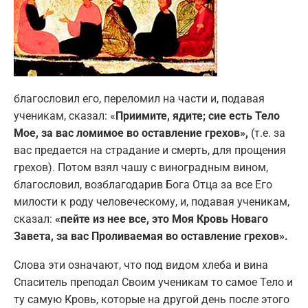
благословил его, переломил на части и, подавая
ученикам, сказал: «
Приимите, ядите; сие есть Тело
Мое, за вас ломимое во оставление грехов»,
(т.е. за
вас предается на страдание и смерть, для прощения
грехов). Потом взял чашу с виноградным вином,
благословил, возблагодарив Бога Отца за все Его
милости к роду человеческому, и, подавая ученикам,
сказал:
«пейте из нее все, это Моя Кровь Новаго
Завета, за вас Проливаемая во оставление грехов».
Слова эти означают, что под видом хлеба и вина
Спаситель преподал Своим ученикам то самое Тело и
ту самую Кровь, которые на другой день после этого