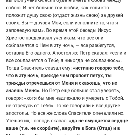
вы Мои ученики, если будете иметь любовь между
собою. И нет больше той любви, как если кто
положит душу свою (отдаст жизнь свою) за друзей
своих. Вы — друзья Мои, если исполните то, что я
заповедую вам». Во время этой беседы Иисус
Христос предсказал ученикам, что все они
соблазнятся о Нем в эту ночь, — все разбегутся,
оставив Его одного. Апостол же Петр сказал: «если и
все соблазнятся о Тебе, я никогда не соблазнюсь».
Тогда Спаситель сказал ему:
«истинно говорю тебе,
что в эту ночь, прежде чем пропоет петух, ты
трижды отречешься от Меня и скажешь, что не
знаешь Меня».
Но Петр еще больше стал уверять,
говоря: «хотя бы мне надлежало и умереть с Тобой,
не отрекусь от Тебя». То же говорили и все другие
апостолы. Но все же слова Спасителя опечалили их.
Утешая их, Господь сказал:
«да не смущается сердце
ваше (т.е. не скорбите), веруйте в Бога (Отца) и в