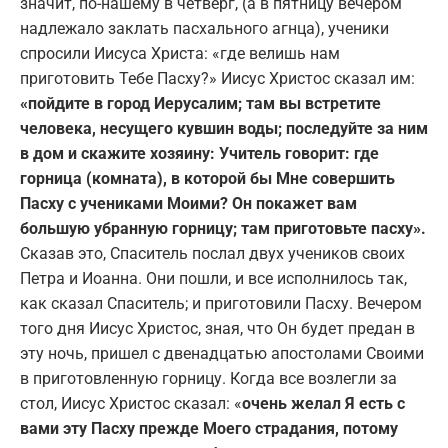
значит, по-нашему в четверг, (а в пятницу вечером
надлежало заклать пасхального агнца), ученики
спросили Иисуса Христа: «где велишь нам
приготовить Тебе Пасху?» Иисус Христос сказал им:
«пойдите в город Иерусалим; там вы встретите
человека, несущего кувшин воды; последуйте за ним
в дом и скажите хозяину: Учитель говорит: где
горница (комната), в которой бы Мне совершить
Пасху с учениками Моими? Он покажет вам
большую убранную горницу; там приготовьте пасху».
Сказав это, Спаситель послал двух учеников своих
Петра и Иоанна. Они пошли, и все исполнилось так,
как сказал Спаситель; и приготовили Пасху. Вечером
того дня Иисус Христос, зная, что Он будет предан в
эту ночь, пришел с двенадцатью апостолами Своими
в приготовленную горницу. Когда все возлегли за
стол, Иисус Христос сказал: «
очень желал Я есть с
вами эту Пасху прежде Моего страдания, потому