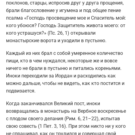
поклонов, старцы, испросив друг у друга прощения,
брали благословение у игумена и под общее пение
псалма «Господь просвещение мое и Спаситель мой:
кого убоюся? Господь Защититель живота моего: от
кого устрашуся?» (Пс. 26, 1) открывали
монастырские ворота и уходили в пустыню.
Каждый из них брал с собой умеренное количество
пищи, кто в чем нуждался, некоторые же и вовсе
ничего не брали в пустыню и питались кореньями.
Иноки переходили за Иордан и расходились как
можно дальше, чтобы не видеть, как кто постится и
подвизается.
Когда заканчивался Великий пост, иноки
возвращались в монастырь на Вербное воскресенье
с плодом своего делания (Рим. 6, 21–22), испытав
свою совесть (1 Пет. 3, 16). При этом никто ни у кого
не спрашивал, как он трудился и совершал свой