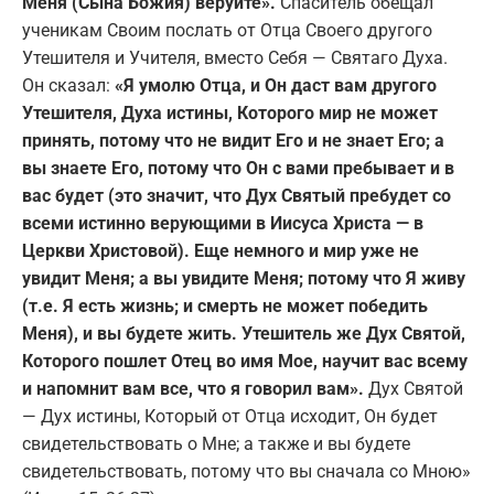
Меня (Сына Божия) веруйте».
Спаситель обещал
ученикам Своим послать от Отца Своего другого
Утешителя и Учителя, вместо Себя — Святаго Духа.
Он сказал:
«Я умолю Отца, и Он даст вам другого
Утешителя, Духа истины, Которого мир не может
принять, потому что не видит Его и не знает Его; а
вы знаете Его, потому что Он с вами пребывает и в
вас будет (это значит, что Дух Святый пребудет со
всеми истинно верующими в Иисуса Христа — в
Церкви Христовой). Еще немного и мир уже не
увидит Меня; а вы увидите Меня; потому что Я живу
(т.е. Я есть жизнь; и смерть не может победить
Меня), и вы будете жить. Утешитель же Дух Святой,
Которого пошлет Отец во имя Мое, научит вас всему
и напомнит вам все, что я говорил вам».
Дух Святой
— Дух истины, Который от Отца исходит, Он будет
свидетельствовать о Мне; а также и вы будете
свидетельствовать, потому что вы сначала со Мною»