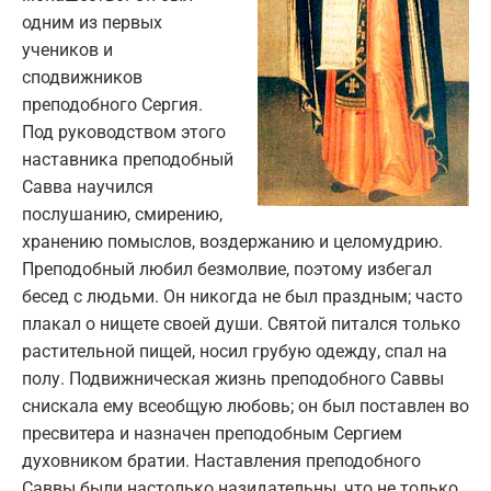
одним из первых
учеников и
сподвижников
преподобного Сергия.
Под руководством этого
наставника преподобный
Савва научился
послушанию, смирению,
хранению помыслов, воздержанию и целомудрию.
Преподобный любил безмолвие, поэтому избегал
бесед с людьми. Он никогда не был праздным; часто
плакал о нищете своей души. Святой питался только
растительной пищей, носил грубую одежду, спал на
полу. Подвижническая жизнь преподобного Саввы
снискала ему всеобщую любовь; он был поставлен во
пресвитера и назначен преподобным Сергием
духовником братии. Наставления преподобного
Саввы были настолько назидательны, что не только