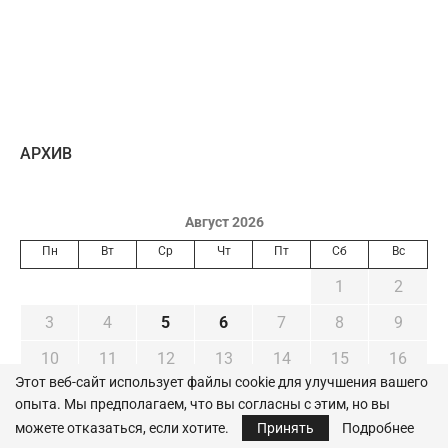
AРХИВ
Август 2026
Пн
Вт
Ср
Чт
Пт
Сб
Вс
1
2
3
4
5
6
7
8
9
10
11
12
13
14
15
16
Этот веб-сайт использует файлы cookie для улучшения вашего
17
18
19
20
21
22
23
опыта. Мы предполагаем, что вы согласны с этим, но вы
можете отказаться, если хотите.
Принять
Подробнее
24
25
26
27
28
29
30