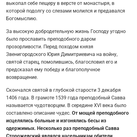
выкопал себе пещеру в версте от монастыря, в
которой подолгу со слезами молился и предавался
Богомыслию.
За высокую добродетельную жизнь Господу угодно
было прославить преподобного даром
прозорливости. Перед походом князя
Звенигородского Юрия Димитриевича на войну,
святой старец, помолившись, благословил его и
предсказал ему победу и благополучное
возвращение.
Скончался святой в глубокой старости 3 декабря
1406 года. В грамоте 1539 года преподобный Савва
называется чудотворцем. В середине XVI века было
составлено описание чудес.
От мощей преподобного
исцелялись больные и изгонялись бесы из
одержимых. Несколько раз преподобный Савва
Сторожевский являлся насельникам обители,