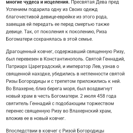
многие чудеса и исцеления.
Пресвятая Дева пред
Успением подарила одну из Своих одежд
благочестивой девице-еврейке из этого рода,
завещав ей передать ее перед смертью также
девице. Так, от поколения к поколению, Риза
Богоматери сохранялась в этой семье.
Драгоценный ковчег, содержавший священную Ризу,
был перевезен в Константинополь. Святой Геннадий,
Патриарх Цареградский, и император Лев, узнав о
священной находке, убедились в нетленности святой
Ризы Богородицы и с трепетом приложились к ней.
Во Влахерне, близ берега моря, был воздвигнут
новый храм в честь Богоматери. 2 июля 458 года
святитель Геннадий с подобающим торжеством
перенес священную Ризу во Влахернский храм,
вложив ее в новый ковчег.
Впоследствии в ковчег с Ризой Богородицы