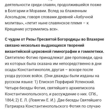
деятельности среди славян, продолжившейся позже
в Болгарии и Моравии. Вслед за блаженным
Аскольдом, говоря словами древней «Азбучной
молитвы», «летит ныне славянское племя – к
Крещению устремились все».
С чудом от Ризы Пресвятой Богородицы во Влахерне
связано несколько выдающихся творений
византийской церковной гимнографии и гомилетики.
Святителю Фотию принадлежат две проповеди, одна
из которых была сказана им непосредственно в дни
осады Константинополя, другая – вскоре после
ухода русских войск. (Они дважды были изданы на
русском языке: 1) Епископ Порфирий Успенский.
Четыре беседы Фотия, святейшего архиепископа
Константинопольского, и рассуждение о них. СПб.,
1864; 2) Е. Л. (Ловягин Е. И.). Две беседы Святейшего
Патриарха Константинопольского Фотия по случаю