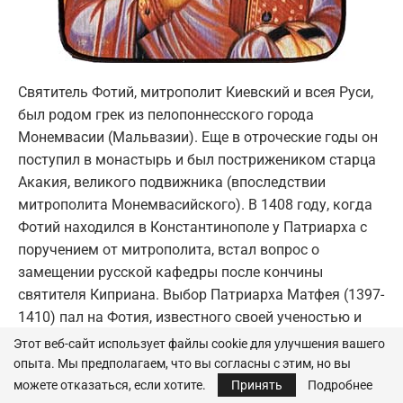
Святитель Фотий, митрополит Киевский и всея Руси,
был родом грек из пелопоннесского города
Монемвасии (Мальвазии). Еще в отроческие годы он
поступил в монастырь и был пострижеником старца
Акакия, великого подвижника (впоследствии
митрополита Монемвасийского). В 1408 году, когда
Фотий находился в Константинополе у Патриарха с
поручением от митрополита, встал вопрос о
замещении русской кафедры после кончины
святителя Киприана. Выбор Патриарха Матфея (1397-
1410) пал на Фотия, известного своей ученостью и
святостью жизни. 1 сентября 1408 года святитель
Этот веб-сайт использует файлы cookie для улучшения вашего
Фотий поставлен в митрополита и через год прибыл
опыта. Мы предполагаем, что вы согласны с этим, но вы
на Русь.
можете отказаться, если хотите.
Принять
Подробнее