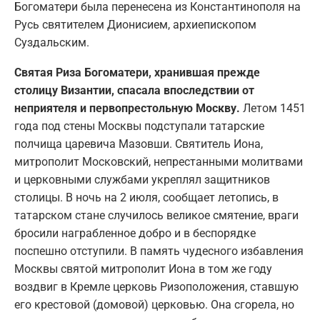
Богоматери была перенесена из Константинополя на
Русь святителем Дионисием, архиепископом
Суздальским.
Святая Риза Богоматери, хранившая прежде
столицу Византии, спасала впоследствии от
неприятеля и первопрестольную Москву.
Летом 1451
года под стены Москвы подступали татарские
полчища царевича Мазовши. Святитель Иона,
митрополит Московский, непрестанными молитвами
и церковными службами укреплял защитников
столицы. В ночь на 2 июля, сообщает летопись, в
татарском стане случилось великое смятение, враги
бросили награбленное добро и в беспорядке
поспешно отступили. В память чудесного избавления
Москвы святой митрополит Иона в том же году
воздвиг в Кремле церковь Ризоположения, ставшую
его крестовой (домовой) церковью. Она сгорела, но