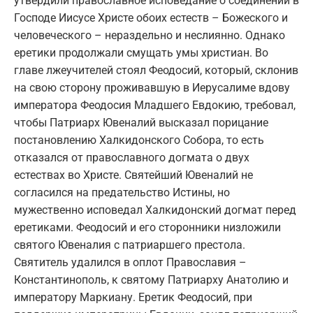
утвердили православное исповедание о соединении в
Господе Иисусе Христе обоих естеств – Божеского и
человеческого – нераздельно и неслиянно. Однако
еретики продолжали смущать умы христиан. Во
главе лжеучителей стоял Феодосий, который, склонив
на свою сторону проживавшую в Иерусалиме вдову
императора Феодосия Младшего Евдокию, требовал,
чтобы Патриарх Ювеналий высказал порицание
постановлению Халкидонского Собора, то есть
отказался от православного догмата о двух
естествах во Христе. Святейший Ювеналий не
согласился на предательство Истины, но
мужественно исповедал Халкидонский догмат перед
еретиками. Феодосий и его сторонники низложили
святого Ювеналия с патриаршего престола.
Святитель удалился в оплот Православия –
Константинополь, к святому Патриарху Анатолию и
императору Маркиану. Еретик Феодосий, при