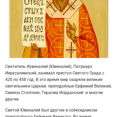
Святитель Иувеналий (Ювеналий), Патриарх
Иерусалимский, занимал престол Святого Града с
420 по 458 год. В это время мир озаряли великие
светильники Церкви: преподобные Евфимий Великий,
Симеон Столпник, Герасим Иорданский и многие
другие.
Святой Ювеналий был другом и собеседником
преподобного Евфимия Великого. Во время