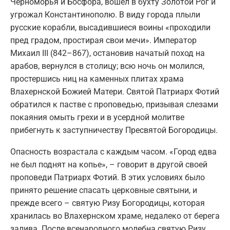
Черноморья и Босфора, вошел в бухту Золотой Рог и
угрожал Константинополю. В виду города плыли
русские корабли, высадившиеся воины «проходили
пред градом, простирая свои мечи». Император
Михаил III (842–867), остановив начатый поход на
арабов, вернулся в столицу; всю ночь он молился,
простершись ниц на каменных плитах храма
Влахернской Божией Матери. Святой Патриарх Фотий
обратился к пастве с проповедью, призывая слезами
покаяния омыть грехи и в усердной молитве
прибегнуть к заступничеству Пресвятой Богородицы.
Опасность возрастала с каждым часом. «Город едва
не был поднят на копье», – говорит в другой своей
проповеди Патриарх Фотий. В этих условиях было
принято решение спасать церковные святыни, и
прежде всего – святую Ризу Богородицы, которая
хранилась во Влахернском храме, недалеко от берега
залива. После всенародного молебна святую Ризу