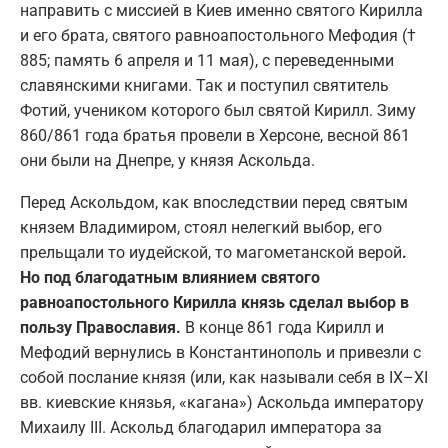
направить с миссией в Киев именно святого Кирилла
и его брата, святого равноапостольного Мефодия (†
885; память 6 апреля и 11 мая), с переведенными
славянскими книгами. Так и поступил святитель
Фотий, учеником которого был святой Кирилл. Зиму
860/861 года братья провели в Херсоне, весной 861
они были на Днепре, у князя Аскольда.
Перед Аскольдом, как впоследствии перед святым
князем Владимиром, стоял нелегкий выбор, его
прельщали то иудейской, то магометанской верой
.
Но под благодатным влиянием святого
равноапостольного Кирилла князь сделал выбор в
пользу Православия.
В конце 861 года Кирилл и
Мефодий вернулись в Константинополь и привезли с
собой послание князя (или, как называли себя в IХ–ХI
вв. киевские князья, «кагана») Аскольда императору
Михаилу III. Аскольд благодарил императора за