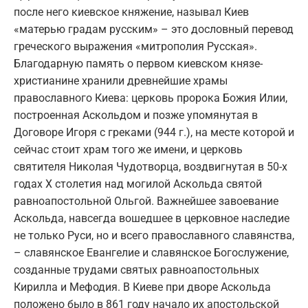
после него киевское княжение, называл Киев
«матерью градам русским» – это дословный перевод
греческого выражения «митрополия Русская».
Благодарную память о первом киевском князе-
христианине хранили древнейшие храмы
православного Киева: церковь пророка Божия Илии,
построенная Аскольдом и позже упомянутая в
Договоре Игоря с греками (944 г.), на месте которой и
сейчас стоит храм того же имени, и церковь
святителя Николая Чудотворца, воздвигнутая в 50-х
годах Х столетия над могилой Аскольда святой
равноапостольной Ольгой. Важнейшее завоевание
Аскольда, навсегда вошедшее в церковное наследие
не только Руси, но и всего православного славянства,
– славянское Евангелие и славянское Богослужение,
созданные трудами святых равноапостольных
Кирилла и Мефодия. В Киеве при дворе Аскольда
положено было в 861 году начало их апостольской