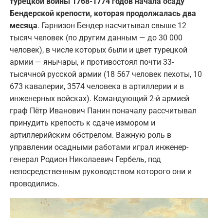
турецкой войны 1768-1774 годов начала осаду
Бендерской крепости, которая продолжалась два
месяца
. Гарнизон Бендер насчитывал свыше 12
тысяч человек (по другим данным — до 30 000
человек), в числе которых были и цвет турецкой
армии — янычары, и противостоял почти 33-
тысячной русской армии (18 567 человек пехоты, 10
673 кавалерии, 3574 человека в артиллерии и в
инженерных войсках). Командующий 2-й армией
граф Пётр Иванович Панин поначалу рассчитывал
принудить крепость к сдаче измором и
артиллерийским обстрелом. Важную роль в
управлении осадными работами играл инженер-
генерал Родион Николаевич Гербель, под
непосредственным руководством которого они и
проводились.