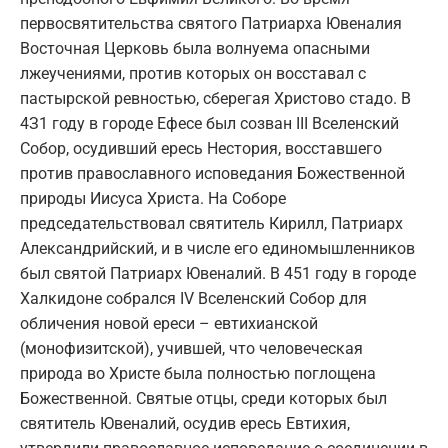
первосвятительства святого Патриарха Ювеналия
Восточная Церковь была волнуема опасными
лжеучениями, против которых он восставал с
пастырской ревностью, сберегая Христово стадо. В
4З1 году в городе Ефесе был созван III Вселенский
Собор, осудивший ересь Нестория, восставшего
против православного исповедания Божественной
природы Иисуса Христа. На Соборе
председательствовал святитель Кирилл, Патриарх
Александрийский, и в числе его единомышленников
был святой Патриарх Ювеналий. В 451 году в городе
Халкидоне собрался IV Вселенский Собор для
обличения новой ереси – евтихианской
(монофизитской), учившей, что человеческая
природа во Христе была полностью поглощена
Божественной. Святые отцы, среди которых был
святитель Ювеналий, осудив ересь Евтихия,