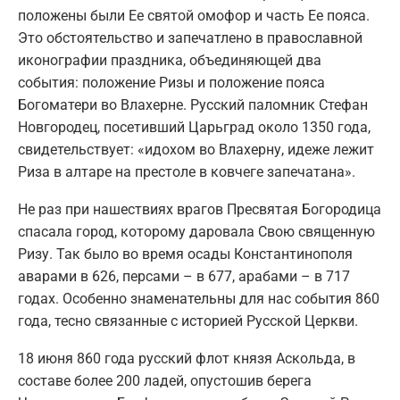
положены были Ее святой омофор и часть Ее пояса.
Это обстоятельство и запечатлено в православной
иконографии праздника, объединяющей два
события: положение Ризы и положение пояса
Богоматери во Влахерне. Русский паломник Стефан
Новгородец, посетивший Царьград около 1350 года,
свидетельствует: «идохом во Влахерну, идеже лежит
Риза в алтаре на престоле в ковчеге запечатана».
Не раз при нашествиях врагов Пресвятая Богородица
спасала город, которому даровала Свою священную
Ризу. Так было во время осады Константинополя
аварами в 626, персами – в 677, арабами – в 717
годах. Особенно знаменательны для нас события 860
года, тесно связанные с историей Русской Церкви.
18 июня 860 года русский флот князя Аскольда, в
составе более 200 ладей, опустошив берега