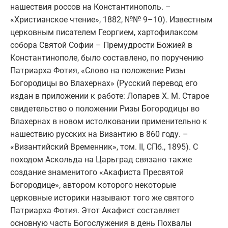
нашествия россов на Константинополь. –
«Христианское чтение», 1882, №№ 9–10). Известным
церковным писателем Георгием, хартофилаксом
собора Святой Софии – Премудрости Божией в
Константинополе, было составлено, по поручению
Патриарха Фотия, «Слово на положение Ризы
Богородицы во Влахернах» (Русский перевод его
издан в приложении к работе: Лопарев Х. М. Старое
свидетельство о положении Ризы Богородицы во
Влахернах в новом истолковании применительно к
нашествию русских на Византию в 860 году. –
«Византийский Временник», том. II, СПб., 1895). С
походом Аскольда на Царьград связано также
создание знаменитого «Акафиста Пресвятой
Богородице», автором которого некоторые
церковные историки называют того же святого
Патриарха Фотия. Этот Акафист составляет
основную часть Богослужения в день Похвалы