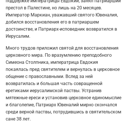
поддержке императрицы Евдокии, занял патриарший
престол в Палестине, но лишь на 20 месяцев.
Император Маркиан, уважавший святого Ювеналия,
добился восстановления его в патриаршем
достоинстве, и Патриарх-исповедник возвратился в
Иерусалим.
Много трудов приложил святой для восстановления
церковного мира. По вразумлению преподобного
Симеона Столпника, императрица Евдокия
покаялась пред святителем и вернулась в церковное
общение с православными. Вслед за ней
возвратилась и большая часть совращенной
еретиками иерусалимской паствы. Устранив
мятежные ереси и установив церковное единомыслие
и благолепие, Патриарх Ювеналий мирно скончался
среди верной паствы, потрудившись в святительском
сане 38 лет.