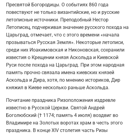
Пресвятой Богородицы. О событиях 860 года
повествуют не только византийские, но и русские
летописные источники. Преподобный Нестор
Летописец, подчеркивая значение русского похода на
Царьград, отмечает, что с этого времени «начала
прозываться Русская Земля». Некоторые летописи,
среди них Иоакимовская и Никоновская, сохранили
известия о Крещении князя Аскольда и Киевской
Руси после похода на Царьград. При этом народная
память прочно связала имена киевских князей
Аскольда и Дира, хотя, по мнению историков, Дир
княжил в Киеве несколько раньше Аскольда.
Почитание праздника Ризоположения издревле
известно в Русской Церкви. Святой Андрей
Боголюбский († 1174; память 4 июля) воздвиг во
Владимире на Золотых воротах храм в честь этого
праздника. В конце ХIV столетия часть Ризы