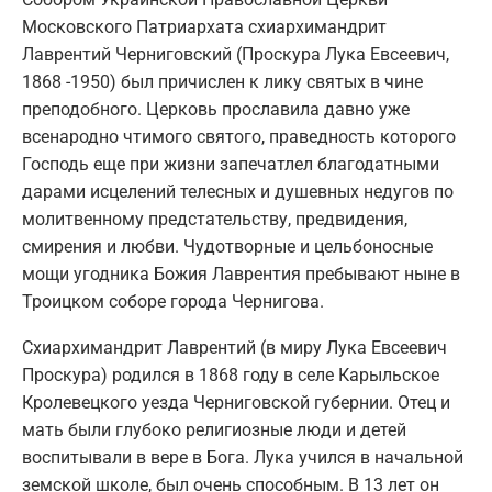
Московского Патриархата схиархимандрит
Лаврентий Черниговский (Проскура Лука Евсеевич,
1868 -1950) был причислен к лику святых в чине
преподобного. Церковь прославила давно уже
всенародно чтимого святого, праведность которого
Господь еще при жизни запечатлел благодатными
дарами исцелений телесных и душевных недугов по
молитвенному предстательству, предвидения,
смирения и любви. Чудотворные и цельбоносные
мощи угодника Божия Лаврентия пребывают ныне в
Троицком соборе города Чернигова.
Схиархимандрит Лаврентий (в миру Лука Евсеевич
Проскура) родился в 1868 году в селе Карыльское
Кролевецкого уезда Черниговской губернии. Отец и
мать были глубоко религиозные люди и детей
воспитывали в вере в Бога. Лука учился в начальной
земской школе, был очень способным. В 13 лет он