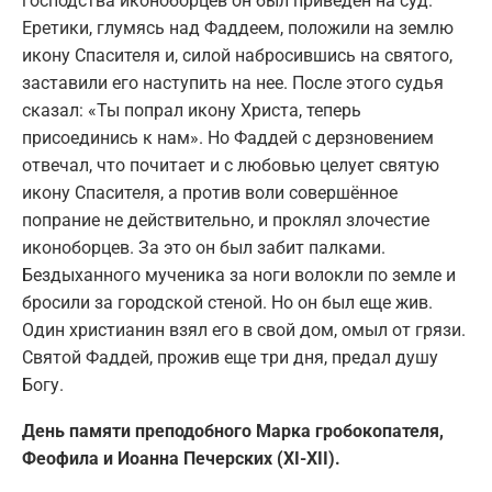
господства иконоборцев он был приведен на суд.
Еретики, глумясь над Фаддеем, положили на землю
икону Спасителя и, силой набросившись на святого,
заставили его наступить на нее. После этого судья
сказал: «Ты попрал икону Христа, теперь
присоединись к нам». Но Фаддей с дерзновением
отвечал, что почитает и с любовью целует святую
икону Спасителя, а против воли совершённое
попрание не действительно, и проклял злочестие
иконоборцев. За это он был забит палками.
Бездыханного мученика за ноги волокли по земле и
бросили за городской стеной. Но он был еще жив.
Один христианин взял его в свой дом, омыл от грязи.
Святой Фаддей, прожив еще три дня, предал душу
Богу.
День памяти преподобного Марка гробокопателя,
Феофила и Иоанна Печерских (XI-XII).