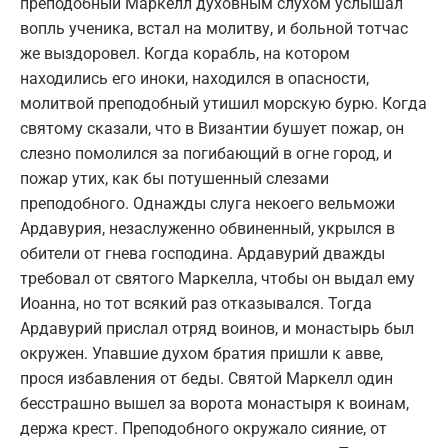
преподобный Маркелл духовным слухом услышал
вопль ученика, встал на молитву, и больной тотчас
же выздоровел. Когда корабль, на котором
находились его иноки, находился в опасности,
молитвой преподобный утишил морскую бурю. Когда
святому сказали, что в Византии бушует пожар, он
слезно помолился за погибающий в огне город, и
пожар утих, как бы потушенный слезами
преподобного. Однажды слуга некоего вельможи
Ардавурия, незаслуженно обвиненный, укрылся в
обители от гнева господина. Ардавурий дважды
требовал от святого Маркелла, чтобы он выдал ему
Иоанна, но тот всякий раз отказывался. Тогда
Ардавурий прислал отряд воинов, и монастырь был
окружен. Упавшие духом братия пришли к авве,
прося избавления от беды. Святой Маркелл один
бесстрашно вышел за ворота монастыря к воинам,
держа крест. Преподобного окружало сияние, от