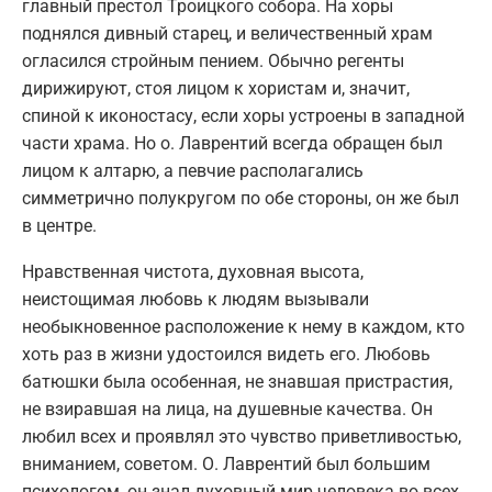
главный престол Троицкого собора. На хоры
поднялся дивный старец, и величественный храм
огласился стройным пением. Обычно регенты
дирижируют, стоя лицом к хористам и, значит,
спиной к иконостасу, если хоры устроены в западной
части храма. Но о. Лаврентий всегда обращен был
лицом к алтарю, а певчие располагались
симметрично полукругом по обе стороны, он же был
в центре.
Нравственная чистота, духовная высота,
неистощимая любовь к людям вызывали
необыкновенное расположение к нему в каждом, кто
хоть раз в жизни удостоился видеть его. Любовь
батюшки была особенная, не знавшая пристрастия,
не взиравшая на лица, на душевные качества. Он
любил всех и проявлял это чувство приветливостью,
вниманием, советом. О. Лаврентий был большим
психологом, он знал духовный мир человека во всех