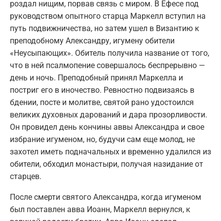
роздал нищим, порвав связь с миром. В Ефесе под
руководством опытного старца Маркелл вступил на
путь подвижничества, но затем ушел в Византию к
преподобному Александру, игумену обители
«Неусыпающих». Обитель получила название от того,
что в ней псалмопение совершалось беспрерывно —
день и ночь. Преподобный принял Маркелла и
постриг его в иночество. Ревностно подвизаясь в
бдении, посте и молитве, святой рано удостоился
великих духовных дарований и дара прозорливости.
Он провидел день кончины аввы Александра и свое
избрание игуменом, но, будучи сам еще молод, не
захотел иметь подначальных и временно удалился из
обители, обходил монастыри, получая назидание от
старцев.
После смерти святого Александра, когда игуменом
был поставлен авва Иоанн, Маркелл вернулся, к