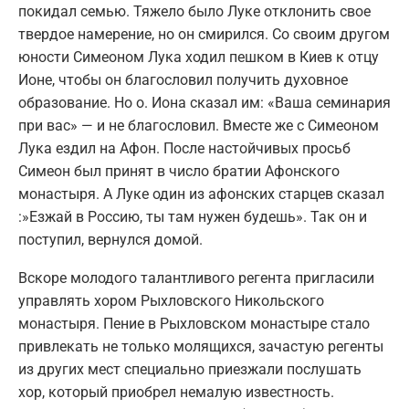
покидал семью. Тяжело было Луке отклонить свое
твердое намерение, но он смирился. Со своим другом
юности Симеоном Лука ходил пешком в Киев к отцу
Ионе, чтобы он благословил получить духовное
образование. Но о. Иона сказал им: «Ваша семинария
при вас» — и не благословил. Вместе же с Симеоном
Лука ездил на Афон. После настойчивых просьб
Симеон был принят в число братии Афонского
монастыря. А Луке один из афонских старцев сказал
:»Езжай в Россию, ты там нужен будешь». Так он и
поступил, вернулся домой.
Вскоре молодого талантливого регента пригласили
управлять хором Рыхловского Никольского
монастыря. Пение в Рыхловском монастыре стало
привлекать не только молящихся, зачастую регенты
из других мест специально приезжали послушать
хор, который приобрел немалую известность.