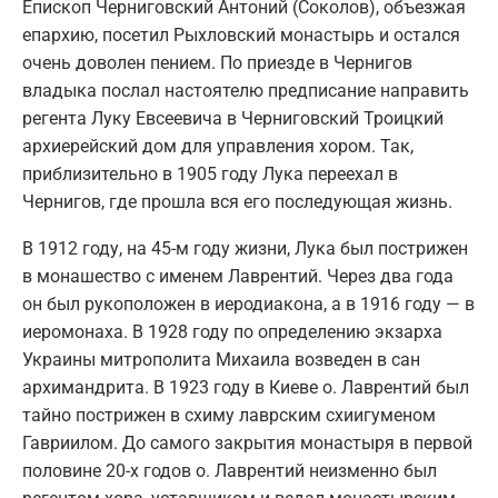
Епископ Черниговский Антоний (Соколов), объезжая
епархию, посетил Рыхловский монастырь и остался
очень доволен пением. По приезде в Чернигов
владыка послал настоятелю предписание направить
регента Луку Евсеевича в Черниговский Троицкий
архиерейский дом для управления хором. Так,
приблизительно в 1905 году Лука переехал в
Чернигов, где прошла вся его последующая жизнь.
В 1912 году, на 45-м году жизни, Лука был пострижен
в монашество с именем Лаврентий. Через два года
он был рукоположен в иеродиакона, а в 1916 году — в
иеромонаха. В 1928 году по определению экзарха
Украины митрополита Михаила возведен в сан
архимандрита. В 1923 году в Киеве о. Лаврентий был
тайно пострижен в схиму лаврским схиигуменом
Гавриилом. До самого закрытия монастыря в первой
половине 20-х годов о. Лаврентий неизменно был