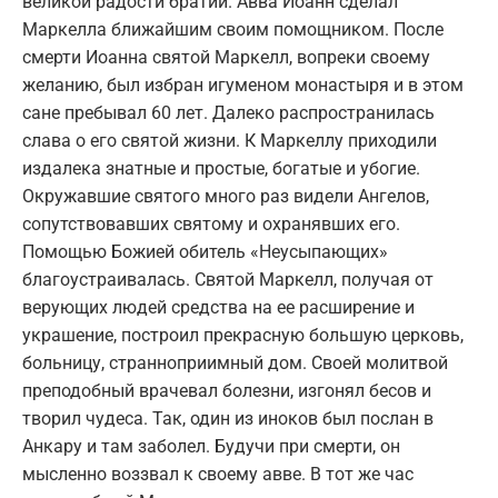
великой радости братии. Авва Иоанн сделал
Маркелла ближайшим своим помощником. После
смерти Иоанна святой Маркелл, вопреки своему
желанию, был избран игуменом монастыря и в этом
сане пребывал 60 лет. Далеко распространилась
слава о его святой жизни. К Маркеллу приходили
издалека знатные и простые, богатые и убогие.
Окружавшие святого много раз видели Ангелов,
сопутствовавших святому и охранявших его.
Помощью Божией обитель «Неусыпающих»
благоустраивалась. Святой Маркелл, получая от
верующих людей средства на ее расширение и
украшение, построил прекрасную большую церковь,
больницу, странноприимный дом. Своей молитвой
преподобный врачевал болезни, изгонял бесов и
творил чудеса. Так, один из иноков был послан в
Анкару и там заболел. Будучи при смерти, он
мысленно воззвал к своему авве. В тот же час