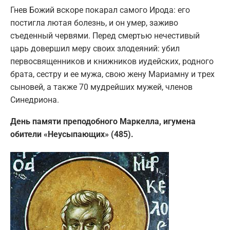
Гнев Божий вскоре покарал самого Ирода: его
постигла лютая болезнь, и он умер, заживо
съеденный червями. Перед смертью нечестивый
царь довершил меру своих злодеяний: убил
первосвященников и книжников иудейских, родного
брата, сестру и ее мужа, свою жену Мариамну и трех
сыновей, а также 70 мудрейших мужей, членов
Синедриона.
День памяти преподобного Маркелла, игумена
обители «Неусыпающих» (485).