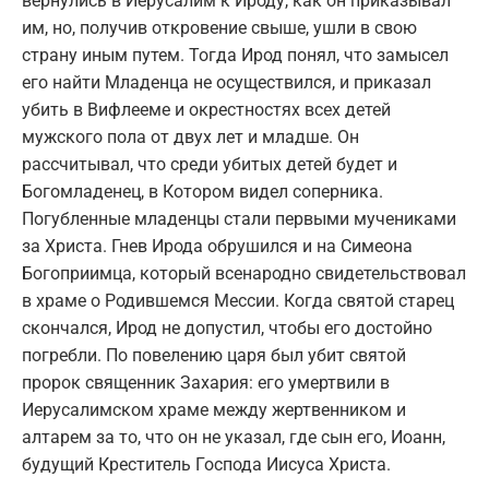
вернулись в Иерусалим к Ироду, как он приказывал
им, но, получив откровение свыше, ушли в свою
страну иным путем. Тогда Ирод понял, что замысел
его найти Младенца не осуществился, и приказал
убить в Вифлееме и окрестностях всех детей
мужского пола от двух лет и младше. Он
рассчитывал, что среди убитых детей будет и
Богомладенец, в Котором видел соперника.
Погубленные младенцы стали первыми мучениками
за Христа. Гнев Ирода обрушился и на Симеона
Богоприимца, который всенародно свидетельствовал
в храме о Родившемся Мессии. Когда святой старец
скончался, Ирод не допустил, чтобы его достойно
погребли. По повелению царя был убит святой
пророк священник Захария: его умертвили в
Иерусалимском храме между жертвенником и
алтарем за то, что он не указал, где сын его, Иоанн,
будущий Креститель Господа Иисуса Христа.