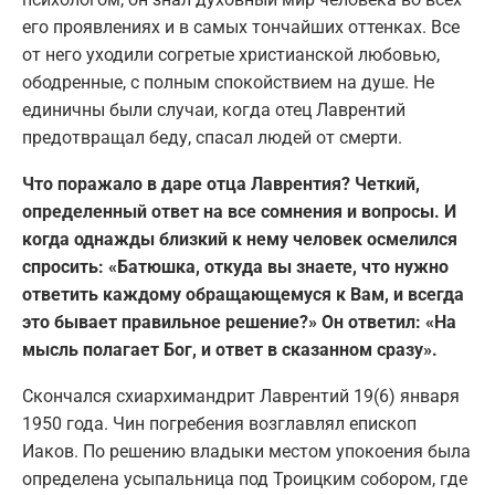
его проявлениях и в самых тончайших оттенках. Все
от него уходили согретые христианской любовью,
ободренные, с полным спокойствием на душе. Не
единичны были случаи, когда отец Лаврентий
предотвращал беду, спасал людей от смерти.
Что поражало в даре отца Лаврентия? Четкий,
определенный ответ на все сомнения и вопросы. И
когда однажды близкий к нему человек осмелился
спросить: «Батюшка, откуда вы знаете, что нужно
ответить каждому обращающемуся к Вам, и всегда
это бывает правильное решение?» Он ответил: «На
мысль полагает Бог, и ответ в сказанном сразу».
Скончался схиаpхимандpит Лаврентий 19(6) января
1950 года. Чин погребения возглавлял епископ
Иаков. По решению владыки местом упокоения была
определена усыпальница под Троицким собором, где