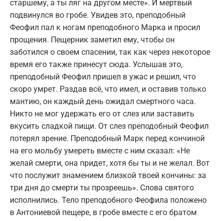
старшему, а ты ляг на другом месте». И мертвый
подвинулся во гробе. Увидев это, преподобный
Феофил пал к ногам преподобного Марка и просил
прощения. Пещерник заметил ему, чтобы он
заботился о своем спасении, так как через некоторое
время его также принесут сюда. Услышав это,
преподобный Феофил пришел в ужас и решил, что
скоро умрет. Раздав всё, что имел, и оставив только
мантию, он каждый день ожидал смертного часа.
Никто не мог удержать его от слез или заставить
вкусить сладкой пищи. От слез преподобный Феофил
потерял зрение. Преподобный Марк перед кончиной
на его мольбу умереть вместе с ним сказал: «Не
желай смерти, она придет, хотя бы ты и не желал. Вот
что послужит знамением близкой твоей кончины: за
три дня до смерти ты прозреешь». Слова святого
исполнились. Тело преподобного Феофила положено
в Антониевой пещере, в гробе вместе с его братом