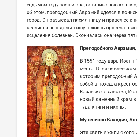
седьмом году жизни она, оставив свою келлию,
об этом, преподобный Аврамий оделся в воинск
город. Он разыскал племянницу и привел ее к
келлию и всю дальнейшую жизнь провела в мол
исцеления болезней. Скончалась она через пят
Преподобного Аврамия, 
В 1551 году царь Иоанн 
места. В Богоявленском
которым преподобный Ав
собой в поход, а крест 
Казанского ханства, Ио
новый каменный храм в 
туда книги и иконы.
Мучеников Клавдия, Аст
Эти святые жили около 2