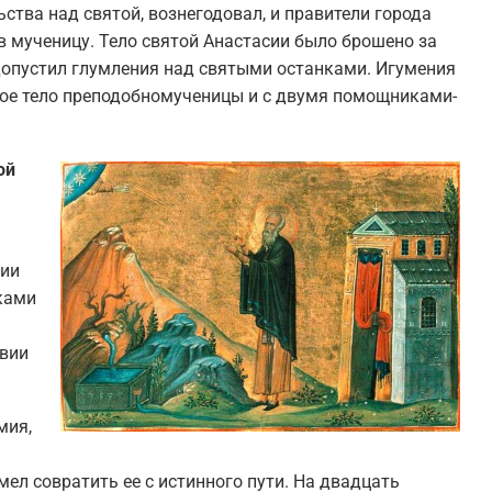
ства над святой, вознегодовал, и правители города
 мученицу. Тело святой Анастасии было брошено за
 допустил глумления над святыми останками. Игумения
ное тело преподобномученицы и с двумя помощниками-
ой
нии
ками
твии
мия,
мел совратить ее с истинного пути. На двадцать