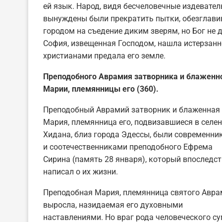
ей язык. Народ, видя бесчеловечные издеватель
вынуждены были прекратить пытки, обезглавив
городом на съедение диким зверям, но Бог не
София, извещенная Господом, нашла истерзан
христианами предала его земле.
Преподобного Аврамия затворника и блаженн
Марии, племянницы его (360).
Преподобный Аврамий затворник и блаженная
Мария, племянница его, подвизавшиеся в селе
Хидана, близ города Эдессы, были современни
и соотечественниками преподобного Ефрема
Сирина (память 28 января), который впоследс
написал о их жизни.
Преподобная Мария, племянница святого Авра
выросла, назидаемая его духовными
наставлениями. Но враг рода человеческого су