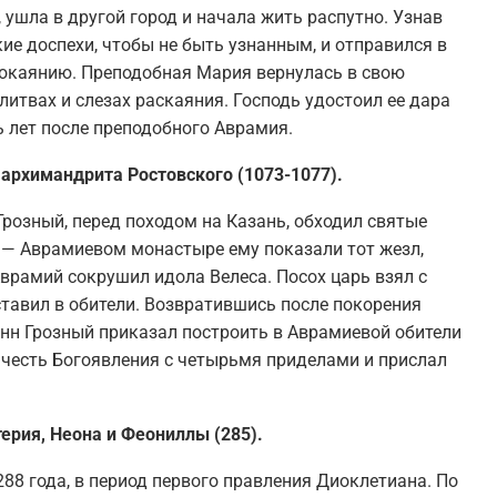
 ушла в другой город и начала жить распутно. Узнав
ие доспехи, чтобы не быть узнанным, и отправился в
 покаянию. Преподобная Мария вернулась в свою
итвах и слезах раскаяния. Господь удостоил ее дара
ь лет после преподобного Аврамия.
архимандрита Ростовского (1073-1077).
Грозный, перед походом на Казань, обходил святые
 — Аврамиевом монастыре ему показали тот жезл,
рамий сокрушил идола Велеса. Посох царь взял с
оставил в обители. Возвратившись после покорения
анн Грозный приказал построить в Аврамиевой обители
честь Богоявления с четырьмя приделами и прислал
ерия, Неона и Феониллы (285).
88 года, в период первого правления Диоклетиана. По