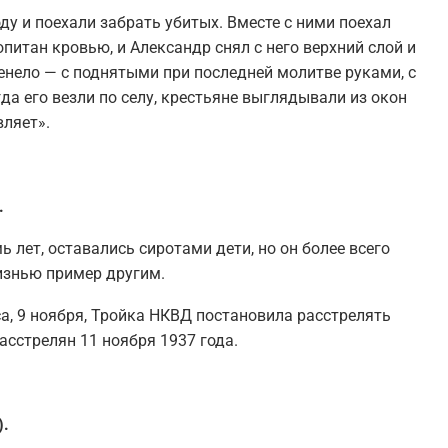
у и поехали забрать убитых. Вместе с ними поехал
питан кровью, и Александр снял с него верхний слой и
енело — с поднятыми при последней молитве руками, с
а его везли по селу, крестьяне выглядывали из окон
вляет».
.
 лет, оставались сиротами дети, но он более всего
жизнью пример другим.
а, 9 ноября, Тройка НКВД постановила расстрелять
сстрелян 11 ноября 1937 года.
).