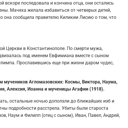
ой вскоре последовала и кончина отца, они остались
ены. Мачеха желала избавиться от четверых детей,
го она сообщила правителю Киликии Лисию о том, что
й Церкви в Константинополе. По смерти мужа,
двизалась под именем Евфимиана вместе с сыном
Олимпа. Прославившись еще при жизни даром чудес,
м мучеников Агломазовских: Космы, Виктора, Наума,
ия, Алексия, Иоанна и мученицы Агафии (1918).
ать, остальные ночью доползли до ближайших изб и
стны подробности расстрела. Убиты были староста
в, Наум и Филипп (отец с сыном), Иван, Павел, Андрей,