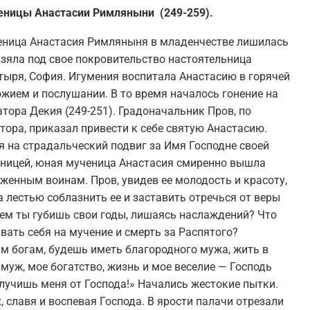
ницы Анастасии Римляныни (249-259).
ница Анастасия Римляныня в младенчестве лишилась
 взяла под свое покровительство настоятельница
тыря, София. Игумения воспитала Анастасию в горячей
Божием и послушании. В то время началось гонение на
тора Декия (249-251). Градоначальник Пров, по
ора, приказал привести к себе святую Анастасию.
 на страдальческий подвиг за Имя Господне своей
вницей, юная мученица Анастасия смиренно вышла
женным воинам. Пров, увидев ее молодость и красоту,
 лестью соблазнить ее и заставить отречься от веры
ем ты губишь свои годы, лишаясь наслаждений? Что
вать себя на мучение и смерть за Распятого?
м богам, будешь иметь благородного мужа, жить в
 муж, мое богатство, жизнь и мое веселие — Господь
тлучишь меня от Господа!» Начались жестокие пытки.
 славя и воспевая Господа. В ярости палачи отрезали