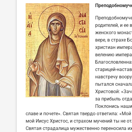
Преподобномуче
Преподобномуче
родителей, и ее
женского монас
вере, в страхе 
христиан импера
велению императ
Благословленная
старицей-наста
навстречу воору
пытался сначала
Христовой: «Зач
за прибыль отда
Поклонись наши
славе и почете». Святая твердо ответила: «Мой
мой Иисус Христос, и страхом мучений ты не о
Святая страдалица мужественно переносила их,