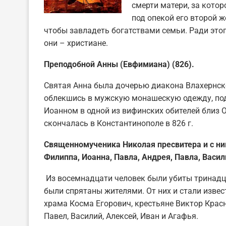
смерти матери, за котор
под опекой его второй ж
чтобы завладеть богатствами семьи. Ради это
они – христиане.
Преподобной Анны (Евфимиана) (826).
Святая Анна была дочерью диакона Влахернско
облекшись в мужскую монашескую одежду, по
Иоанном в одной из вифинских обителей близ 
скончалась в Константинополе в 826 г.
Священномученика Николая пресвитера и с ни
Филиппа, Иоанна, Павла, Андрея, Павла, Васил
Из восемнадцати человек были убиты тринадц
были спрятаны жителями. От них и стали изве
храма Косма Егорович, крестьяне Виктор Красно
Павел, Василий, Алексей, Иван и Агафья.