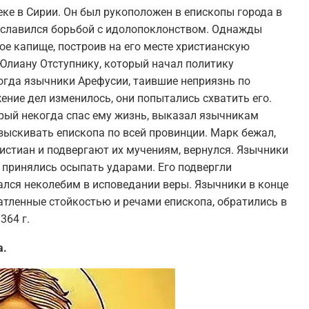
еке в Сирии. Он был рукоположен в епископы города в
рославился борьбой с идолопоклонством. Однажды
е капище, построив на его месте христианскую
 Юлиану Отступнику, который начал политику
огда язычники Арефусии, таившие неприязнь по
жение дел изменилось, они попытались схватить его.
орый некогда спас ему жизнь, выказал язычникам
зыскивать епископа по всей провинции. Марк бежал,
христиан и подвергают их мучениям, вернулся. Язычники
, принялись осыпать ударами. Его подвергли
лся неколебим в исповедании веры. Язычники в конце
чатленные стойкостью и речами епископа, обратились в
364 г.
а.