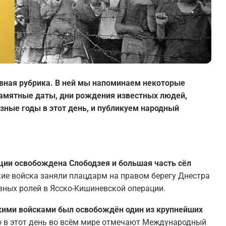
вная рубрика. В ней мы напоминаем некоторые
 памятные даты, дни рождения известных людей,
зные годы в этот день, и публикуем народный
ации освобождена Слободзея и большая часть сёл
ские войска заняли плацдарм на правом берегу Днестра
авных ролей в Ясско-Кишиневской операции.
кими войсками был освобождён один из крупнейших
о в этот день во всём мире отмечают Международный