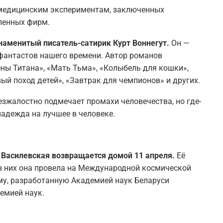
 медицинским экспериментам, заключенных
ленных фирм.
знаменитый писатель-сатирик Курт Воннегут.
Он —
 фантастов нашего времени. Автор романов
ны Титана», «Мать Тьма», «Колыбель для кошки»,
вый поход детей», «Завтрак для чемпионов» и других.
безжалостно подмечает промахи человечества, но где-
адежда на лучшее в человеке.
Василевская возвращается домой 11 апреля.
Её
из них она провела на Международной космической
му, разработанную Академией наук Беларуси
емией наук.