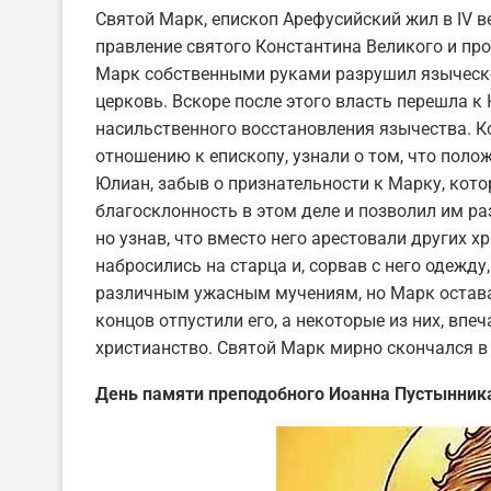
Святой Марк, епископ Арефусийский жил в IV в
правление святого Константина Великого и п
Марк собственными руками разрушил языческо
церковь. Вскоре после этого власть перешла к
насильственного восстановления язычества. К
отношению к епископу, узнали о том, что поло
Юлиан, забыв о признательности к Марку, кот
благосклонность в этом деле и позволил им ра
но узнав, что вместо него арестовали других 
набросились на старца и, сорвав с него одежду
различным ужасным мучениям, но Марк остава
концов отпустили его, а некоторые из них, впе
христианство. Святой Марк мирно скончался в 
День памяти преподобного Иоанна Пустынник