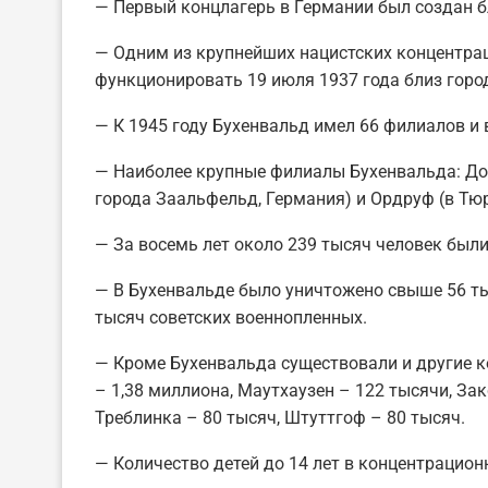
— Первый концлагерь в Германии был создан бл
— Одним из крупнейших нацистских концентра
функционировать 19 июля 1937 года близ горо
— К 1945 году Бухенвальд имел 66 филиалов и
— Наиболее крупные филиалы Бухенвальда: Дор
города Заальфельд, Германия) и Ордруф (в Тюр
— За восемь лет около 239 тысяч человек был
— В Бухенвальде было уничтожено свыше 56 ты
тысяч советских военнопленных.
— Кроме Бухенвальда существовали и другие к
– 1,38 миллиона, Маутхаузен – 122 тысячи, Зак
Треблинка – 80 тысяч, Штуттгоф – 80 тысяч.
— Количество детей до 14 лет в концентрацион