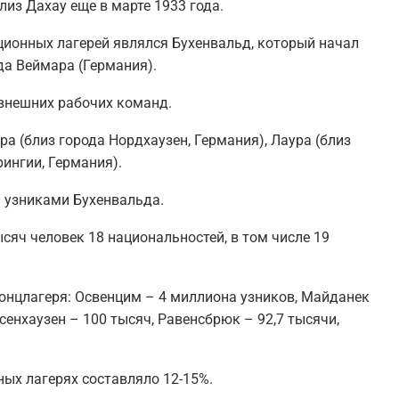
из Дахау еще в марте 1933 года.
ционных лагерей являлся Бухенвальд, который начал
да Веймара (Германия).
 внешних рабочих команд.
а (близ города Нордхаузен, Германия), Лаура (близ
ингии, Германия).
и узниками Бухенвальда.
сяч человек 18 национальностей, в том числе 19
онцлагеря: Освенцим – 4 миллиона узников, Майданек
сенхаузен – 100 тысяч, Равенсбрюк – 92,7 тысячи,
ных лагерях составляло 12-15%.