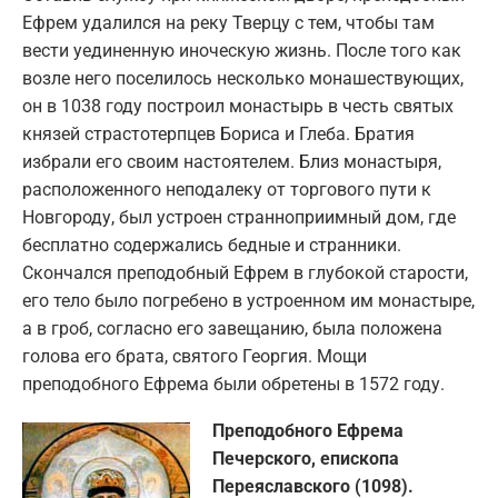
Ефрем удалился на реку Тверцу с тем, чтобы там
вести уединенную иноческую жизнь. После того как
возле него поселилось несколько монашествующих,
он в 1038 году построил монастырь в честь святых
князей страстотерпцев Бориса и Глеба. Братия
избрали его своим настоятелем. Близ монастыря,
расположенного неподалеку от торгового пути к
Новгороду, был устроен странноприимный дом, где
бесплатно содержались бедные и странники.
Скончался преподобный Ефрем в глубокой старости,
его тело было погребено в устроенном им монастыре,
а в гроб, согласно его завещанию, была положена
голова его брата, святого Георгия. Мощи
преподобного Ефрема были обретены в 1572 году.
Преподобного Ефрема
Печерского, епископа
Переяславского (1098).