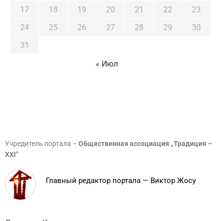
17
18
19
20
21
22
23
24
25
26
27
28
29
30
31
« Июл
Учредитель портала –
Общественная ассоциация „Традиция –
XXI”
Главный редактор портала — Виктор Жосу