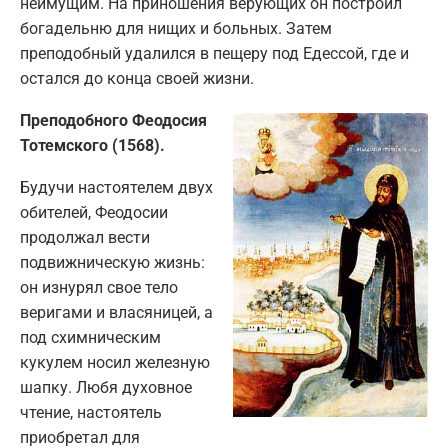
неимущим. На приношения верующих он построил
богадельню для нищих и больных. Затем
преподобный удалился в пещеру под Едессой, где и
остался до конца своей жизни.
Преподобного Феодосия
Тотемского (1568).
Будучи настоятелем двух
обителей, Феодосии
продолжал вести
подвижническую жизнь:
он изнурял свое тело
веригами и власяницей, а
под схимническим
кукулем носил железную
шапку. Любя духовное
чтение, настоятель
приобретал для