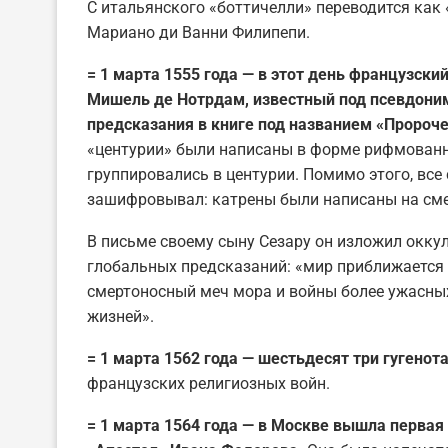
С итальянского «боттичелли» переводится как
Мариано ди Ванни Филипепи.
= 1 марта 1555 года — в этот день французски
Мишель де Нотрдам, известный под псевдоним
предсказания в книге под названием «Проро
«центурии» были написаны в форме рифмованн
группировались в центурии. Помимо этого, вс
зашифровывал: катрены были написаны на сме
В письме своему сыну Сезару он изложил окку
глобальных предсказаний: «мир приближается 
смертоносный меч мора и войны более ужасных
жизней».
= 1 марта 1562 года — шестьдесят три гугенот
французских религиозных войн.
= 1 марта 1564 года — в Москве вышла первая