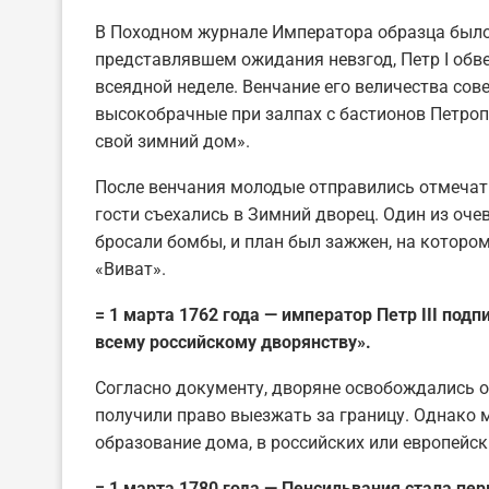
В Походном журнале Императора образца было 
представлявшем ожидания невзгод, Петр I обве
всеядной неделе. Венчание его величества сов
высокобрачные при залпах с бастионов Петроп
свой зимний дом».
После венчания молодые отправились отмечат
гости съехались в Зимний дворец. Один из очев
бросали бомбы, и план был зажжен, на которо
«Виват».
= 1 марта 1762 года — император Петр III под
всему российскому дворянству».
Согласно документу, дворяне освобождались о
получили право выезжать за границу. Однако
образование дома, в российских или европейск
= 1 марта 1780 года — Пенсильвания стала п