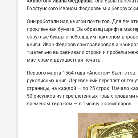
«Апостол» Ивана Федорова.
Она была напечат
Голстунского Иваном Федоровым и белорусск
Они работали над книгой почти год. Для печа
проклеенная бумага. За образец шрифта масте
округлые буквы с небольшим наклоном вправо
книги. Иван Федоров сам гравировал и набирал
тщательно выравнивали строки и пробелы меж
мастерами двухцветная печать.
Первого марта 1564 года «Апостол» был готов.
рукописных книг. Деревянный переплет обтяну
страницы, на каждой — по 25 строк. Начало к
50 рисунков из переплетенных трав с плодами
временам тиражом — в тысячу экземпляров.