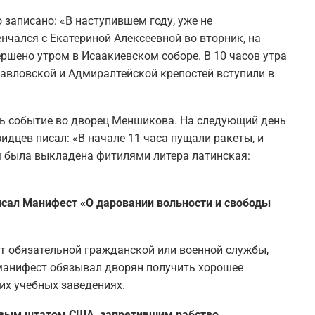
записано: «В наступившем году, уже не
нчался с Екатериной Алексеевной во вторник, на
ершено утром в Исаакиевском соборе. В 10 часов утра
авловской и Адмиралтейской крепостей вступили в
ь событие во дворец Меншикова. На следующий день
идцев писал: «В начале 11 часа пущали ракеты, и
м была выкладена фитилями литера латинская:
писал Манифест «О даровании вольности и свободы
т обязательной гражданской или военной службы,
 манифест обязывал дворян получить хорошее
их учебных заведениях.
ервым штатом США, запретившим рабство.