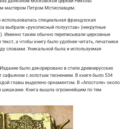
ана дьяконом московской церкви Николы
им мастером Петром Мстиславцем.
ти использовалась специальная французская
ра выбрали «рукописный полуустав» (некрупные
). Именно таким обычно переписывали церковные
 текст, а чтобы книгу было удобнее читать, печатники
ду словами. Уникальной была и используемая
 Издание было декорировано в стиле древнерусских
т сафьяном с золотым тиснением. В книге было 534
аждой главы выделено орнаментом. В «Апостоле» около
 и шишками. Книга вышла огромнейшим по тем