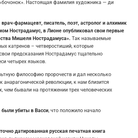
 «бочонок». Настоящая фамилия художника — ди
й врач-фармацевт, писатель, поэт, астролог и алхимик
ом Нострадамус, в Лионе опубликовал свои первые
чества Мишеля Нострадамуса».
Так называемые
ых катренов – четверостиший, которые
е свои предсказания Нострадамус тщательно
си четырех языков.
льтную философию пророчеств и дал несколько
к анарагонической революции, к нам близится
, чем бывали на протяжении трех человеческих
а были убиты в Васси
, что положило начало
 точно датированная русская печатная книга