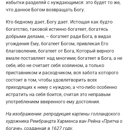
избытки разделяй с нуждающимся: это будет то же,
что данное Богом возвращать Богу.
Кто бедному дает, Богу дает. Истощая как будто
богатство, таковой истинно богатеет, богатясь
добрыми делами, – богатеет ради Бога, в видах
угождения Ему, богатеет Богом, привлекая Его
благоволение, богатеет от Бога, Который верного
вмале поставляет над многими; богатеет в Бога, а не
себе, ибо не считает себя хозяином, а только
приставником и расходчиком, вся забота которого
состоит в том, чтобы удовлетворить всех
приходящих к нему с нуждою, а что-либо особенно
истратить на себя боится, считая это неправым
употреблением вверенного ему достояния.
На изображении: репродукция
картин
ы
голландского
художника Рембрандта Харменса ван Рейна
«Притча о
богаче», созданная в 1627 году.