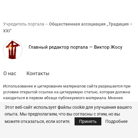
Учредитель портала –
Общественная ассоциация „Традиция –
XXI”
Главный редактор портала — Виктор Жосу
О нас
Контакты
Использование и цитирование материалов сайта разрешается при
условии открытой ссылки на цитируемую статью, которая должна
находиться в первом абзаце публикуемого материала. Мнение
редакции может не совпадать с точкой зрения авторов публикаций.
Этот веб-сайт использует файлы cookie для улучшения вашего
опыта. Мы предполагаем, что вы согласны с этим, но вы
© 2022 — All Rights Reserved.
Traditia.md
можете отказаться, если хотите.
Принять
Подробнее