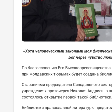
«Хотя человеческими законами моя физическа
Бог через чувство лю
По благословению Его Высокопреосвященства
при молдавских тюрьмах будет создана библи
Стараниями председателя Синодального секто
учреждениях протоиерея Николая Андриеш в п
состоялось открытие первой такой библиотеки
Библиотеки православной литературы предстои