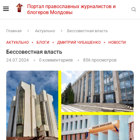
Портал православных журналистов и
блогеров Молдовы
Главная
Актуально
Бессовестная власть
АКТУАЛЬНО
БЛОГИ
ДМИТРИЙ ЧУБАШЕНКО
НОВОСТИ
Бессовестная власть
24.07.2024
0 комментариев
856
просмотров