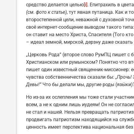
средство делается целью
[i]
. Епитрахиль в цвет
(см. фото к статье)
, тут явная путаница. Как и 
второстепенной цели, неважной с духовной точ
своё интернет-сообщение выводом такого типа
он ставит на место Христа, Спасителя (Того кт
– идеал земной, мирской, дерзну даже сказать
„Церковь Рода” (второе слово РумПЦ пишет с б
Христианском или румынском? Понятно что вто
пишет один известный священник-миссионер: ес
чувства собственничества сказали бы:
„
Прочь! 
Девы!
”
Что бы делали мы, другие роды (язӹки)
Но из-за их ослепления мы тоже стали участни
всем, а не к одним лишь иудеям! Он не согласи
не стал и нашей. Нельзя превращать патриоти
продвигать патриотизм находящийся на служ
ценность имеет перспектива национальная без