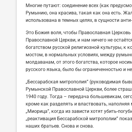
Многие путают: соединение всех (как предусм
Румынию, она красива, такая как она есть. Ж
использована в темных целях, в сущности ант
Это Божия воля, чтобы Православная Церков
Православной Церкви, и нам ничего не остаётс
богатством русской религиозной культуры, к к
мостом, в нормальных условиях, между румынс
молдаванам, от этого богатства, которое носим
русского языка, было бы ограниченностью и н
„Бессарабская митрополия” (руководимая быв
Румынской Православной Церкви, более страш
1940 году. Тогда – передача большевикам, сег
кроме как разделять и властвовать, наполняя
„Миорица”, когда из зависти хотят убить-погуб
„реактивация Бессарабской митрополии” пока
наших братьев. Снова и снова.