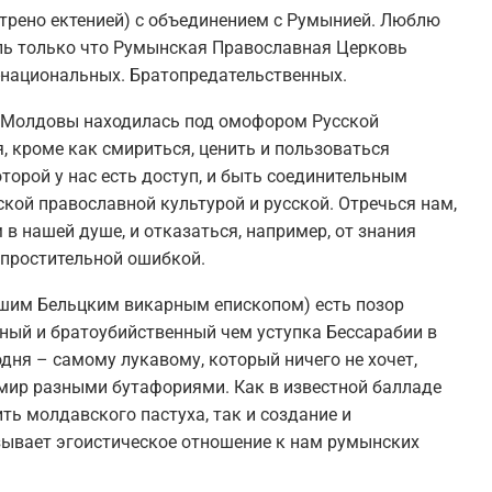
отрено ектенией) с объединением с Румынией. Люблю
аль только что Румынская Православная Церковь
и-национальных. Братопредательственных.
ь Молдовы находилась под омофором Русской
я, кроме как смириться, ценить и пользоваться
оторой у нас есть доступ, и быть соединительным
кой православной культурой и русской. Отречься нам,
 в нашей душе, и отказаться, например, от знания
епростительной ошибкой.
шим Бельцким викарным епископом) есть позор
ный и братоубийственный чем уступка Бессарабии в
одня – самому лукавому, который ничего не хочет,
 мир разными бутафориями. Как в известной балладе
ить молдавского пастуха, так и создание и
зывает эгоистическое отношение к нам румынских