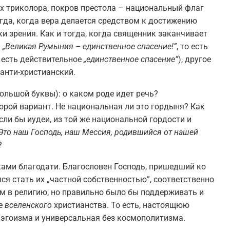
ах триколора, покров престола – национальный флаг
тогда, когда вера делается средством к достижению
ки зрения. Как и тогда, когда священник заканчивает
:
„Великая Румыния – единствен
н
ое
спасение
!”
, то есть
о есть действительное
„единственное
спасение
”
), другое
 анти-христианский.
ольшой буквы): о каком роде идет речь?
рой вариант. Не национальная ли это гордыня? Как
ли бы иудеи, из той же национальной гордости и
Это наш Господь, наш Мессия, родившийся от нашей
?
ками благодати. Благословен Господь, пришедший ко
лся стать их „частной собственностью”, соответственно
зм в религию, но правильно было бы поддерживать и
бе
вселенского
христианства. То есть, настоящюю
 эгоизма и универсальная без космополитизма.