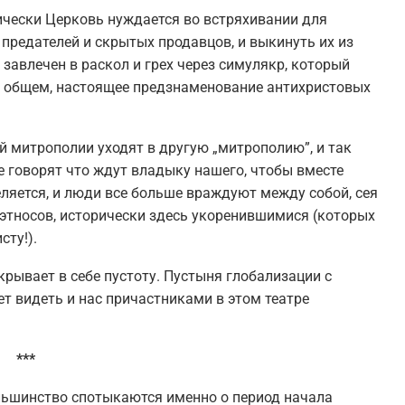
дически Церковь нуждается во встряхивании для
 предателей и скрытых продавцов, и выкинуть их из
 завлечен в раскол и грех через симулякр, который
(в общем, настоящее предзнаменование антихристовых
й митрополии уходят в другую „митрополию”, и так
е говорят что ждут владыку нашего, чтобы вместе
ляется, и люди все больше враждуют между собой, сея
этносов, исторически здесь укоренившимися (которых
сту!).
скрывает в себе пустоту. Пустыня глобализации с
т видеть и нас причастниками в этом театре
***
ольшинство спотыкаются именно о период начала