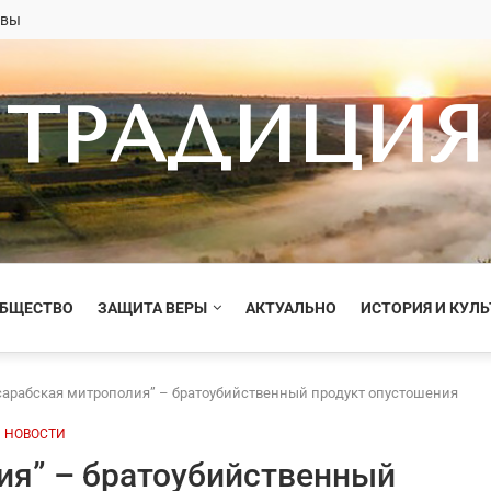
овы
ТРАДИЦИЯ
ОБЩЕСТВО
ЗАЩИТА ВЕРЫ
АКТУАЛЬНО
ИСТОРИЯ И КУЛЬ
сарабская митрополия” – братоубийственный продукт опустошения
НОВОСТИ
ия” – братоубийственный