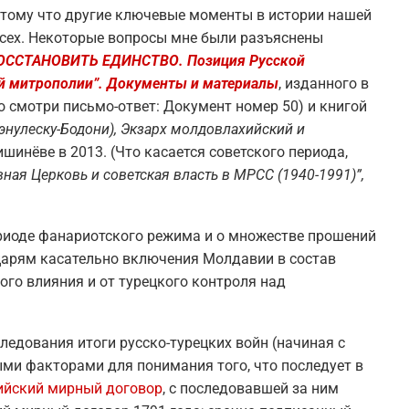
отому что другие ключевые моменты в истории нашей
 всех. Некоторые вопросы мне были разъяснены
ОССТАНОВИТЬ
ЕДИНСТВО
. П
озиция Русской
й митрополии”. Документы и материалы
, изданного в
 смотри письмо-ответ: Документ номер 50) и книгой
Бэнулеску-Бодони), Экзарх молдовлахийский и
шинёве в 2013. (Что касается советского периода,
вная Церковь и сове
тская власть в МРСС
(1940-1991)”
,
ериоде фанариотского режима и о множестве прошений
царям касательно включения Молдавии в состав
го влияния и от турецкого контроля над
ледования итоги русско-турецких войн (начиная с
ми факторами для понимания того, что последует в
йский мирный договор
, с последовавшей за ним