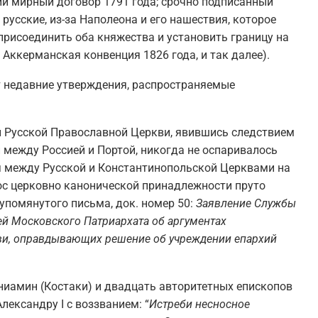
ий мирный договор 1791 года; срочно подписанный
русские, из-за Наполеона и его нашествия, которое
присоединить оба княжества и установить границу на
 Аккерманская конвенция 1826 года, и так далее).
т недавние утверждения, распространяемые
и Русской Православной Церкви, явившись следствием
 между Россией и Портой, никогда не оспаривалось
 между Русской и Константинопольской Церквами на
ос церковно канонической принадлежности пруто
упомянутого письма, док. номер 50:
Заявление Службы
й Московского Патриархата об аргументах
ви, оправдывающих решение об учреждении епархий
ениамин (Костаки) и двадцать авторитетных епископов
лександру I с воззванием: “
Истреби несносное