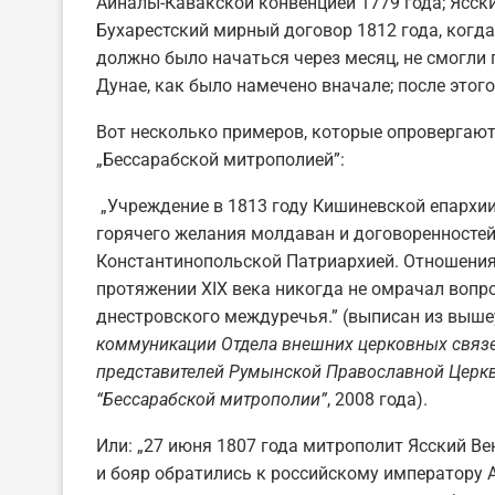
Айналы-Кавакской конвенцией 1779 года; Ясск
Бухарестский мирный договор 1812 года, когда 
должно было начаться через месяц, не смогли 
Дунае, как было намечено вначале; после этого
Вот несколько примеров, которые опровергаю
„Бессарабской митрополией”:
„Учреждение в 1813 году Кишиневской епархи
горячего желания молдаван и договоренностей
Константинопольской Патриархией. Отношения
протяжении XIX века никогда не омрачал вопр
днестровского междуречья.” (выписан из выше
коммуникации Отдела внешних церковных связе
представителей Румынской Православной Церк
“Бессарабской митрополии”
, 2008 года).
Или: „27 июня 1807 года митрополит Ясский В
и бояр обратились к российскому императору А