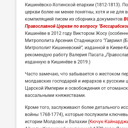
Кишинёвско-Хотинской епархии (1812-1813). П
церкви более ни менее понятны, хотя и не для
компиляцией писем из сборника документов
В
Православной Церкви по вопросу
”Бессарабско
Кишинёве в 2012 году Виктором Жосу (особенно
Митрополита Арсения Стадницкого
”Гавриил (
Митрополит Кишиневский
”
,
изданной в Киеве-Ки
рекомендую работу Валерия Пасата
„Правосла
изданную в Кишинёве в 2019.)
Часто замечаю, что забывается о жестоком п
молдавских господарей и иерархов к русским 
Царской Империи и освобождения от отоманско
вассальными княжествами.
Кроме того, заслуживают более детального исс
войны 1768-1774), которые послужили ключевы
истории Молдовы и Валахии (
Кючук-Кайнарджи