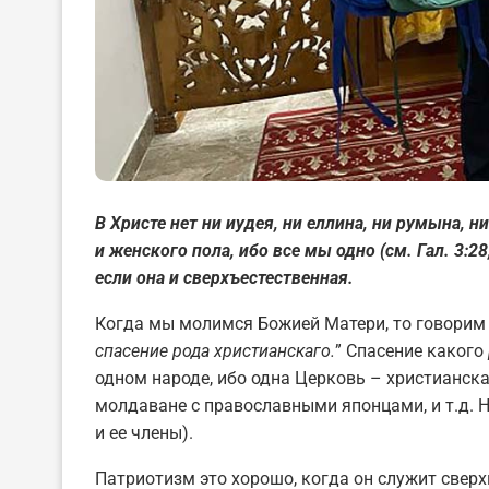
В Христе нет ни иу
дея, ни еллина, ни румына, н
и женского пола, ибо все мы одно (см. Гал. 3:28
если она и сверхъестественная.
Когда мы молимся Божией Матери, то говорим е
спасение рода христианскаго.
” Спасение какого
одном народе, ибо одна Церковь – христианска
молдаване с православными японцами, и т.д. 
и ее члены).
Патриотизм это хорошо, когда он служит сверх