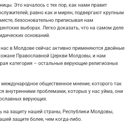
ицы. Это началось с тех пор, как нами правит
ослужителей, равно как и мирян, подвергают крупным
месте, безосновательно приписывая нам
нтских выборах. Легко доказать, что на самом деле
ридических оснований.
у нас в Молдове сейчас активно применяются двойные
ихожане Православной Церкви Молдовы, и нам
орая категория – остальные верующие религиозных
 международное общественное мнение, которого так
ся внутренними проблемами, которых у нас уйма, они
вославных верующих.
ть на защиту нашей страны, Республики Молдовы,
ашей защите более, чем когда-либо.