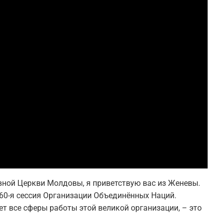
вной Церкви Молдовы, я приветствую вас из Женевы.
 60-я сессия Организации Объединённых Наций.
ет все сферы работы этой великой организации, – это