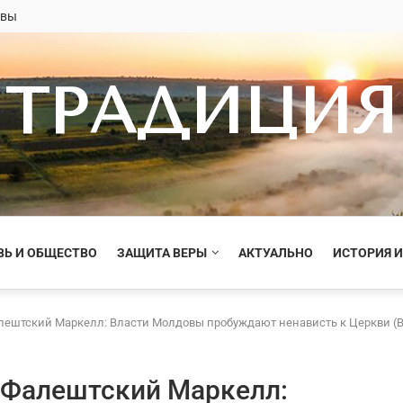
овы
ТРАДИЦИЯ
ВЬ И ОБЩЕСТВО
ЗАЩИТА ВЕРЫ
АКТУАЛЬНО
ИСТОРИЯ И
лештский Маркелл: Власти Молдовы пробуждают ненависть к Церкви (
 Фалештский Маркелл: