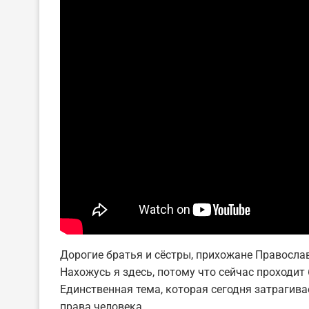
Дорогие братья и сёстры, прихожане Правосла
Нахожусь я здесь, потому что сейчас проходит
Единственная тема, которая сегодня затрагива
права человека.