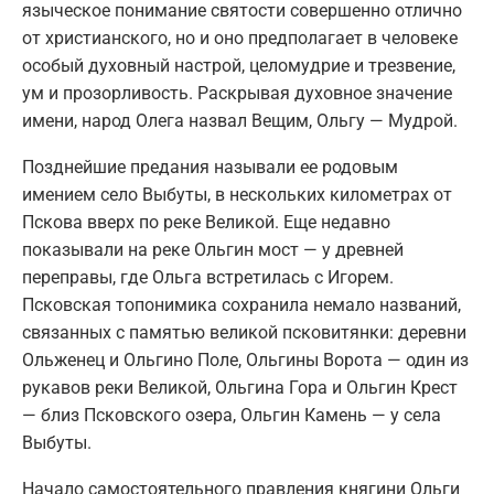
языческое понимание святости совершенно отлично
от христианского, но и оно предполагает в человеке
особый духовный настрой, целомудрие и трезвение,
ум и прозорливость. Раскрывая духовное значение
имени, народ Олега назвал Вещим, Ольгу — Мудрой.
Позднейшие предания называли ее родовым
имением село Выбуты, в нескольких километрах от
Пскова вверх по реке Великой. Еще недавно
показывали на реке Ольгин мост — у древней
переправы, где Ольга встретилась с Игорем.
Псковская топонимика сохранила немало названий,
связанных с памятью великой псковитянки: деревни
Ольженец и Ольгино Поле, Ольгины Ворота — один из
рукавов реки Великой, Ольгина Гора и Ольгин Крест
— близ Псковского озера, Ольгин Камень — у села
Выбуты.
Начало самостоятельного правления княгини Ольги