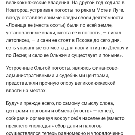
великокняжеские владения. На другой год ходила в
Новгород, устраивая погосты по рекам Мсте и Луге,
всюду оставляя зримые следы своей деятельности.
«Ловища ее (места охоты) были по всей земле,
установленные знаки, места ее и погосты, — писал
летописец, — и сани ее стоят в Пскове до сего дня,
есть указанные ею места для ловли птиц по Днепру и
по Десне; и село ее Ольжичи существует и поныне».
Устроенные Ольгой погосты, являясь финансово-
административными и судебными центрами,
представляли прочную опору великокняжеской
власти на местах.
Будучи прежде всего, по самому смыслу слова,
центрами торговли и обмена («гость» — купец),
собирая и организуя вокруг себя население (вместо
прежнего «полюдья» сбор дани и налогов
осуществлялся теперь равномерно и упорядоченно