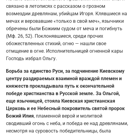
связано в летописях с рассказом о грозном
возмездии древлянам, убийцам Игоря. Клявшиеся на
мечах и веровавшие «только в свой меч», язычники
обречены были Божиим судом от меча и погибнуть
(Мф. 26, 52). Поклонявшиеся, среди прочих
обожествленных стихий, огню — нашли свое
отмщение в огне. Исполнительницей огненной кары
Господь избрал Ольгу.
Борьба за единство Руси, за подчинение Киевскому
центру раздираемых взаимной враждой племен и
княжеств прокладывала путь к окончательной
победе христианства в Русской земле. За Ольгой,
еще язычницей, стояла Киевская христианская
Церковь и ее Небесный покровитель святой пророк
Божий Илия
, пламенной верой и молитвой
сводивший огонь с неба, и победа ее над древлянами,
несмотря на суровость победительницы, была