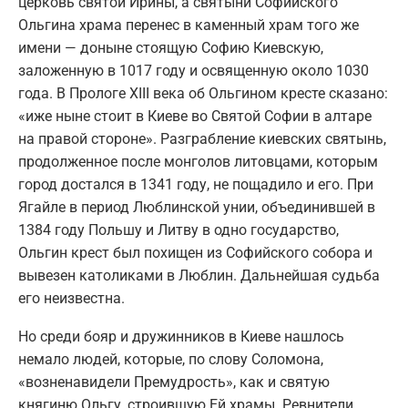
церковь святой Ирины, а святыни Софийского
Ольгина храма перенес в каменный храм того же
имени — доныне стоящую Софию Киевскую,
заложенную в 1017 году и освященную около 1030
года. В Прологе ХIII века об Ольгином кресте сказано:
«иже ныне стоит в Киеве во Святой Софии в алтаре
на правой стороне». Разграбление киевских святынь,
продолженное после монголов литовцами, которым
город достался в 1341 году, не пощадило и его. При
Ягайле в период Люблинской унии, объединившей в
1384 году Польшу и Литву в одно государство,
Ольгин крест был похищен из Софийского собора и
вывезен католиками в Люблин. Дальнейшая судьба
его неизвестна.
Но среди бояр и дружинников в Киеве нашлось
немало людей, которые, по слову Соломона,
«возненавидели Премудрость», как и святую
княгиню Ольгу, строившую Ей храмы. Ревнители