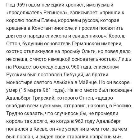
Под 959 годом немецкий хронист, именуемый
«продолжатель Регинона», записывает: «пришли к
королю послы Елены, королевы руссов, которая
крещена в Константинополе, и просили посвятить
для сего народа епископа и священников». Король
Оттон, будущий основатель Германской империи,
охотно откликнулся на просьбу Ольги, но повел дело
не спеша, с чисто немецкой основательностью. Лишь
на Рождество следующего, 960 года, епископом
Русским был поставлен Либуций, из братии
монастыря святого Альбана в Майнце. Но он вскоре
умер (15 марта 961 года). На его место был посвящен
Адальберт Трирский, которого Оттон, «щедро
снабдив всем нужным», отправил, наконец, в Россию.
Трудно сказать, что случилось бы, не промедли
король так долго, но когда в 962 году Адальберт
появился в Киеве, он «не успел ни в чем том, за чем
был послан, и видел свои старания напрасными».