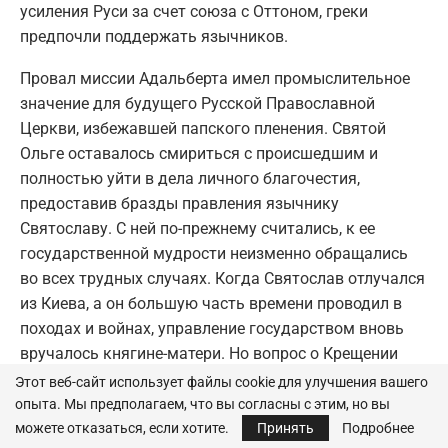
усиления Руси за счет союза с Оттоном, греки
предпочли поддержать язычников.
Провал миссии Адальберта имел промыслительное
значение для будущего Русской Православной
Церкви, избежавшей папского пленения. Святой
Ольге оставалось смириться с происшедшим и
полностью уйти в дела личного благочестия,
предоставив бразды правления язычнику
Святославу. С ней по-прежнему считались, к ее
государственной мудрости неизменно обращались
во всех трудных случаях. Когда Святослав отлучался
из Киева, а он большую часть времени проводил в
походах и войнах, управление государством вновь
вручалось княгине-матери. Но вопрос о Крещении
Руси был временно снят с повестки дня, и это,
Этот веб-сайт использует файлы cookie для улучшения вашего
конечно, огорчало святую Ольгу, считавшую
опыта. Мы предполагаем, что вы согласны с этим, но вы
Христово благовестие главным делом своей жизни.
можете отказаться, если хотите.
Принять
Подробнее