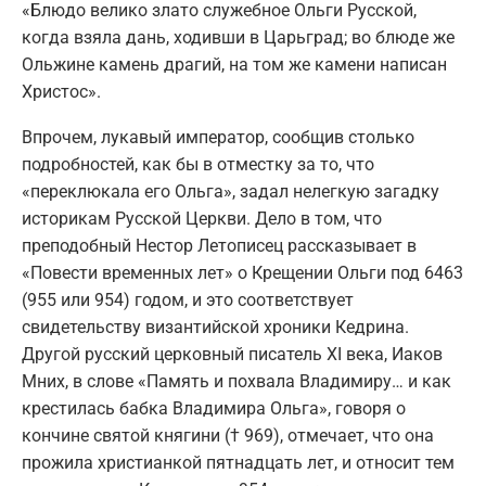
«Блюдо велико злато служебное Ольги Русской,
когда взяла дань, ходивши в Царьград; во блюде же
Ольжине камень драгий, на том же камени написан
Христос».
Впрочем, лукавый император, сообщив столько
подробностей, как бы в отместку за то, что
«переклюкала его Ольга», задал нелегкую загадку
историкам Русской Церкви. Дело в том, что
преподобный Нестор Летописец рассказывает в
«Повести временных лет» о Крещении Ольги под 6463
(955 или 954) годом, и это соответствует
свидетельству византийской хроники Кедрина.
Другой русский церковный писатель ХI века, Иаков
Мних, в слове «Память и похвала Владимиру… и как
крестилась бабка Владимира Ольга», говоря о
кончине святой княгини († 969), отмечает, что она
прожила христианкой пятнадцать лет, и относит тем