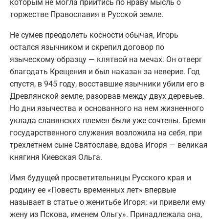
которым не могла прийтись по нраву мысль о
торжестве Православия в Русской земле.
Не сумев преодолеть косности обычая, Игорь
остался язычником и скрепил договор по
языческому образцу — клятвой на мечах. Он отверг
благодать Крещения и был наказан за неверие. Год
спустя, в 945 году, восставшие язычники убили его в
Древлянской земле, разорвав между двух деревьев.
Но дни язычества и основанного на нем жизненного
уклада славянских племен были уже сочтены. Бремя
государственного служения возложила на себя, при
трехлетнем сыне Святославе, вдова Игоря — великая
княгиня Киевская Ольга.
Имя будущей просветительницы Русского края и
родину ее «Повесть временных лет» впервые
называет в статье о женитьбе Игоря: «и привели ему
жену из Пскова, именем Ольгу». Принадлежала она,