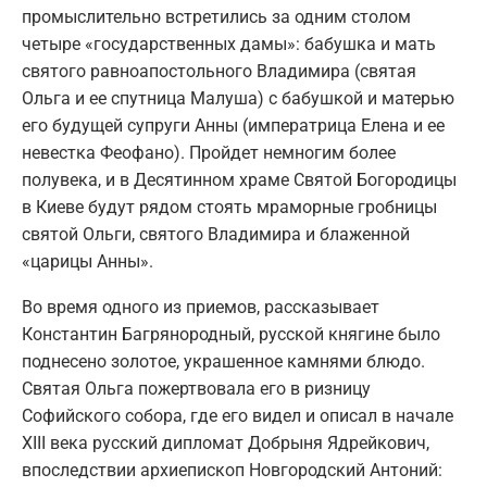
промыслительно встретились за одним столом
четыре «государственных дамы»: бабушка и мать
святого равноапостольного Владимира (святая
Ольга и ее спутница Малуша) с бабушкой и матерью
его будущей супруги Анны (императрица Елена и ее
невестка Феофано). Пройдет немногим более
полувека, и в Десятинном храме Святой Богородицы
в Киеве будут рядом стоять мраморные гробницы
святой Ольги, святого Владимира и блаженной
«царицы Анны».
Во время одного из приемов, рассказывает
Константин Багрянородный, русской княгине было
поднесено золотое, украшенное камнями блюдо.
Святая Ольга пожертвовала его в ризницу
Софийского собора, где его видел и описал в начале
ХIII века русский дипломат Добрыня Ядрейкович,
впоследствии архиепископ Новгородский Антоний: