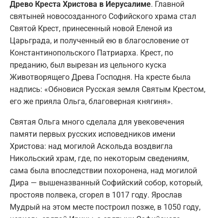
Древо Креста Христова в Иерусалиме
. Главной
святыней новосозданного Софийского храма стал
Святой Крест, принесенный новой Еленой из
Царьграда, и полученный ею в благословение от
Константинопольского Патриарха. Крест, по
преданию, был вырезан из цельного куска
Животворящего Древа Господня. На кресте была
надпись: «Обновися Русская земля Святым Крестом,
его же прияла Ольга, благоверная княгиня».
Святая Ольга много сделала для увековечения
памяти первых русских исповедников имени
Христова: над могилой Аскольда воздвигла
Никольский храм, где, по некоторым сведениям,
сама была впоследствии похоронена, над могилой
Дира — вышеназванный Софийский собор, который,
простояв полвека, сгорел в 1017 году. Ярослав
Мудрый на этом месте построил позже, в 1050 году,