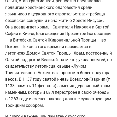
Ольга, став христианкой, ревностно предавалась
подвигам христианского благовестия среди
язычников и церковного строительства: «требища
бесовская сокруши и нача жити о Христе Иисусе».
Она воздвигает храмы: Святителя Николая и Святой
Софии в Киеве, Благовещения Пресвятой Богородицы
— в Витебске, Святой Живоначальной Троицы — во
Пскове. Псков с того времени называется в
летописях Домом Святой Троицы. Храм, построенный
Ольгой над рекой Великой, на месте, указанном ей, по
свидетельству летописца, свыше «Лучом
Трисиятельного Божества», простоял более полутора
веков. В 1137 году святой князь Всеволод-Гавриил (†
1138, память 11 февраля) заменил деревянный храм
каменным, который был перестроен в свою очередь
в 1З63 году и сменен наконец доныне существующим
Троицким собором.
И другой важнейший памятник русского