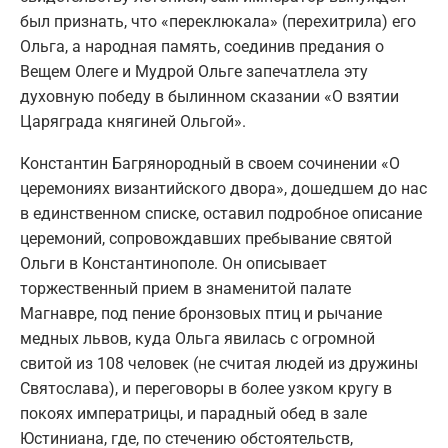
был признать, что «переклюкала» (перехитрила) его
Ольга, а народная память, соединив предания о
Вещем Олеге и Мудрой Ольге запечатлела эту
духовную победу в былинном сказании «О взятии
Царяграда княгиней Ольгой».
Константин Багрянородный в своем сочинении «О
церемониях византийского двора», дошедшем до нас
в единственном списке, оставил подробное описание
церемоний, сопровождавших пребывание святой
Ольги в Константинополе. Он описывает
торжественный прием в знаменитой палате
Магнавре, под пение бронзовых птиц и рычание
медных львов, куда Ольга явилась с огромной
свитой из 108 человек (не считая людей из дружины
Святослава), и переговоры в более узком кругу в
покоях императрицы, и парадный обед в зале
Юстиниана, где, по стечению обстоятельств,