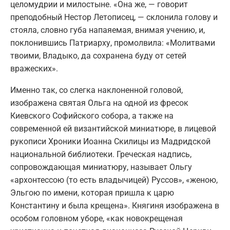
целомудрии и милостыне. «Она же, — говорит
преподобный Нестор Летописец, — склонила голову и
стояла, словно губа напаяемая, внимая учению, и,
поклонившись Патриарху, промолвила: «Молитвами
твоими, Владыко, да сохранена буду от сетей
вражеских».
Именно так, со слегка наклоненной головой,
изображена святая Ольга на одной из фресок
Киевского Софийского собора, а также на
современной ей византийской миниатюре, в лицевой
рукописи Хроники Иоанна Скилицы из Мадридской
национальной библиотеки. Греческая надпись,
сопровождающая миниатюру, называет Ольгу
«архонтессою (то есть владычицей) Руссов», «женою,
Эльгою по имени, которая пришла к царю
Константину и была крещена». Княгиня изображена в
особом головном уборе, «как новокрещеная