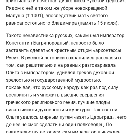
христианка и почетная диаконисса Русской Церкви».
Рядом с ней в таком же уборе новокрещеной —
Малуша († 1001), впоследствии мать святого
равноапостольного Владимира (память 15 июля).
Такого ненавистника русских, каким был император
Константин Багрянородный, непросто было
заставить сделаться крестным отцом «архонтессы
Руси». В русской летописи сохранились рассказы о
том, как решительно и на равных разговаривала
Ольга с императором, удивляя греков духовной
зрелостью и государственной мудростью,
показывая, что русскому народу как раз под силу
воспринять и умножить высшие свершения
греческого религиозного гения, лучшие плоды
византийской духовности и культуры. Так святой
Ольге удалось мирным путем «взять Царьград», чего
до нее не смог сделать ни один полководец. По
свидетельству летописи, сам император вынужден