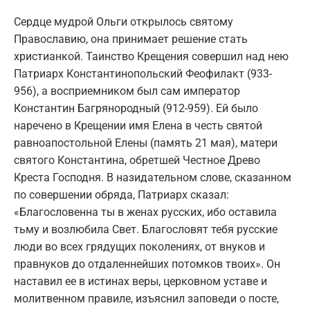
Сердце мудрой Ольги открылось святому
Православию, она принимает решение стать
христианкой. Таинство Крещения совершил над нею
Патриарх Константинопольский Феофилакт (933-
956), а восприемником был сам император
Константин Багрянородный (912-959). Ей было
наречено в Крещении имя Елена в честь святой
равноапостольной Елены (память 21 мая), матери
святого Константина, обретшей Честное Древо
Креста Господня. В назидательном слове, сказанном
по совершении обряда, Патриарх сказал:
«Благословенна ты в женах русских, ибо оставила
тьму и возлюбила Свет. Благословят тебя русские
люди во всех грядущих поколениях, от внуков и
правнуков до отдаленнейших потомков твоих». Он
наставил ее в истинах веры, церковном уставе и
молитвенном правиле, изъяснил заповеди о посте,