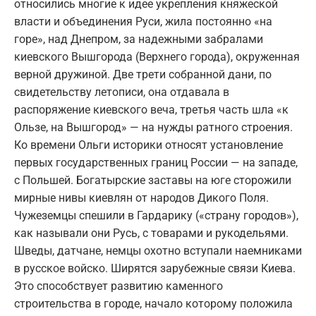
относились многие к идее укрепления княжеской
власти и объединения Руси, жила постоянно «на
горе», над Днепром, за надежными забралами
киевского Вышгорода (Верхнего города), окруженная
верной дружиной. Две трети собранной дани, по
свидетельству летописи, она отдавала в
распоряжение киевского веча, третья часть шла «к
Ользе, на Вышгород» — на нужды ратного строения.
Ко времени Ольги историки относят установление
первых государственных границ России — на западе,
с Польшей. Богатырские заставы на юге сторожили
мирные нивы киевлян от народов Дикого Поля.
Чужеземцы спешили в Гардарику («страну городов»),
как называли они Русь, с товарами и рукодельями.
Шведы, датчане, немцы охотно вступали наемниками
в русское войско. Ширятся зарубежные связи Киева.
Это способствует развитию каменного
строительства в городе, начало которому положила