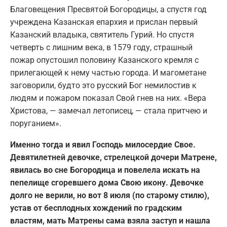
Благовещения Пресвятой Богородицы, а спустя год
учреждена Казанская епархия и прислан первый
Казанский владыка, святитель Гурий. Но спустя
четверть с лишним века, в 1579 году, страшный
пожар опустошил половину Казанского кремля с
прилегающей к нему частью города. И магометане
заговорили, будто это русский Бог немилостив к
людям и пожаром показал Свой гнев на них. «Вера
Христова, — замечал летописец, — стала притчею и
поруганием».
Именно тогда и явил Господь милосердие Свое.
Девятилетней девочке, стрелецкой дочери Матрене,
явилась во сне Богородица и повелела искать на
пепелище сгоревшего дома Свою икону. Девочке
долго не верили, но вот 8 июля (по старому стилю),
устав от бесплодных хождений по градским
властям, мать Матрены сама взяла заступ и нашла