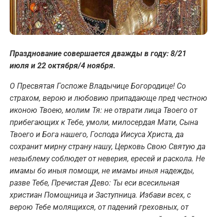
Празднование совершается дважды в году: 8/21
июля и 22 октября/4 ноября.
О Пресвятая Госпоже Владычице Богородице! Со
страхом, верою и любовию припадающе пред честною
иконою Твоею, молим Тя: не отврати лица Твоего от
прибегающих к Тебе, умоли, милосердая Мати, Сына
Твоего и Бога нашего, Господа Иисуса Христа, да
сохранит мирну страну нашу, Церковь Свою Святую да
незыблему соблюдет от неверия, ересей и раскола. Не
имамы бо иныя помощи, не имамы иныя надежды,
разве Тебе, Пречистая Дево: Ты еси всесильная
христиан Помощница и Заступница. Избави всех, с
верою Тебе молящихся, от падений греховных, от