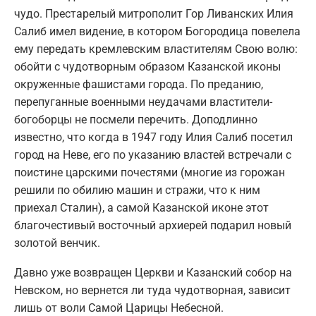
чудо. Престарелый митрополит Гор Ливанских Илия
Салиб имел видение, в котором Богородица повелела
ему передать кремлевским властителям Свою волю:
обойти с чудотворным образом Казанской иконы
окруженные фашистами города. По преданию,
перепуганные военными неудачами властители-
богоборцы не посмели перечить. Доподлинно
известно, что когда в 1947 году Илия Салиб посетил
город на Неве, его по указанию властей встречали с
поистине царскими почестями (многие из горожан
решили по обилию машин и стражи, что к ним
приехал Сталин), а самой Казанской иконе этот
благочестивый восточный архиерей подарил новый
золотой венчик.
Давно уже возвращен Церкви и Казанский собор на
Невском, но вернется ли туда чудотворная, зависит
лишь от воли Самой Царицы Небесной.