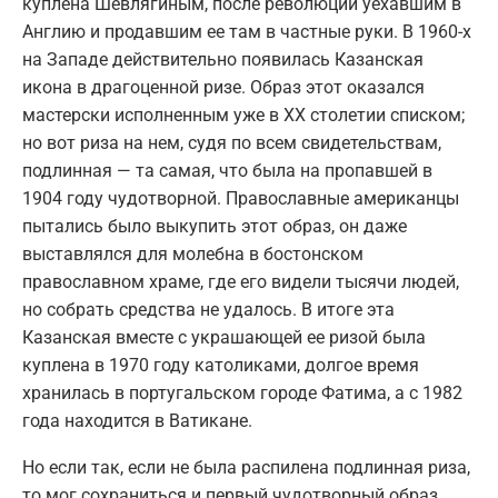
куплена Шевлягиным, после революции уехавшим в
Англию и продавшим ее там в частные руки. В 1960-х
на Западе действительно появилась Казанская
икона в драгоценной ризе. Образ этот оказался
мастерски исполненным уже в XX столетии списком;
но вот риза на нем, судя по всем свидетельствам,
подлинная — та самая, что была на пропавшей в
1904 году чудотворной. Православные американцы
пытались было выкупить этот образ, он даже
выставлялся для молебна в бостонском
православном храме, где его видели тысячи людей,
но собрать средства не удалось. В итоге эта
Казанская вместе с украшающей ее ризой была
куплена в 1970 году католиками, долгое время
хранилась в португальском городе Фатима, а с 1982
года находится в Ватикане.
Но если так, если не была распилена подлинная риза,
то мог сохраниться и первый чудотворный образ