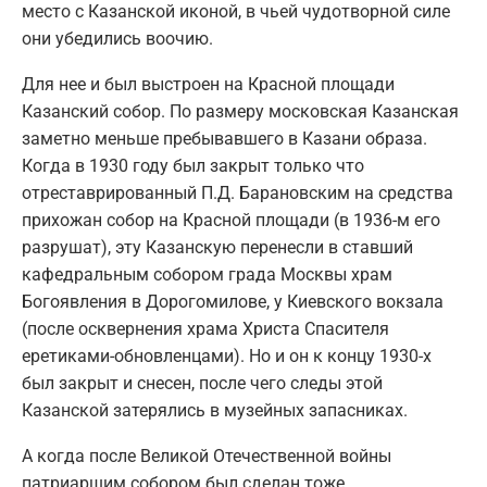
место с Казанской иконой, в чьей чудотворной силе
они убедились воочию.
Для нее и был выстроен на Красной площади
Казанский собор. По размеру московская Казанская
заметно меньше пребывавшего в Казани образа.
Когда в 1930 году был закрыт только что
отреставрированный П.Д. Барановским на средства
прихожан собор на Красной площади (в 1936-м его
разрушат), эту Казанскую перенесли в ставший
кафедральным собором града Москвы храм
Богоявления в Дорогомилове, у Киевского вокзала
(после осквернения храма Христа Спасителя
еретиками-обновленцами). Но и он к концу 1930-х
был закрыт и снесен, после чего следы этой
Казанской затерялись в музейных запасниках.
А когда после Великой Отечественной войны
патриаршим собором был сделан тоже