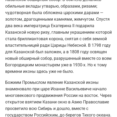
обильные вклады утварью, образами, ризами;
чудотворная была обложена царскими дарами —
золотом, драгоценными камнями, жемчугом. Спустя
два века императрица Екатерина II подарила
Казанской новую ризу, главным украшением которой
стала бриллиантовая корона, снятая с себя земной
властительницей ради Царицы Небесной. В 1798 году
для Казанской был заложен, а в 1808 году освящен
новый обширный собор, разрушенный вместе со всем
Богородицким монастырем уже в 1930-х. Но к тому
времени иконы здесь уже не было.
Божиим Промыслом явление Казанской иконы
знаменовало при царе Иоанне Васильевиче начало
многовекового продвижения России на восток. Через
открытое взятием Казани окно в Азию Православие
просветило всю Сибирь и дошло, вместе с
государством Российским, до берегов Тихого океана.