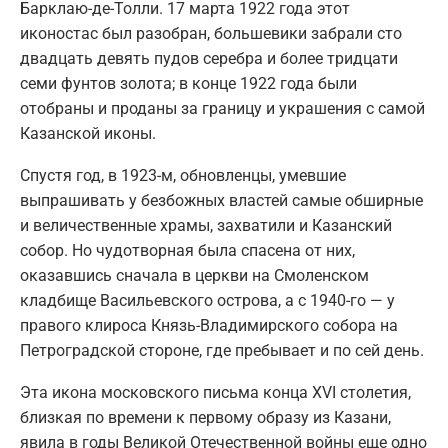
Барклаю-де-Толли. 17 марта 1922 года этот
иконостас был разобран, большевики забрали сто
двадцать девять пудов серебра и более тридцати
семи фунтов золота; в конце 1922 года были
отобраны и проданы за границу и украшения с самой
Казанской иконы.
Спустя год, в 1923-м, обновленцы, умевшие
выпрашивать у безбожных властей самые обширные
и величественные храмы, захватили и Казанский
собор. Но чудотворная была спасена от них,
оказавшись сначала в церкви на Смоленском
кладбище Васильевского острова, а с 1940-го — у
правого клироса Князь-Владимирского собора на
Петроградской стороне, где пребывает и по сей день.
Эта икона московского письма конца XVI столетия,
близкая по времени к первому образу из Казани,
явила в годы Великой Отечественной войны еще одно