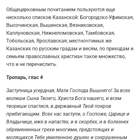
Общецерковным почитанием пользуются еще
несколько списков Казанской: Богородско-Уфимская,
Высочинская, Вышенская, Вязниковская,
Каплуновская, Нижнеломовская, Тамбовская,
Тобольская, Ярославская; местночтимых же
Казанских по русским градам и весям, по приходам и
семьям православных христиан такое множество,
что и не перечислить.
Тропарь, глас 4
Заступница усердная, Мати Господа Вышняго! За всех
молиши Сына Твоего, Христа Бога нашего, и всем
твориши спастися, в державный Твой покров
прибегающим. Всех нас заступи, о Госпоже, Царице и
Владычице, иже в напастех, и в скорбех, и в болезнех
обремененных грехи многими, предстоящих и
молящихся Тебе умиленною душею и сокрушенным