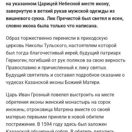
на указанном Царицей Небесной месте икону,
завернутую в ветхий рукав мужской одежды из
вишневого сукна. Лик Пречистой был светел и ясен,
словно икона была только что написана.
Образ торжественно перенесли в приходскую
церковь Николы Тульского, настоятелем которой
был тогда благочестивый иерей, будущий патриарх
Гермоген, погибший от рук поляков за свою верность
Православию и причисленный к лику святых.
Будущий святитель и составил подробное сказание о
чудесах Казанской иконы Божией Матери.
Царь Иван Грозный повелел выстроить на месте
обретения иконы женский монастырь на сорок
инокинь; отроковица Матрена вместе со своей
матерью первыми приняли в новой обители
пострижение. В 1594 году здесь был заложен
Казанской обширный собор. В обитель делались