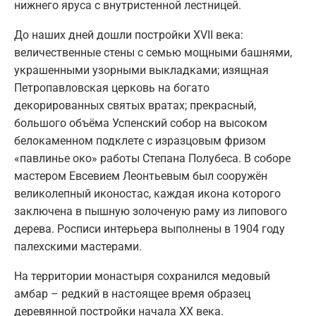
нижнего яруса с внутристенной лестницей.
До наших дней дошли постройки XVII века:
величественные стены с семью мощными башнями,
украшенными узорными выкладками; изящная
Петропавловская церковь на богато
декорированных святых вратах; прекрасный,
большого объёма Успенский собор на высоком
белокаменном подклете с изразцовым фризом
«павлинье око» работы Степана Полубеса. В соборе
мастером Евсевием Леонтьевым был сооружён
великолепный иконостас, каждая икона которого
заключена в пышную золоченую раму из липового
дерева. Росписи интерьера выполнены в 1904 году
палехскими мастерами.
На территории монастыря сохранился медовый
амбар – редкий в настоящее время образец
деревянной постройки начала XX века.