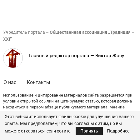
Учредитель портала –
Общественная ассоциация „Традиция –
XXI”
Главный редактор портала — Виктор Жосу
О нас
Контакты
Использование и цитирование материалов сайта разрешается при
условии открытой ссылки на цитируемую статью, которая должна
находиться в первом абзаце публикуемого материала. Мнение
редакции может не совпадать с точкой зрения авторов публикаций.
Этот веб-сайт использует файлы cookie для улучшения вашего
опыта. Мы предполагаем, что вы согласны с этим, но вы
© 2022 — All Rights Reserved.
Traditia.md
можете отказаться, если хотите.
Принять
Подробнее