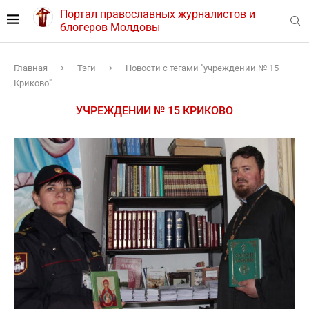
Портал православных журналистов и
блогеров Молдовы
Главная
Тэги
Новости с тегами "учреждении № 15
Криково"
УЧРЕЖДЕНИИ № 15 КРИКОВО