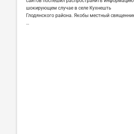
сайтов поспешил распространить информацию
шокирующем случае в селе Кухнешть
Глодянского района. Якобы местный священни
…