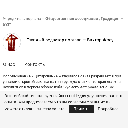
Учредитель портала –
Общественная ассоциация „Традиция –
XXI”
Главный редактор портала — Виктор Жосу
О нас
Контакты
Использование и цитирование материалов сайта разрешается при
условии открытой ссылки на цитируемую статью, которая должна
находиться в первом абзаце публикуемого материала. Мнение
редакции может не совпадать с точкой зрения авторов публикаций.
Этот веб-сайт использует файлы cookie для улучшения вашего
опыта. Мы предполагаем, что вы согласны с этим, но вы
© 2022 — All Rights Reserved.
Traditia.md
можете отказаться, если хотите.
Принять
Подробнее