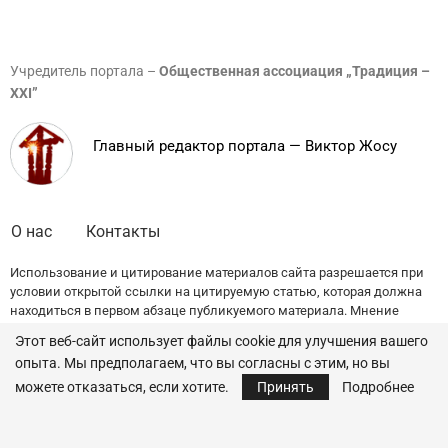
Учредитель портала –
Общественная ассоциация „Традиция –
XXI”
Главный редактор портала — Виктор Жосу
О нас
Контакты
Использование и цитирование материалов сайта разрешается при
условии открытой ссылки на цитируемую статью, которая должна
находиться в первом абзаце публикуемого материала. Мнение
редакции может не совпадать с точкой зрения авторов публикаций.
Этот веб-сайт использует файлы cookie для улучшения вашего
опыта. Мы предполагаем, что вы согласны с этим, но вы
© 2022 — All Rights Reserved.
Traditia.md
можете отказаться, если хотите.
Принять
Подробнее