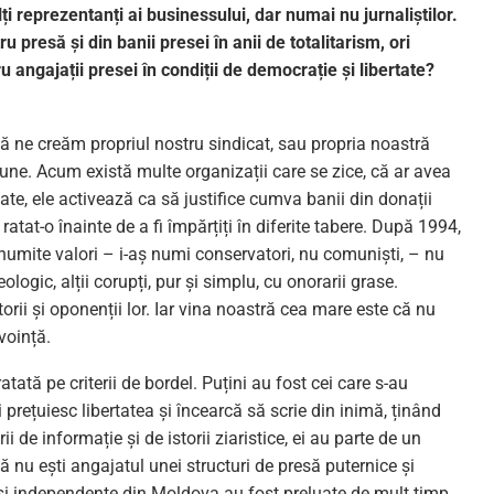
ți reprezentanți ai businessului, dar numai nu jurnaliștilor.
 presă și din banii presei în anii de totalitarism, ori
u angajații presei în condiții de democrație și libertate?
ă ne creăm propriul nostru sindicat, sau propria noastră
une. Acum există multe organizații care se zice, că ar avea
itate, ele activează ca să justifice cumva banii din donații
tat-o înainte de a fi împărțiți în diferite tabere. După 1994,
anumite valori – i-aș numi conservatori, nu comuniști, – nu
ogic, alții corupți, pur și simplu, cu onorarii grase.
torii și oponenții lor. Iar vina noastră cea mare este că nu
voință.
tă pe criterii de bordel. Puțini au fost cei care s-au
i prețuiesc libertatea și încearcă să scrie din inimă, ținând
 de informație și de istorii ziaristice, ei au parte de un
că nu ești angajatul unei structuri de presă puternice și
e și independente din Moldova au fost preluate de mult timp,