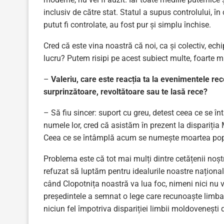
inclusiv de către stat. Statul a supus controlului, în
putut fi controlate, au fost pur și simplu închise.
Cred că este vina noastră că noi, ca și colectiv, ech
lucru? Putem risipi pe acest subiect multe, foarte m
–
Valeriu, care este reacția ta la evenimentele rec
surprinzătoare, revoltătoare sau te lasă rece?
– Să fiu sincer: suport cu greu, detest ceea ce se 
numele lor, cred că asistăm în prezent la dispariția
Ceea ce se întâmplă acum se numește moartea po
Problema este că tot mai mulți dintre cetățenii noșt
refuzat să luptăm pentru idealurile noastre național
când Clopotnița noastră va lua foc, nimeni nici nu v
președintele a semnat o lege care recunoaște limba 
niciun fel împotriva dispariției limbii moldovenești d