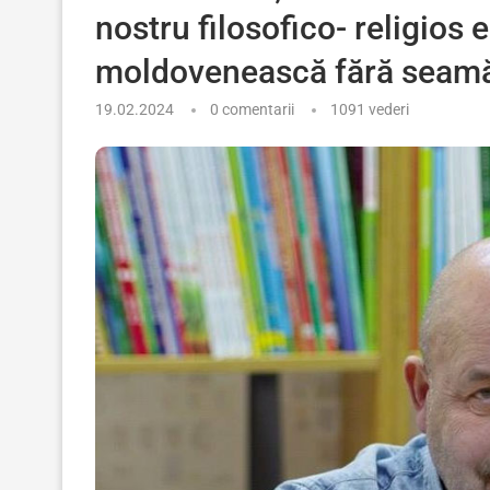
nostru filosofico- religios 
moldovenească fără seamă
19.02.2024
0 comentarii
1091
vederi