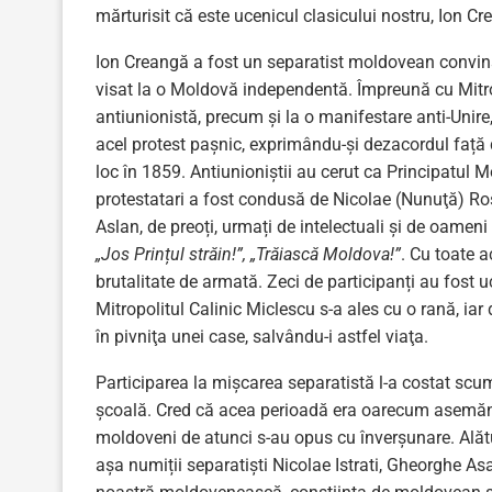
mărturisit că este ucenicul clasicului nostru, Ion C
Ion Creangă a fost un separatist moldovean convins.
visat la o Moldovă independentă. Împreună cu Mitro
antiunionistă, precum și la o manifestare anti-Unire,
acel protest pașnic, exprimându-și dezacordul față d
loc în 1859. Antiunioniștii au cerut ca Principatul
protestatari a fost condusă de Nicolae (Nunuţă) R
Aslan, de preoți, urmați de intelectuali și de oameni
„Jos Prințul străin!”, „Trăiască Moldova!”
. Cu toate 
brutalitate de armată. Zeci de participanți au fost uci
Mitropolitul Calinic Miclescu s-a ales cu o rană, ia
în pivniţa unei case, salvându-i astfel viaţa.
Participarea la mișcarea separatistă l-a costat scum
școală. Cred că acea perioadă era oarecum asemănăt
moldoveni de atunci s-au opus cu înverșunare. Alătur
așa numiții separatiști Nicolae Istrati, Gheorghe Asa