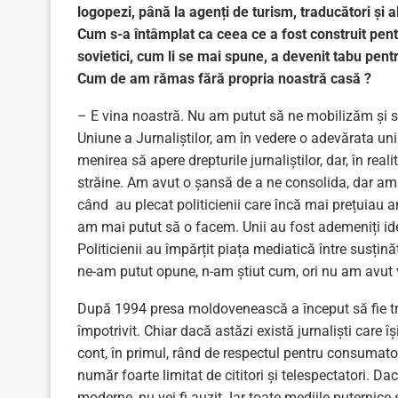
logopezi, până la agenți de turism, traducători și al
Cum s-a întâmplat ca ceea ce a fost construit pentru
sovietici, cum li se mai spune, a devenit tabu pentr
Cum de am rămas fără propria noastră casă ?
– E vina noastră. Nu am putut să ne mobilizăm și s
Uniune a Jurnaliștilor, am în vedere o adevărata uni
menirea să apere drepturile jurnaliștilor, dar, în real
străine. Am avut o șansă de a ne consolida, dar am ra
când au plecat politicienii care încă mai prețuiau 
am mai putut să o facem. Unii au fost ademeniți ideol
Politicienii au împărțit piața mediatică între susțină
ne-am putut opune, n-am știut cum, ori nu am avut 
După 1994 presa moldovenească a început să fie trata
împotrivit. Chiar dacă astăzi există jurnaliști care îș
cont, în primul, rând de respectul pentru consumatorii
număr foarte limitat de cititori și telespectatori. Da
moderne, nu vei fi auzit. Iar toate mediile puternic