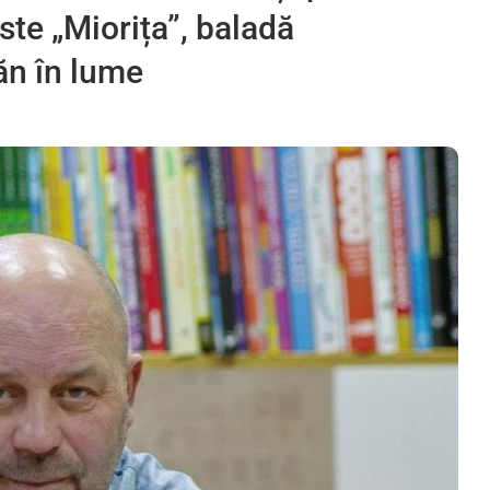
este „Miorița”, baladă
n în lume