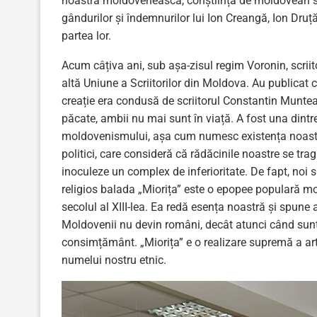
noastră moldovenească, conștiința de moldovean sun
gândurilor și îndemnurilor lui Ion Creangă, Ion Druță
partea lor.
Acum câțiva ani, sub așa-zisul regim Voronin, scrii
altă Uniune a Scriitorilor din Moldova. Au publicat 
creație era condusă de scriitorul Constantin Muntean
păcate, ambii nu mai sunt în viață. A fost una dintre
moldovenismului, așa cum numesc existența noastră f
politici, care consideră că rădăcinile noastre se trag
inoculeze un complex de inferioritate. De fapt, noi 
religios balada „Miorița” este o epopee populară m
secolul al XIII-lea. Ea redă esența noastră și spune
Moldovenii nu devin români, decât atunci când sunt 
consimțământ. „Miorița” e o realizare supremă a art
numelui nostru etnic.