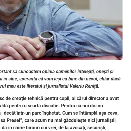
ortant să cunoaștem opinia oamenilor înțelepți, onești și
 în sine, speranța că vom ieși cu bine din nevoi, chiar dacă
l meu este literatul și jurnalistul Valeriu Reniță.
sc de creație tehnică pentru copii, al cărui director a avut
ldă pentru o scurtă discuție. Pentru că noi doi nu
u, decât într-un parc înghețat. Cum se întâmplă așa ceva,
sa Presei”, care acum nu mai găzduiește nici jurnaliștii,
dă în chirie birouri cui vrei, de la avocați, securiști,