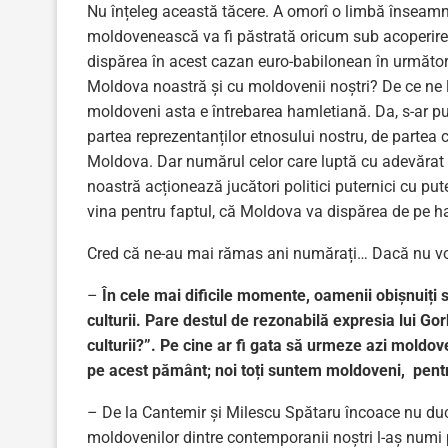
Nu înțeleg această tăcere. A omorî o limbă înseamn
moldovenească va fi păstrată oricum sub acoperire
dispărea în acest cazan euro-babilonean în următori
Moldova noastră și cu moldovenii noștri? De ce ne l
moldoveni asta e întrebarea hamletiană. Da, s-ar put
partea reprezentanților etnosului nostru, de partea 
Moldova. Dar numărul celor care luptă cu adevărat 
noastră acționează jucători politici puternici cu puter
vina pentru faptul, că Moldova va dispărea de pe ha
Cred că ne-au mai rămas ani numărați… Dacă nu vom
–
În cele mai dificile momente, oamenii obișnuiți s
culturii. Pare destul de rezonabilă expresia lui Gor
culturii?”. Pe cine ar fi gata să urmeze azi moldove
pe acest pământ; noi toți suntem moldoveni, pent
– De la Cantemir și Milescu Spătaru încoace nu duce
moldovenilor dintre contemporanii noștri l-aș numi p