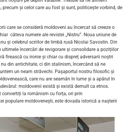
t noțiuni pe deplin valabile. Trebuie să ne aliniem
, precum și celor care au fost și sunt, politicește vorbind, de
torii care se consideră moldoveni au încercat să creeze o
chiar câteva numere ale revistei „Nistru”. Noua uniune de
u și celebrul scriitor de limbă rusă Nicolai Savostin. Din
 ultimele încercări de revigorare și consolidare a pozițiilor
irească cu ironie și chiar cu dispreț adversarii noștri
 nu din antichitate, ci din stalinism, încercând să ne
suntem un neam străvechi. Pașaportul nostru filosofic și
oldovenească, care nu are seamăn în lume și a apărut în
 adevărul: moldovenii există și există demult ca etnos.
convertiți la românism cu forța, ori prin
ei populare moldovenești, este dovada istorică a nașterii