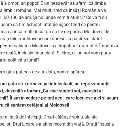
ă a omorî un popor. E un neadevăr să afirmi că limba
a limbii române. Mai mult, cred că însăși România va
i 50-100 de ani. Și noi unde vom fi atunci? Ce va fi cu
ăsăm să fim lichidați atât de ușor? Cred că pentru
ea ca încă mulți locuitori să fie de partea Moldovei, de
cetățenilor moldoveni care doresc să păstreze statul
pentru salvarea Moldovei s-a împuținat dramatic. Împotriva
e reală, inclusiv financiară. Și cine, ei, ori noi vom purta
rta politică a lumii?
 găsi puterea de a rezista, vom dispărea.
unt gata să-i urmeze pe intelectuali, pe reprezentanții
ki, devenită aforism „Cu cine sunteți voi, maeștri ai
nii? Îi am în vedere pe toți acei, care locuiesc aici și acum
ru că suntem cetățeni ai Moldovei!
m lipsă de înțelepți. Drept călăuze spirituale ale
e Ion Druță, care s-a stins recent din viață. Druță însuși a