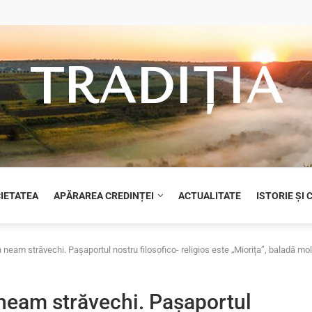
TRADIȚIA
CIETATEA
APĂRAREA CREDINȚEI
ACTUALITATE
ISTORIE ȘI
 neam străvechi. Pașaportul nostru filosofico- religios este „Miorița”, baladă
neam străvechi. Pașaportul