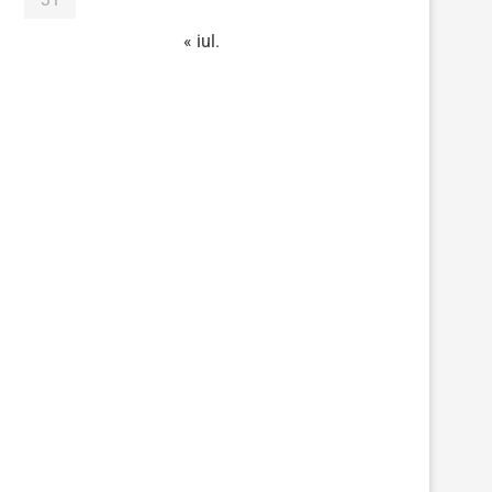
« iul.