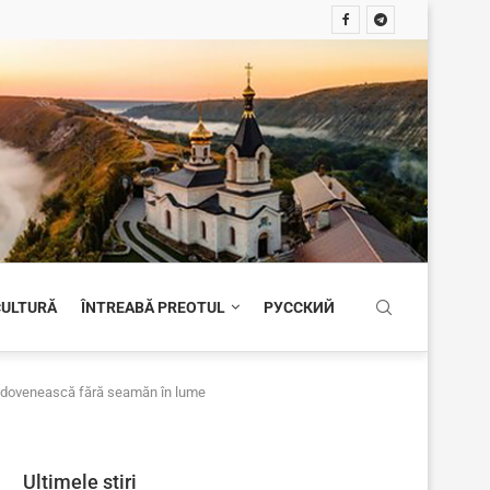
 CULTURĂ
ÎNTREABĂ PREOTUL
РУССКИЙ
 moldovenească fără seamăn în lume
Ultimele știri