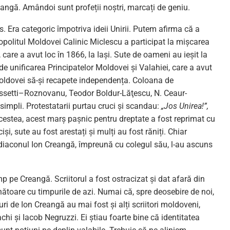
reangă. Amândoi sunt profeții noștri, marcați de geniu.
 Era categoric împotriva ideii Unirii. Putem afirma că a
politul Moldovei Calinic Miclescu a participat la mișcarea
 care a avut loc în 1866, la Iași. Sute de oameni au ieșit la
e unificarea Principatelor Moldovei și Valahiei, care a avut
 Moldovei să-și recapete independența. Coloana de
ossetti–Roznovanu, Teodor Boldur-Lăţescu, N. Ceaur-
 simpli. Protestatarii purtau cruci și scandau:
„Jos Unirea!”,
acestea, acest marș pașnic pentru dreptate a fost reprimat cu
și, sute au fost arestați și mulți au fost răniți. Chiar
r diaconul Ion Creangă, împreună cu colegul său, l-au ascuns
p pe Creangă. Scriitorul a fost ostracizat și dat afară din
oare cu timpurile de azi. Numai că, spre deosebire de noi,
i de Ion Creangă au mai fost și alți scriitori moldoveni,
chi și Iacob Negruzzi. Ei știau foarte bine că identitatea