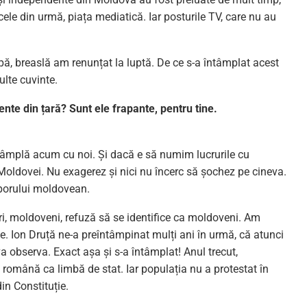
 cele din urmă, piața mediatică. Iar posturile TV, care nu au
ipă, breaslă am renunțat la luptă. De ce s-a întâmplat acest
ulte cuvinte.
ente din țară? Sunt ele frapante, pentru tine.
întâmplă acum cu noi. Și dacă e să numim lucrurile cu
 Moldovei. Nu exagerez și nici nu încerc să șochez pe cineva.
porului moldovean.
ri, moldoveni, refuză să se identifice ca moldoveni. Am
e. Ion Druță ne-a preîntâmpinat mulți ani în urmă, că atunci
a observa. Exact așa și s-a întâmplat! Anul trecut,
română ca limbă de stat. Iar populația nu a protestat în
in Constituție.