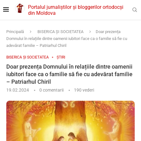
Portalul jurnaliștilor și bloggerilor ortodocși
din Moldova
Principală
BISERICA ȘI SOCIETATEA
Doar prezența
Domnului în relațiile dintre oamenii iubitori face ca o familie să fie cu
adevărat familie – Patriarhul Chiril
BISERICA ȘI SOCIETATEA
ȘTIRI
Doar prezența Domnului în relațiile dintre oamenii
iubitori face ca o familie să fie cu adevărat familie
– Patriarhul Chiril
19.02.2024
0 comentarii
190
vederi