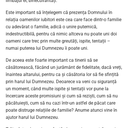
limbajul ei, binecuvântați.
Este important să înțelegem că prezența Domnului în
relația oamenilor iubitori este cea care face dintr-o familie
cu adevărat o familie, adică o unire puternică,
indestructibilă, pentru că nimic altceva nu poate uni doi
oameni care trec prin multe greutăți, ispite, tentații –
numai puterea lui Dumnezeu îi poate uni.
De aceea este foarte important ca tinerii să se
căsătorească, făcând un jurământ de fidelitate, dacă vreți,
înaintea altarului, pentru ca și căsătoria lor să fie sfințită
prin harul lui Dumnezeu. Deoarece va veni cu siguranță
un moment, când multe ispite și tentații vor pune la
încercare aceste promisiuni și cum să reziști, cum să nu
păcătuiești, cum să nu cazi într-un astfel de păcat care
poate distruge relațiile de familie? Anume atunci vine în
ajutor harul lui Dumnezeu.