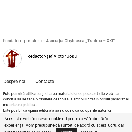
Fondatorul portalului –
Asociația Obștească „Tradiția – XXI”
Redactor-șef Victor Josu
Despre noi
Contacte
Este permisă utilizarea și citarea materialelor de pe acest site web, cu
condiția să se facă o trimitere deschisă la articolul citat în primul paragraf al
materialului publicat.
Este posibil ca opinia editorială să nu coincidă cu opiniile autorilor
publicațiilor.
Acest site web folosește cookie-uri pentru a vă îmbunătăți
experiența. Vom presupune că sunteți de acord cu acest lucru, dar
© 2022 – All Rights Reserved.
Traditia.md