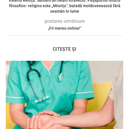
Valeriu Reniță: Suntem un neam străvechi. Pașaportul nostru
filosofico- religios este „Miorița”, baladă moldovenească fără
seamăn în lume
postarea următoare
„Fii mereu online!”
CITEȘTE ȘI