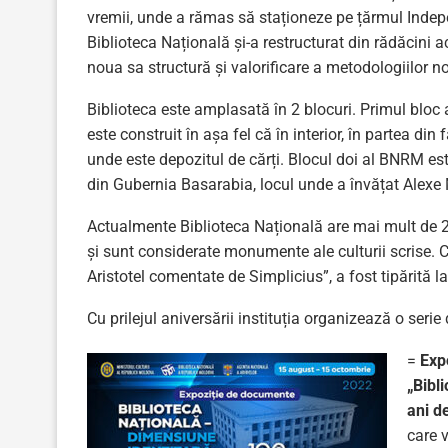
vremii, unde a rămas să staționeze pe țărmul Inde
Biblioteca Națională și-a restructurat din rădăcini ac
noua sa structură și valorificare a metodologiilor noi
Biblioteca este amplasată în 2 blocuri. Primul bloc
este construit în așa fel că în interior, în partea din f
unde este depozitul de cărți. Blocul doi al BNRM es
din Gubernia Basarabia, locul unde a învățat Alexe 
Actualmente Biblioteca Națională are mai mult de 2,
și sunt considerate monumente ale culturii scrise. C
Aristotel comentate de Simplicius”, a fost tipărită
Cu prilejul aniversării instituția organizează o serie
=
Exp
„Bibl
ani d
care v