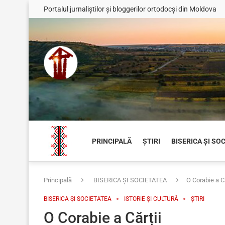
Portalul jurnaliștilor și bloggerilor ortodocși din Moldova
PRINCIPALĂ
ȘTIRI
BISERICA ȘI SO
Principală
BISERICA ȘI SOCIETATEA
O Corabie a Că
BISERICA ȘI SOCIETATEA
ISTORIE ȘI CULTURĂ
ȘTIRI
O Corabie a Cărții