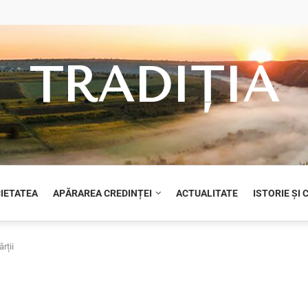
TRADIȚIA
CIETATEA
APĂRAREA CREDINȚEI
ACTUALITATE
ISTORIE ȘI
rții