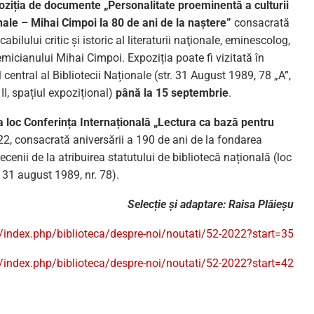
oziția de documente „Personalitate proeminentă a culturii
nale – Mihai Cimpoi la 80 de ani de la naștere”
consacrată
abilului critic şi istoric al literaturii naţionale, eminescolog,
micianului Mihai Cimpoi. Expoziția poate fi vizitată în
 central al Bibliotecii Naționale (str. 31 August 1989, 78 „A”,
 II, spațiul expozițional)
până la 15 septembrie
.
 loc Conferința Internațională „Lectura ca bază pentru
2022, consacrată aniversării a 190 de ani de la fondarea
ecenii de la atribuirea statutului de bibliotecă națională (loc
. 31 august 1989, nr. 78).
Selecție și adaptare: Raisa Plăieșu
/index.php/biblioteca/despre-noi/noutati/52-2022?start=35
/index.php/biblioteca/despre-noi/noutati/52-2022?start=42