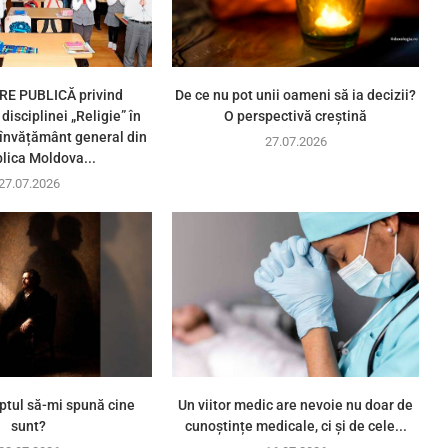
E PUBLICĂ privind
De ce nu pot unii oameni să ia decizii?
disciplinei „Religie” în
O perspectivă creștină
e învățământ general din
27.07.2026
lica Moldova...
27.07.2026
ptul să-mi spună cine
Un viitor medic are nevoie nu doar de
sunt?
cunoștințe medicale, ci și de cele...