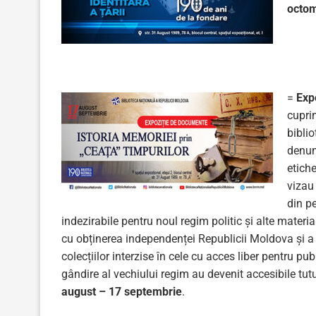
octom
=
Exp
cupri
biblio
denu
etiche
vizau
din p
indezirabile pentru noul regim politic și alte mater
cu obținerea independenței Republicii Moldova și a s
colecțiilor interzise în cele cu acces liber pentru pu
gândire al vechiului regim au devenit accesibile tutur
august – 17 septembrie
.