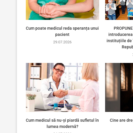
Cum poate medicul reda speranța unui
PROPUNER
pacient
introducerea 
instituțiile d
29.07.2026
Repub
Cum medicul să nu-și piardă sufletul în
Cine are dre
lumea modernă?