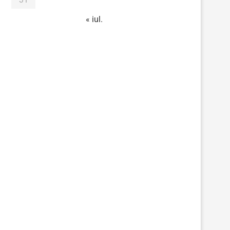
« iul.