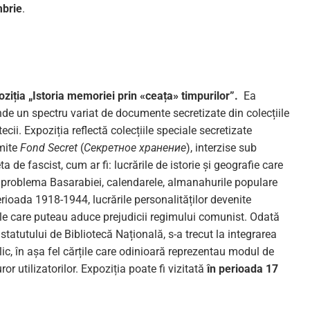
brie
.
oziția „Istoria memoriei prin
«
ceața
»
timpurilor”.
Ea
nde un spectru variat de documente secretizate din colecțiile
tecii. Expoziția reflectă colecțiile speciale secretizate
mite
Fond Secret
(
Секретное хранение
), interzise sub
ta de fascist, cum ar fi: lucrările de istorie și geografie care
 problema Basarabiei, calendarele, almanahurile populare
erioada 1918-1944, lucrările personalităților devenite
iale care puteau aduce prejudicii regimului comunist. Odată
tatutului de Bibliotecă Națională, s-a trecut la integrarea
blic, în așa fel cărțile care odinioară reprezentau modul de
or utilizatorilor. Expoziția poate fi vizitată
în perioada 17