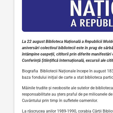
La 22 august Biblioteca Națională a Republicii Moldo
aniversări colectivul bibliotecii este în prag de sărb
întâmpine oaspeții, cititorii prin diferite manifestări
Conferință Științifică Internațională, excursii ale citito
Biografia Bibliotecii Naționale începe în august 18
baza fondului iniţial de carte a stat biblioteca par
Mâinile trudite și neobosite ale sutelor de biblioteca
responsabilitate au șters praful de pe milioanele de
Cuvântului prin timp în sufletele oamenilor.
La răscrucea anilor 1989-1990, corabia Cărții Biblio