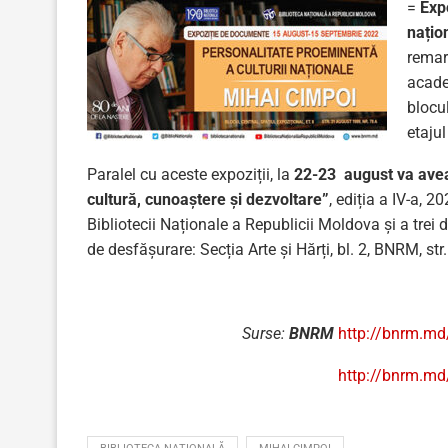
=
Exp
națio
remarc
acade
blocul
etajul
Paralel cu aceste expoziții, la
22-23 august va avea
cultură, cunoaștere și dezvoltare”
, ediția a IV-a, 
Bibliotecii Naționale a Republicii Moldova și a trei d
de desfășurare: Secția Arte și Hărți, bl. 2, BNRM, str
Surse:
BNRM
http://bnrm.md
http://bnrm.md