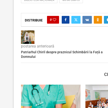
BIBLIOTECA NAȚIONALĂ
MIHAI CIMPOI
0
DISTRIBUIE
postarea anterioară
Patriarhul Chiril despre praznicul Schimbării la Față a
Domnului
C