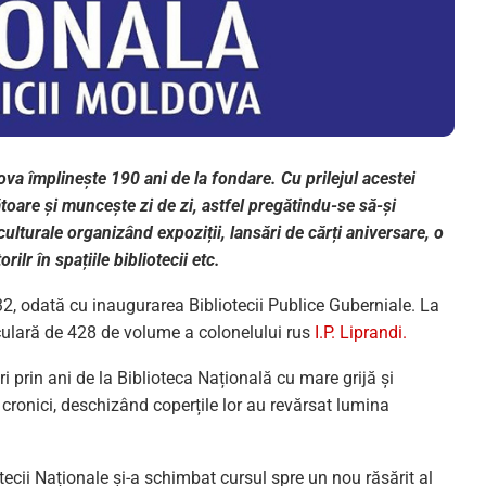
va împlinește 190 ani de la fondare. Cu prilejul acestei
ătoare și muncește zi de zi, astfel pregătindu-se să-și
 culturale organizând expoziții, lansări de cărți aniversare, o
rilr în spațiile bibliotecii etc.
32, odată cu inaugurarea Bibliotecii Publice Guberniale. La
ticulară de 428 de volume a colonelului rus
I.P. Liprandi.
ri prin ani de la Biblioteca Națională cu mare grijă și
 cronici, deschizând coperțile lor au revărsat lumina
tecii Naționale și-a schimbat cursul spre un nou răsărit al