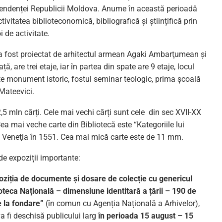
pendenței Republicii Moldova. Anume în această perioadă
tivitatea biblioteconomică, bibliografică și științifică prin
 de activitate.
 a fost proiectat de arhitectul armean Agaki Ambarţumean și
ață, are trei etaje, iar în partea din spate are 9 etaje, locul
te monument istoric, fostul seminar teologic, prima școală
Mateevici.
5 mln cărți. Cele mai vechi cărți sunt cele din sec XVII-XX
ea mai veche carte din Bibliotecă este “Kategoriile lui
 la Veneţia în 1551. Cea mai mică carte este de 11 mm.
 de expoziții importante:
oziția de documente și dosare de colecție cu genericul
ioteca Națională – dimensiune identitară a țării – 190 de
e la fondare”
(în comun cu Agenția Națională a Arhivelor),
a fi deschisă publicului larg
în perioada 15 august – 15