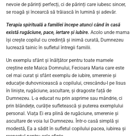
nevoie de părinți perfecți, ci de părinți care iubesc sincer,
se roagă și încearcă să trăiască în lumină și adevăr.
Terapia spirituală a familiei începe atunci când în casă
există rugăciune, pace, iertare și iubire.
Acolo unde mama
își crește copilul cu credință și inimă curată, Dumnezeu
lucrează tainic în sufletul întregii familii.
Un exemplu sfânt și înălțător pentru toate mamele
creștine este Maica Domnului, Fecioara Maria care este
cel mai curat și sfânt exemplu de iubire, smerenie și
educație duhovnicească a copilului, crescându-l pe Iisus
în liniște, rugăciune, ascultare, și dragoste față de
Dumnezeu. L-a educat nu prin asprime sau mândrie, ci
prin blândețe, curăție sufletească și puterea exemplului
personal. Viața Ei era plină de rugăciune, smerenie și
ascultare de voia lui Dumnezeu. Într-o casă simplă și
modestă, Ea a sădit în sufletul copilului pacea, iubirea și