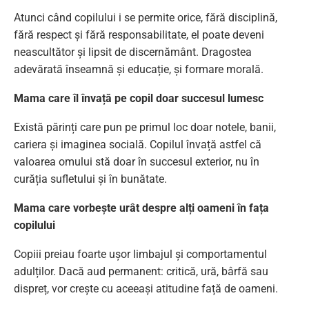
Atunci când copilului i se permite orice, fără disciplină,
fără respect și fără responsabilitate, el poate deveni
neascultător și lipsit de discernământ. Dragostea
adevărată înseamnă și educație, și formare morală.
Mama care îl învață pe copil doar succesul lumesc
Există părinți care pun pe primul loc doar notele, banii,
cariera și imaginea socială. Copilul învață astfel că
valoarea omului stă doar în succesul exterior, nu în
curăția sufletului și în bunătate.
Mama care vorbește urât despre alți oameni în fața
copilului
Copiii preiau foarte ușor limbajul și comportamentul
adulților. Dacă aud permanent: critică, ură, bârfă sau
dispreț, vor crește cu aceeași atitudine față de oameni.