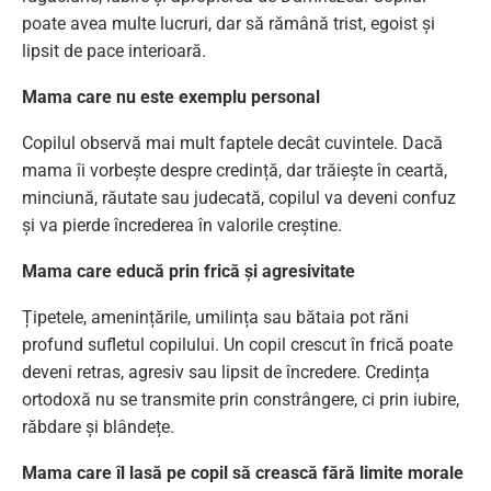
poate avea multe lucruri, dar să rămână trist, egoist și
lipsit de pace interioară.
Mama care nu este exemplu personal
Copilul observă mai mult faptele decât cuvintele. Dacă
mama îi vorbește despre credință, dar trăiește în ceartă,
minciună, răutate sau judecată, copilul va deveni confuz
și va pierde încrederea în valorile creștine.
Mama care educă prin frică și agresivitate
Țipetele, amenințările, umilința sau bătaia pot răni
profund sufletul copilului. Un copil crescut în frică poate
deveni retras, agresiv sau lipsit de încredere. Credința
ortodoxă nu se transmite prin constrângere, ci prin iubire,
răbdare și blândețe.
Mama care îl lasă pe copil să crească fără limite morale