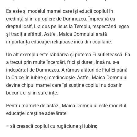
Ea este și modelul mamei care își educă copilul în
credință și în apropiere de Dumnezeu. Împreună cu
dreptul Iosif, L-a dus pe Iisus la Templu, respectând legea
și tradiția sfântă. Astfel, Maica Domnului arată
importanța educației religioase încă din copilărie.
Un alt exemplu este răbdarea și puterea Ei sufletească. Ea
a trecut prin multe încercări, frici și dureri, însă nu s-a
îndepărtat de Dumnezeu. A rămas alături de Fiul Ei până
la Cruce, în iubire și credincioșie. Astfel, Maica Domnului
devine chipul mamei care își susține copilul nu doar în
bucurii, ci și în suferințe.
Pentru mamele de astăzi, Maica Domnului este modelul
educației creștine adevărate:
= să crească copilul cu rugăciune și iubire;