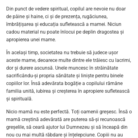
Din punct de vedere spiritual, copilul are nevoie nu doar
de pâine și haine, ci și de prezența, rugăciunea,
îmbrățișarea și educația sufletească a mamei. Niciun
cadou material nu poate înlocui pe deplin dragostea și
apropierea unei mame.
În același timp, societatea nu trebuie să judece ușor
aceste mame, deoarece multe dintre ele trăiesc cu lacrimi,
dor și durere ascunsă. Unele muncesc în străinătate
sacrificându-și propria sănătate și liniște pentru binele
copiilor lor. Însă adevărata bogăție a copilului rămâne
familia unită, iubirea și creșterea în apropiere sufletească
și spirituală.
Nicio mamă nu este perfectă. Toți oamenii greșesc. Însă o
mamă creștină adevărată are puterea să-și recunoască
greșelile, să ceară ajutor lui Dumnezeu și să înceapă din
nou cu mai multă răbdare și înțelepciune. Copiii nu au