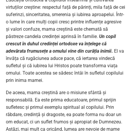
virtuților creștine: respectul față de părinți, mila față de cei
suferinzi, sinceritatea, smerenia și iubirea aproapelui. Într-
o lume în care mulți copii cresc printre influențe agresive
și valori confuze, mama creștină este chemată să
păstreze candela credinței aprinsă în familie.
Un copil
crescut în duhul credinței ortodoxe va înțelege că
adevărata frumusețe a omului vine din curăția inimii
.
El va
învăța că rugăciunea aduce pace, că iertarea vindecă
sufletul și că iubirea lui Hristos poate transforma viața
omului. Toate acestea se sădesc întâi în sufletul copilului
prin inima mamei.
De aceea, mama creștină are o misiune sfântă și
responsabilă. Ea este prima educatoare, primul sprijin
sufletesc și primul exemplu spiritual al copilului. Prin
răbdare, credință și dragoste, ea poate forma nu doar un
om educat, ci un suflet frumos și apropiat de Dumnezeu.
Astăzi, mai mult ca oricând, lumea are nevoie de mame