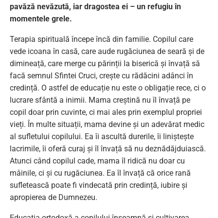
pavăză nevăzută, iar dragostea ei – un refugiu în
momentele grele.
Terapia spirituală începe încă din familie. Copilul care
vede icoana în casă, care aude rugăciunea de seară și de
dimineață, care merge cu părinții la biserică și învață să
facă semnul Sfintei Cruci, crește cu rădăcini adânci în
credință. O astfel de educație nu este o obligație rece, ci o
lucrare sfântă a inimii. Mama creștină nu îl învață pe
copil doar prin cuvinte, ci mai ales prin exemplul propriei
vieți. În multe situații, mama devine și un adevărat medic
al sufletului copilului. Ea îi ascultă durerile, îi liniștește
lacrimile, îi oferă curaj și îl învață să nu deznădăjduiască.
Atunci când copilul cade, mama îl ridică nu doar cu
mâinile, ci și cu rugăciunea. Ea îl învață că orice rană
sufletească poate fi vindecată prin credință, iubire și
apropierea de Dumnezeu.
Educația ortodoxă a copilului înseamnă și cultivarea