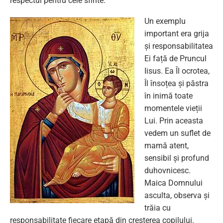
respectul pentru cele sfinte.
Un exemplu
important era grija
și responsabilitatea
Ei față de Pruncul
Iisus. Ea Îl ocrotea,
Îl însoțea și păstra
în inimă toate
momentele vieții
Lui. Prin aceasta
vedem un suflet de
mamă atent,
sensibil și profund
duhovnicesc.
Maica Domnului
asculta, observa și
trăia cu
responsabilitate fiecare etapă din creșterea copilului.