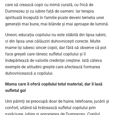
care să crească copii cu inimă curată, cu frică de
Dumnezeu și cu iubire față de oameni. Iar terapia
spirituală începută în familie poate deveni temelia unei
generații mai bune, mai blânde și mai aproape de lumină.
Uneori, educația copilului nu este slăbită din lipsa iubirii,
ci din lipsa unei călăuziri duhovnicești corecte. Multe
mame își iubesc sincer copiii, dar fără să observe că pot
face greșeli care rănesc sufletul copilului și îl
îndepărtează de valorile credinței creștine. Iată câteva
exemple de atitudini greșite care afectează formarea
duhovnicească a copilului.
Mama care îi oferă copilului totul material, dar îi lasă
sufletul gol
Unii părinți se preocupă doar de haine, telefoane, jucării și
confort, uitând să hrănească sufletul copilului prin
rugăciune, iubire și apropierea de Dumnezeu. Copilul