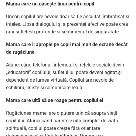
Mama care nu găsește timp pentru copil
Uneori copilul are nevoie doar să fie ascultat, îmbrățișat și
înțeles. Lipsa dialogului și a prezenței afective poate crea
răni sufletești profunde și sentimentul de singurătate.
Mama care îl apropie pe copil mai mult de ecrane decât
de rugăciune
Atunci când telefonul, internetul și rețelele sociale devin
„educatorii” copilului, sufletul lui poate deveni agitat și
dependent de lumea virtuală. Copilul are nevoie de
echilibru, liniște și comunicare reală.
Mama care uită să se roage pentru copilul ei
Rugăciunea mamei are o putere tainică asupra vieții
copilului. Atunci când părintele uită complet de viața
spirituală, copilul poate crește fără orientare
duhovnicească și fără legătură cu Dumnezeu.