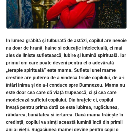
În lumea grăbită și tulburată de astăzi, copilul are nevoie
nu doar de hrană, haine și educație intelectuală, ci mai
ales de liniște sufletească, iubire și lumină spirituală. Iar
primul om care poate deveni pentru el o adevărată
„terapie spirituală” este mama. Sufletul unei mame
creștine are puterea de a vindeca fricile copilului, de a-i
întări inima și de a-l conduce spre Dumnezeu. Mama nu
este doar cea care dă viață trupească, ci și cea care
modelează sufletul copilului. Din brațele ei, copilul
învață pentru prima dată ce este iubirea, rugăciunea,
răbdarea, bunătatea și iertarea. Dacă mama trăiește în
credință, copilul va simți această lumină încă din primii
ani ai vieții. Rugăciunea mamei devine pentru copil o