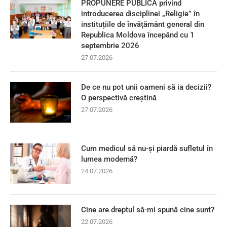
PROPUNERE PUBLICĂ privind
introducerea disciplinei „Religie” în
instituțiile de învățământ general din
Republica Moldova începând cu 1
septembrie 2026
27.07.2026
De ce nu pot unii oameni să ia decizii?
O perspectivă creștină
27.07.2026
Cum medicul să nu-și piardă sufletul în
lumea modernă?
24.07.2026
Cine are dreptul să-mi spună cine sunt?
22.07.2026