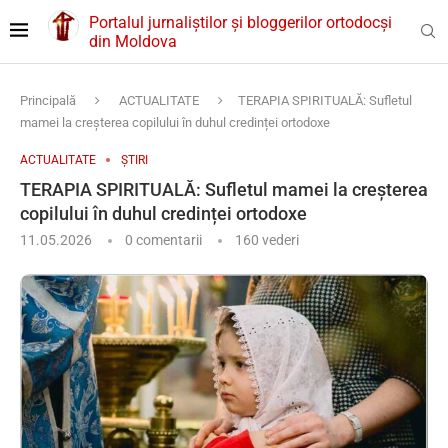
Portalul jurnaliștilor și bloggerilor ortodocși
din Moldova
Principală
ACTUALITATE
TERAPIA SPIRITUALĂ: Sufletul
mamei la creșterea copilului în duhul credinței ortodoxe
ACTUALITATE
ȘTIRI
TERAPIA SPIRITUALĂ: Sufletul mamei la creșterea
copilului în duhul credinței ortodoxe
11.05.2026
0 comentarii
160
vederi