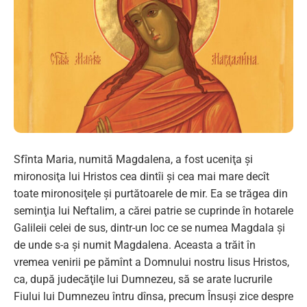
Sfînta Maria, numită Magdalena, a fost uceniţa şi
mironosiţa lui Hristos cea dintîi şi cea mai mare decît
toate mironosiţele şi purtătoarele de mir. Ea se trăgea din
seminţia lui Neftalim, a cărei patrie se cuprinde în hotarele
Galileii celei de sus, dintr-un loc ce se numea Magdala şi
de unde s-a şi numit Magdalena. Aceasta a trăit în
vremea venirii pe pămînt a Domnului nostru Iisus Hristos,
ca, după judecăţile lui Dumnezeu, să se arate lucrurile
Fiului lui Dumnezeu întru dînsa, precum Însuşi zice despre