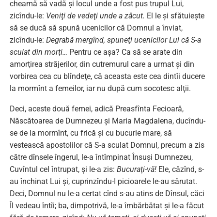
cheamă să vadă şi locul unde a fost pus trupul Lui,
zicîndu-le:
Veniţi de vedeţi unde a zăcut.
El le şi sfătuieşte
să se ducă să spună ucenicilor că Domnul a înviat,
zicîndu-le:
Degrabă mergînd, spuneţi ucenicilor Lui că S-a
sculat din morţi…
Pentru ce aşa? Ca să se arate din
amorţirea străjerilor, din cutremurul care a urmat şi din
vorbirea cea cu blîndeţe, că aceasta este cea dintîi ducere
la mormînt a femeilor, iar nu după cum socotesc alţii.
Deci, aceste două femei, adică Preasfînta Fecioară,
Născătoarea de Dumnezeu şi Maria Magdalena, ducîndu-
se de la mormînt, cu frică şi cu bucurie mare, să
vestească apostolilor că S-a sculat Domnul, precum a zis
către dînsele îngerul, le-a întîmpinat Însuşi Dumnezeu,
Cuvîntul cel întrupat, şi le-a zis:
Bucuraţi-vă!
Ele, căzînd, s-
au închinat Lui şi, cuprinzîndu-I picioarele le-au sărutat.
Deci, Domnul nu le-a certat cînd s-au atins de Dînsul, căci
Îl vedeau întîi; ba, dimpotrivă, le-a îmbărbătat şi le-a făcut