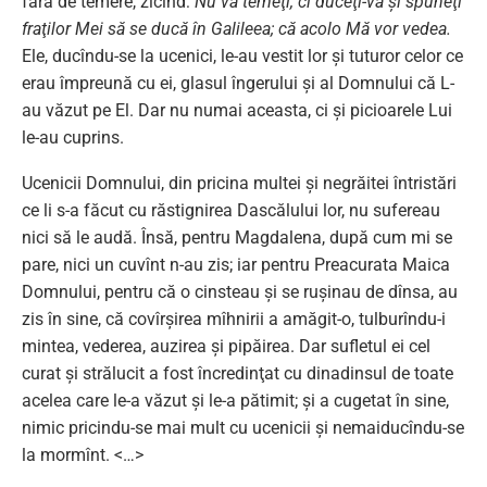
fără de temere, zicînd:
Nu vă temeţi, ci duceţi-vă şi spuneţi
fraţilor Mei să se ducă în Galileea; că acolo Mă vor vedea.
Ele, ducîndu-se la ucenici, le-au vestit lor şi tuturor celor ce
erau împreună cu ei, glasul îngerului şi al Domnului că L-
au văzut pe El. Dar nu numai aceasta, ci şi picioarele Lui
le-au cuprins.
Ucenicii Domnului, din pricina multei şi negrăitei întristări
ce li s-a făcut cu răstignirea Dascălului lor, nu sufereau
nici să le audă. Însă, pentru Magdalena, după cum mi se
pare, nici un cuvînt n-au zis; iar pentru Preacurata Maica
Domnului, pentru că o cinsteau şi se ruşinau de dînsa, au
zis în sine, că covîrşirea mîhnirii a amăgit-o, tulburîndu-i
mintea, vederea, auzirea şi pipăirea. Dar sufletul ei cel
curat şi strălucit a fost încredinţat cu dinadinsul de toate
acelea care le-a văzut şi le-a pătimit; şi a cugetat în sine,
nimic pricindu-se mai mult cu ucenicii şi nemaiducîndu-se
la mormînt. <…>