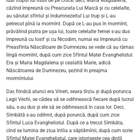
luat trupul lui Iisus de pe cruce; deci, Maria Magdalena,
căzînd împreună cu Preacurata Lui Maică şi cu celelalte,
au sărutat sfîntul şi îndumnezeitul Lui trup şi L-au
petrecut pînă la mormînt. După ce L-au pus în mormînt,
prăvălind piatra pe uşa lui, toate celelalte femei s-au dus
împreună cu Iosif şi cu Nicodim, numai ea împreună cu
Preasfînta Născătoare de Dumnezeu se vede că au rămas
lîngă mormînt, după cum zice Sfîntul Matei Evanghelistul:
Era şi Maria Magdalena şi cealaltă Marie, adică
Născătoarea de Dumnezeu, şezînd în preajma
mormîntului.
Dar, fiindcă atunci era Vineri, seara tîrziu şi după porunca
Legii Vechi, se cădea să se odihnească fiecare după lucrul
său, s-au dus şi ele să se odihnească în casa lor. Deci,
Sîmbătă s-au odihnit, după poruncă, după cum zice
Sfîntul Luca Evanghelistul. După ce a trecut Sîmbăta,
cînd se lumina de ziua întîia a săptămînii, după cum scrie
Sfîntul Matei Evanghelistul, care istoriseşte cea dintîi