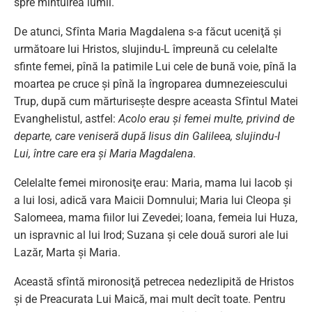
spre mîntuirea lumii.
De atunci, Sfînta Maria Magdalena s-a făcut uceniţă şi
următoare lui Hristos, slujindu-L împreună cu celelalte
sfinte femei, pînă la patimile Lui cele de bună voie, pînă la
moartea pe cruce şi pînă la îngroparea dumnezeiescului
Trup, după cum mărturiseşte despre aceasta Sfîntul Matei
Evanghelistul, astfel:
Acolo erau şi femei multe, privind de
departe, care veniseră după Iisus din Galileea, slujindu-I
Lui, între care era şi Maria Magdalena
.
Celelalte femei mironosiţe erau: Maria, mama lui Iacob şi
a lui Iosi, adică vara Maicii Domnului; Maria lui Cleopa şi
Salomeea, mama fiilor lui Zevedei; Ioana, femeia lui Huza,
un ispravnic al lui Irod; Suzana şi cele două surori ale lui
Lazăr, Marta şi Maria.
Această sfîntă mironosiţă petrecea nedezlipită de Hristos
şi de Preacurata Lui Maică, mai mult decît toate. Pentru