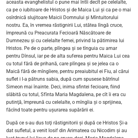
aceasta evanghelistul o pune mai întîi decît pe celelalte,
ca pe o iubitoare de Hristos şi de Maica Lui şi ca pe o mai
osîrdnică slujitoare Maicii Domnului şi Mîntuitorului
nostru. Ea, în vremea răstignirii Lui, stătea lîngă cruce,
împreună cu Preacurata Fecioară Născătoare de
Dumnezeu şi cu celelalte femei, privind la pătimirea lui
Hristos. Pe de o parte, plîngea şi se tînguia cu amar
pentru Dînsul, iar pe de alta suferea pentru Maica Lui cea
cu totul fără de prihană, care plîngea şi se jelea ca o
Maică fără de mîngîiere, pentru preaiubitul ei Fiu, al cărui
suflet i l-a pătruns sabia, după cum spusese bătrînul
Simeon mai înainte. Deci, inima sfintei fecioare, fiind
slăbită cu totul, Sfînta Maria Magdalena, pe cît îi era cu
putinţă, împreună cu celelalte, o mîngîia şi o sprijinea,
făcînd toate pentru uşurarea supărării ei.
După ce s-au dus toţi răstignitorii şi după ce Hristos Şi-a
dat sufletul, a venit Iosif din Arimateea cu Nicodim şi au