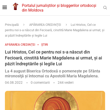
Portalul jurnaliștilor și bloggerilor ortodocși
din Moldova
Principală
APĂRAREA CREDINȚEI
Lui Hristos, Cel ce
pentru noi s-a născut din Fecioară, cinstită Marie Magdalena ai urmat, şi
ai păzit îndreptările şi legile Lui
APĂRAREA CREDINȚEI
ȘTIRI
Lui Hristos, Cel ce pentru noi s-a născut din
Fecioară, cinstită Marie Magdalena ai urmat, şi ai
păzit îndreptările şi legile Lui
La 4 august Biserica Ortodoxă o pomenește pe Sfânta
mironosiţă şi întocmai cu Apostolii Maria Magdalena.
04.08.2022
0 comentarii
244
vederi