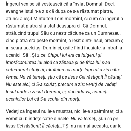
Îngerul venise să vestească că a înviat Domnul! Deci,
evanghelistul n-a zis că după ce s-a răsturnat piatra,
atunci a ieşit Mîntuitorul din mormînt, ci cum că îngerul a
răsturnat piatra şi a stat deasupra ei. Că Domnul,
strălucind trupul Său cu nestricăciune ca un Dumnezeu,
cînd piatra era peste mormînt, a ieşit dintr-însul, precum şi
în seara aceleiaşi Duminici, uşile fiind încuiate, a intrat la
ucenicii Săi. Şi zice:
Chipul lui era ca fulgerul şi
îmbrăcămintea lui albă ca zăpada şi de frica lui s-au
cutremurat străjerii, rămînînd ca morţi. Îngerul a zis către
femei: Nu vă temeţi, ştiu că pe Iisus Cel răstignit Îl căutaţi
Nu este aici, ci S-a sculat, precum a zis; veniţi de vedeţi
locul unde a zăcut Domnul; şi, ducîndu-vă, spuneţi
ucenicilor Lui că S-a sculat din morţi.
Vedeţi că îngerul nu le-a mustrat, nici le-a spăimîntat, ci a
vorbit cu blîndeţe către dînsele:
Nu vă temeţi, ştiu că pe
Iisus Cel răstignit Îl căutaţi…?
Şi nu numai aceasta, dar le