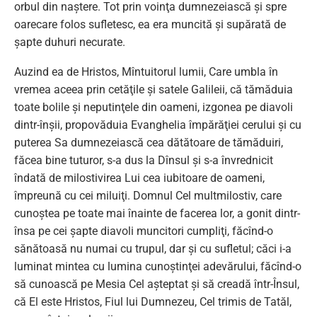
orbul din naştere. Tot prin voinţa dumnezeiască şi spre
oarecare folos sufletesc, ea era muncită şi supărată de
şapte duhuri necurate.
Auzind ea de Hristos, Mîntuitorul lumii, Care umbla în
vremea aceea prin cetăţile şi satele Galileii, că tămăduia
toate bolile şi neputinţele din oameni, izgonea pe diavoli
dintr-înşii, propovăduia Evanghelia împărăţiei cerului şi cu
puterea Sa dumnezeiască cea dătătoare de tămăduiri,
făcea bine tuturor, s-a dus la Dînsul şi s-a învrednicit
îndată de milostivirea Lui cea iubitoare de oameni,
împreună cu cei miluiţi. Domnul Cel multmilostiv, care
cunoştea pe toate mai înainte de facerea lor, a gonit dintr-
însa pe cei şapte diavoli muncitori cumpliţi, făcînd-o
sănătoasă nu numai cu trupul, dar şi cu sufletul; căci i-a
luminat mintea cu lumina cunoştinţei adevărului, făcînd-o
să cunoască pe Mesia Cel aşteptat şi să creadă într-Însul,
că El este Hristos, Fiul lui Dumnezeu, Cel trimis de Tatăl,