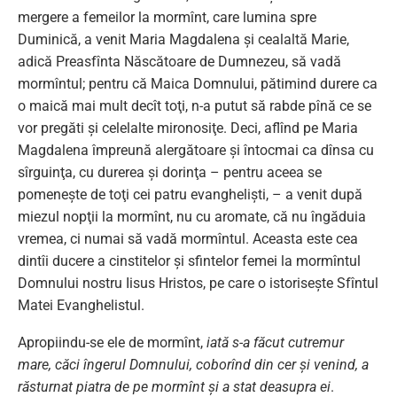
mergere a femeilor la mormînt, care lumina spre
Duminică, a venit Maria Magdalena şi cealaltă Marie,
adică Preasfînta Născătoare de Dumnezeu, să vadă
mormîntul; pentru că Maica Domnului, pătimind durere ca
o maică mai mult decît toţi, n-a putut să rabde pînă ce se
vor pregăti şi celelalte mironosiţe. Deci, aflînd pe Maria
Magdalena împreună alergătoare şi întocmai ca dînsa cu
sîrguinţa, cu durerea şi dorinţa – pentru aceea se
pomeneşte de toţi cei patru evanghelişti, – a venit după
miezul nopţii la mormînt, nu cu aromate, că nu îngăduia
vremea, ci numai să vadă mormîntul. Aceasta este cea
dintîi ducere a cinstitelor şi sfintelor femei la mormîntul
Domnului nostru Iisus Hristos, pe care o istoriseşte Sfîntul
Matei Evanghelistul.
Apropiindu-se ele de mormînt,
iată s-a făcut cutremur
mare, căci îngerul Domnului, coborînd din cer şi venind, a
răsturnat piatra de pe mormînt şi a stat deasupra ei
.