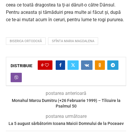
ceea ce toată dragostea ta ţi-ai dăruit-o către Dânsul.
Pentru aceasta şi tămăduiri prea multe ai făcut şi, după
ce te-ai mutat acum în ceruri, pentru lume te rogi pururea.
BISERICA ORTODOXĂ
SFÎNTA MARIA MAGDALENA
0
DISTRIBUIE
postarea anterioară
Monahul Marcu Dumitru (+26 Februarie 1999) – Tîlcuire la
Psalmul 50
postarea următoare
La 5 august sărbătorim Icoana Maicii Domnului de la Poceaev