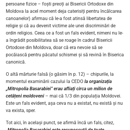
persoane fizice – foști preoți ai Bisericii Ortodoxe din
Moldova la acel moment deja caterisiți pentru încălcarea
canoanelor) afirmau că le-a fost atinsă libertatea de
religie și că au devenit victime ale unei discriminări de
ordin religios. Ceea ce a fost un fals evident, nimeni nu le-
a îngrădit posibilitatea să se roage în cadrul Bisericii
Ortodoxe din Moldova, doar că era nevoie să se
pocăiască pentru păcatul schismei și să revină în Biserica
canonică.
O altă mărturie falsă (o găsim în p. 12) – chipurile, la
momentul examinării cazului la CEDO
la organizația
„Mitropolia Basarabiei” erau afliați circa un milion de
cetățeni moldoveni
– mai că 1/3 din populația Moldovei.
Este un fals evident, așa ceva nu a existat, nu există și nu
va exista, sper.
Tot aici, în același punct, se afirmă încă un fals, citez,
„Mitropolia Basarabiei este recunoscută de toate