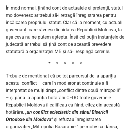
În mod normal, ținând cont de actualele ei pretenții, statul
moldovenesc ar trebui să-i retragă înregistrarea pentru
încălcarea propriului statut. Clar că la moment, cu actualii
guvernanți care râvnesc lichidarea Republicii Moldova, la
așa ceva nu ne putem aștepta. Însă cel puțin instanțele de
judecată ar trebui să țină cont de această prevedere
statutară a organizației MB și să-i respingă cererile.
* * * * *
Trebuie de menționat că pe tot parcursul de la apariția
acestui conflict – care în mod eronat continuie a fi
interpretat de mulți drept „conflict dintre două mitropolii”
– și până la apariția hotărârii CEDO toate guvernele
Republicii Moldova îl calificau ca fiind, citez din această
hotărâre,
„un conflict ecleziastic din sânul Bisericii
Ortodoxe din Moldova”
și refuzau înregistrarea
organizației „Mitropolia Basarabiei” pe motiv că dânsa,