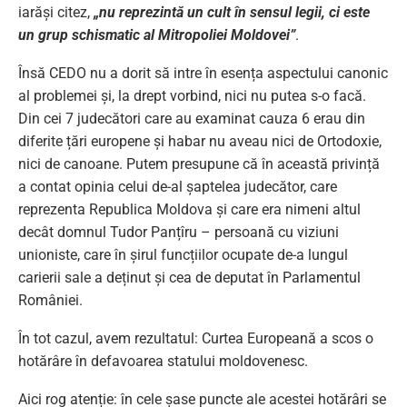
iarăși citez,
„nu reprezintă un cult în sensul legii, ci este
un grup schismatic al Mitropoliei Moldovei”
.
Însă CEDO nu a dorit să intre în esența aspectului canonic
al problemei și, la drept vorbind, nici nu putea s-o facă.
Din cei 7 judecători care au examinat cauza 6 erau din
diferite țări europene și habar nu aveau nici de Ortodoxie,
nici de canoane. Putem presupune că în această privință
a contat opinia celui de-al șaptelea judecător, care
reprezenta Republica Moldova și care era nimeni altul
decât domnul Tudor Panțîru – persoană cu viziuni
unioniste, care în șirul funcțiilor ocupate de-a lungul
carierii sale a deținut și cea de deputat în Parlamentul
României.
În tot cazul, avem rezultatul: Curtea Europeană a scos o
hotărâre în defavoarea statului moldovenesc.
Aici rog atenție: în cele șase puncte ale acestei hotărâri se