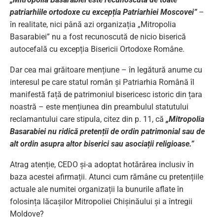
patriarhiile ortodoxe cu excepția Patriarhiei Moscovei”
–
în realitate, nici până azi organizația „Mitropolia
Basarabiei” nu a fost recunoscută de nicio biserică
autocefală cu excepția Bisericii Ortodoxe Române.
Dar cea mai grăitoare mențiune – în legătură anume cu
interesul pe care statul român și Patriarhia Română îl
manifestă față de patrimoniul bisericesc istoric din țara
noastră – este mențiunea din preambulul statutului
reclamantului care stipula, citez din p. 11, că
„Mitropolia
Basarabiei nu ridică pretenții de ordin patrimonial sau de
alt ordin asupra altor biserici sau asociații religioase.”
Atrag atenție, CEDO și-a adoptat hotărârea inclusiv în
baza acestei afirmații. Atunci cum rămâne cu pretențiile
actuale ale numitei organizații la bunurile aflate în
folosința lăcașilor Mitropoliei Chișinăului și a întregii
Moldove?