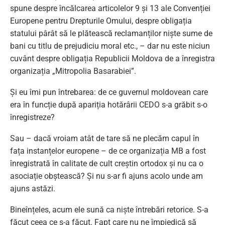
spune despre încălcarea articolelor 9 și 13 ale Convenției
Europene pentru Drepturile Omului, despre obligația
statului pârât să le plătească reclamanților niște sume de
bani cu titlu de prejudiciu moral etc., – dar nu este niciun
cuvânt despre obligația Republicii Moldova de a înregistra
organizația „Mitropolia Basarabiei”.
Și eu îmi pun întrebarea: de ce guvernul moldovean care
era în funcție după apariția hotărârii CEDO s-a grăbit s-o
înregistreze?
Sau – dacă vroiam atât de tare să ne plecăm capul în
fața instanțelor europene – de ce organizația MB a fost
înregistrată în calitate de cult creștin ortodox și nu ca o
asociație obștească? Și nu s-ar fi ajuns acolo unde am
ajuns astăzi.
Bineînțeles, acum ele sună ca niște întrebări retorice. S-a
făcut ceea ce s-a făcut. Fapt care nu ne împiedică să