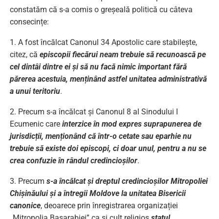
constatăm că s-a comis o greșeală politică cu câteva
consecințe:
1. A fost încălcat Canonul 34 Apostolic care stabilește,
citez, că
episcopii fiecărui neam trebuie să recunoască pe
cel dintâi dintre ei și să nu facă nimic important fără
părerea acestuia, menținând astfel unitatea administrativă
a unui teritoriu
.
2. Precum s-a încălcat și Canonul 8 al Sinodului I
Ecumenic care
interzice în mod expres suprapunerea de
jurisdicții, menționând că într-o cetate sau eparhie nu
trebuie să existe doi episcopi, ci doar unul, pentru a nu se
crea confuzie în rândul credincioșilor
.
3. Precum
s-a încălcat și dreptul credincioșilor Mitropoliei
Chișinăului și a întregii Moldove la unitatea Bisericii
canonice
, deoarece prin înregistrarea organizației
„Mitropolia Basarabiei” ca și cult religios
statul