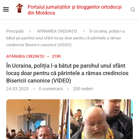
Portalul jurnaliștilor și bloggerilor ortodocși
din Moldova
Principală
APĂRAREA CREDINȚEI
În Ucraina, poliția l-a
bătut pe parohul unul sfânt locaș doar pentru că părintele a rămas
credincios Bisericii canonice (VIDEO)
APĂRAREA CREDINȚEI
ȘTIRI
În Ucraina, poliția l-a bătut pe parohul unul sfânt
locaș doar pentru că părintele a rămas credincios
Bisericii canonice (VIDEO)
24.03.2023
0 comentarii
200
vederi