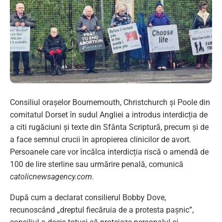
Consiliul orașelor Bournemouth, Christchurch și Poole din
comitatul Dorset în sudul Angliei a introdus interdicția de
a citi rugăciuni și texte din Sfânta Scriptură, precum și de
a face semnul crucii în apropierea clinicilor de avort.
Persoanele care vor încălca interdicția riscă o amendă de
100 de lire sterline sau urmărire penală, comunică
catolicnewsagency.com.
După cum a declarat consilierul Bobby Dove,
recunoscând „dreptul fiecăruia de a protesta pașnic”,