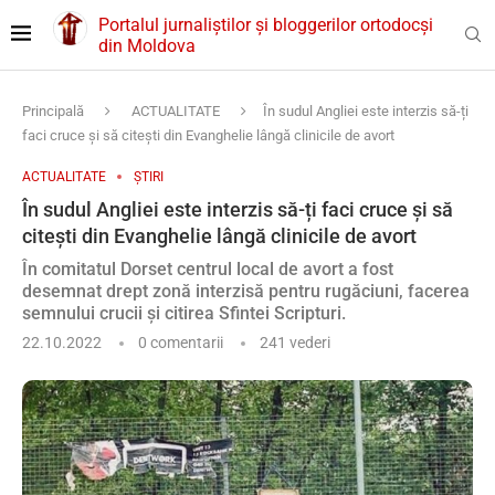
Portalul jurnaliștilor și bloggerilor ortodocși
din Moldova
Principală
ACTUALITATE
În sudul Angliei este interzis să-ți
faci cruce și să citești din Evanghelie lângă clinicile de avort
ACTUALITATE
ȘTIRI
În sudul Angliei este interzis să-ți faci cruce și să
citești din Evanghelie lângă clinicile de avort
În comitatul Dorset centrul local de avort a fost
desemnat drept zonă interzisă pentru rugăciuni, facerea
semnului crucii și citirea Sfintei Scripturi.
22.10.2022
0 comentarii
241
vederi