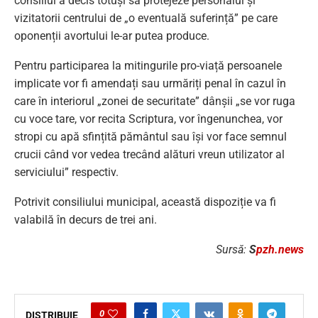
consiliul a decis totuși să protejeze personalul și
vizitatorii centrului de „o eventuală suferință” pe care
oponenții avortului le-ar putea produce.
Pentru participarea la mitingurile pro-viață persoanele
implicate vor fi amendați sau urmăriți penal în cazul în
care în interiorul „zonei de securitate” dânșii „se vor ruga
cu voce tare, vor recita Scriptura, vor îngenunchea, vor
stropi cu apă sfințită pământul sau își vor face semnul
crucii când vor vedea trecând alături vreun utilizator al
serviciului” respectiv.
Potrivit consiliului municipal, această dispoziție va fi
valabilă în decurs de trei ani.
Sursă:
S
pzh.news
0
DISTRIBUIE