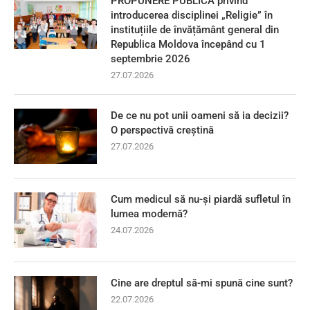
PROPUNERE PUBLICĂ privind
introducerea disciplinei „Religie” în
instituțiile de învățământ general din
Republica Moldova începând cu 1
septembrie 2026
27.07.2026
De ce nu pot unii oameni să ia decizii?
O perspectivă creștină
27.07.2026
Cum medicul să nu-și piardă sufletul în
lumea modernă?
24.07.2026
Cine are dreptul să-mi spună cine sunt?
22.07.2026