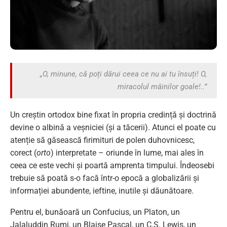
„O, minune, că poți dărui ceea ce nu ai tu însuți! O,
miracolul mâinilor goale!..”
Un creștin ortodox bine fixat în propria credință și doctrină
devine o albină a veșniciei (și a tăcerii). Atunci el poate cu
atenție să găsească firimituri de polen duhovnicesc,
corect (
orto
) interpretate – oriunde în lume, mai ales în
ceea ce este vechi și poartă amprenta timpului. Îndeosebi
trebuie să poată s-o facă într-o epocă a globalizării și
informației abundente, ieftine, inutile și dăunătoare.
Pentru el, bunăoară un Confucius, un Platon, un
Jalaluddin Rumi, un Blaise Pascal, un C.S. Lewis, un