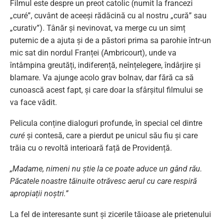
Filmul este despre un preot catolic (numit la francezi
„curé”, cuvânt de aceeși rădăcină cu al nostru „cură” sau
„curativ”). Tânăr și nevinovat, va merge cu un simț
puternic de a ajuta și de a păstori prima sa parohie într-un
mic sat din nordul Franței (Ambricourt), unde va
întâmpina greutăți, indiferență, neînțelegere, îndârjire și
blamare. Va ajunge acolo grav bolnav, dar fără ca să
cunoască acest fapt, și care doar la sfârșitul filmului se
va face vădit.
Pelicula conține dialoguri profunde, în special cel dintre
curé
și contesă, care a pierdut pe unicul său fiu și care
trăia cu o revoltă interioară față de Providență.
„Madame, nimeni nu știe la ce poate aduce un gând rău.
Păcatele noastre tăinuite otrăvesc aerul cu care respiră
apropiații noștri.”
La fel de interesante sunt și zicerile tăioase ale prietenului