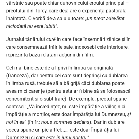
vârstnic sau poate chiar duhovnicului eroului principal –
preotului din Torcy, care deja are o experiență pastorală
înaintată. O vorbă de-a sa uluitoare:
„un preot adevărat
niciodată nu este iubit!”
.
Jurnalul tânărului
curé
în care face însemnări zilnice și în
care consemnează trăirile sale, îndeosebi cele interioare,
reprezintă baza relatării acțiunii din film.
Cel mai bine este de a-l privi în limba sa originală
(franceză), dar pentru cei care sunt deprinși cu dublarea
în limba rusă, trebuie să aibă grijă căci dublarea poate
avea mici carențe (pentru asta ar fi bine să se folosească
concomitent și o subtitrare). De exemplu, preotul spune
contesei: „Vă încredințez, nu este împărăție a viilor, nici
împărăție a morților, este doar Împărăția lui Dumnezeu,
și
noi în ea
” (în fr.:
nous sommes dedans
). Dar în dublare
vocea spune un pic altfel: „… este doar Împărăția lui
Dumnezeu și
care este în jurul nostru
.”