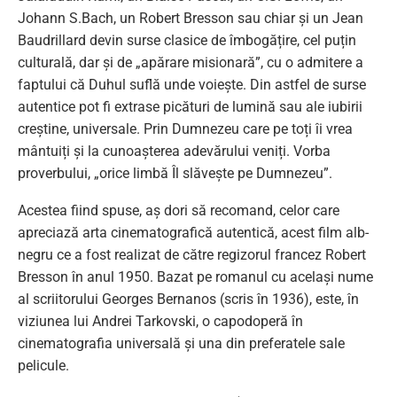
Johann S.Bach, un Robert Bresson sau chiar și un Jean
Baudrillard devin surse clasice de îmbogățire, cel puțin
culturală, dar și de „apărare misionară”, cu o admitere a
faptului că Duhul suflă unde voiește. Din astfel de surse
autentice pot fi extrase picături de lumină sau ale iubirii
creștine, universale. Prin Dumnezeu care pe toți îi vrea
mântuiți și la cunoașterea adevărului veniți. Vorba
proverbului, „orice limbă Îl slăvește pe Dumnezeu”.
Acestea fiind spuse, aș dori să recomand, celor care
apreciază arta cinematografică autentică, acest film alb-
negru ce a fost realizat de către regizorul francez Robert
Bresson în anul 1950. Bazat pe romanul cu același nume
al scriitorului Georges Bernanos (scris în 1936), este, în
viziunea lui Andrei Tarkovski, o capodoperă în
cinematografia universală și una din preferatele sale
pelicule.