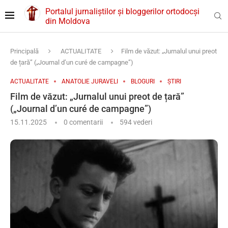
Portalul jurnaliștilor și bloggerilor ortodocși
din Moldova
Principală
ACTUALITATE
Film de văzut: „Jurnalul unui preot
de țară” („Journal d’un curé de campagne”)
ACTUALITATE
ANATOLIE JURAVELI
BLOGURI
ȘTIRI
Film de văzut: „Jurnalul unui preot de țară”
(„Journal d’un curé de campagne”)
15.11.2025
0 comentarii
594
vederi