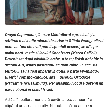
Orașul Capernaum, în care Mântuitorul a predicat și a
săvârșit mai multe minuni descrise în Sfânta Evanghelie și
unde au fost chemați primii apostoli pescari, se afla pe
malul nord-vestic al lacului Ghenizaret (Marea Galileii).
Devenit sat după năvălirile arabe, a fost părăsit definitiv în
secolul XIII, astăzi păstrându-se doar ruine. În sec. XX
teritoriul său a fost împărțit în două, o parte revenindu-i
Bisericii romano-catolice, alta – Bisericii Ortodoxe
(Patriarhia Ierusalimului). Per ansamblu locul a devenit un
parc național în statul Israel.
Astăzi în cultura mondială cuvântul „capernaum” a
căpătat un sens peiorativ. Nu putem să nu aducem