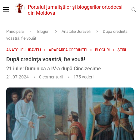
Portalul jurnaliștilor și bloggerilor ortodocși
din Moldova
Principală
Bloguri
Anatolie Juraveli
După credinţa
voastră, fie vouă!
ANATOLIE JURAVELI
APĂRAREA CREDINȚEI
BLOGURI
ȘTIRI
După credinţa voastră, fie vouă!
21 iulie: Duminica a IV-a după Cincizecime
21.07.2024
0 comentarii
175
vederi