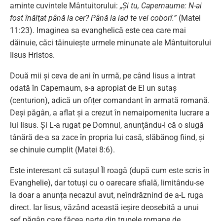
aminte cuvintele Mântuitorului:
„Şi tu, Capernaume: N-ai
fost înălţat până la cer? Până la iad te vei coborî.”
(Matei
11:23). Imaginea sa evanghelică este cea care mai
dăinuie, căci tăinuiește urmele minunate ale Mântuitorului
Iisus Hristos.
Două mii și ceva de ani în urmă, pe când Iisus a intrat
odată în Capernaum, s-a apropiat de El un sutaș
(centurion), adică un ofițer comandant în armată romană.
Deși păgân, a aflat și a crezut în nemaipomenita lucrare a
lui Iisus. Și L-a rugat pe Domnul, anunțându-I că o slugă
tânără de-a sa zace în propria lui casă, slăbănog fiind, și
se chinuie cumplit (Matei 8:6).
Este interesant că sutașul Îl roagă (după cum este scris în
Evanghelie), dar totuși cu o oarecare sfială, limitându-se
la doar a anunța necazul avut, neîndrăznind de a-L ruga
direct. Iar Iisus, văzând această ieșire deosebită a unui
șef păgân care făcea parte din trupele romane de