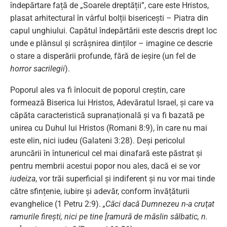
îndepărtare față de „Soarele dreptății”, care este Hristos,
plasat arhitectural în vârful bolții bisericești – Piatra din
capul unghiului. Capătul îndepărtării este descris drept loc
unde e plânsul și scrâșnirea dinților – imagine ce descrie
o stare a disperării profunde, fără de ieșire (un fel de
horror sacrilegii
).
Poporul ales va fi înlocuit de poporul creștin, care
formează Biserica lui Hristos, Adevăratul Israel, și care va
căpăta caracteristică supranațională și va fi bazată pe
unirea cu Duhul lui Hristos (Romani 8:9), în care nu mai
este elin, nici iudeu (Galateni 3:28). Deși pericolul
aruncării în întunericul cel mai dinafară este păstrat și
pentru membrii acestui popor nou ales, dacă ei se vor
iudeiza
, vor trăi superficial și indiferent și nu vor mai tinde
către sfințenie, iubire și adevăr, conform învățăturii
evanghelice (1 Petru 2:9).
„Căci dacă Dumnezeu n-a cruţat
ramurile fireşti, nici pe tine [ramură de măslin sălbatic, n.