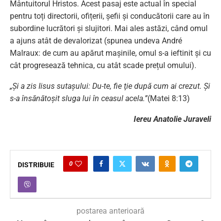
Mântuitorul Hristos. Acest pasaj este actual în special
pentru toți directorii, ofițerii, șefii și conducătorii care au în
subordine lucrători și slujitori. Mai ales astăzi, când omul
a ajuns atât de devalorizat (spunea undeva André
Malraux: de cum au apărut mașinile, omul s-a ieftinit și cu
cât progresează tehnica, cu atât scade prețul omului).
„Şi a zis Iisus sutaşului: Du-te, fie ţie după cum ai crezut. Şi
s-a însănătoşit sluga lui în ceasul acela.”
(Matei 8:13)
Iereu Anatolie Juraveli
0
DISTRIBUIE
postarea anterioară