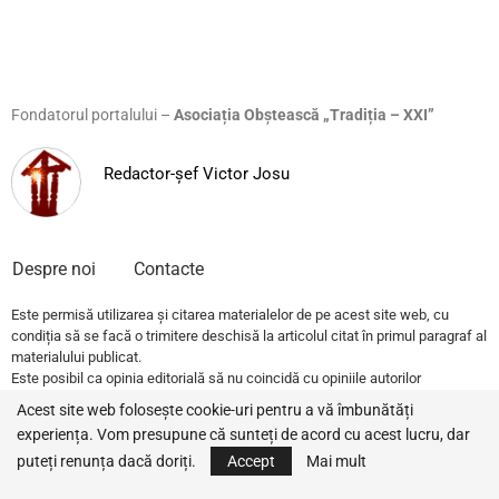
Fondatorul portalului –
Asociația Obștească „Tradiția – XXI”
Redactor-șef Victor Josu
Despre noi
Contacte
Este permisă utilizarea și citarea materialelor de pe acest site web, cu
condiția să se facă o trimitere deschisă la articolul citat în primul paragraf al
materialului publicat.
Este posibil ca opinia editorială să nu coincidă cu opiniile autorilor
publicațiilor.
Acest site web folosește cookie-uri pentru a vă îmbunătăți
experiența. Vom presupune că sunteți de acord cu acest lucru, dar
© 2022 – All Rights Reserved.
Traditia.md
puteți renunța dacă doriți.
Accept
Mai mult