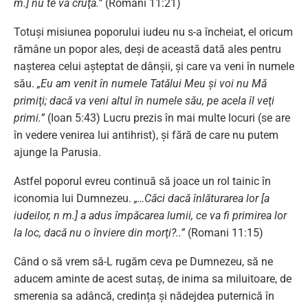
m.] nu te va cruţa.”
(Romani 11:21)
Totuși misiunea poporului iudeu nu s-a încheiat, el oricum
rămâne un popor ales, deși de această dată ales pentru
nașterea celui așteptat de dânșii, și care va veni în numele
său.
„Eu am venit în numele Tatălui Meu şi voi nu Mă
primiţi; dacă va veni altul în numele său, pe acela îl veţi
primi.”
(Ioan 5:43) Lucru prezis în mai multe locuri (se are
în vedere venirea lui antihrist), și fără de care nu putem
ajunge la Parusia.
Astfel poporul evreu continuă să joace un rol tainic în
iconomia lui Dumnezeu.
„…Căci dacă înlăturarea lor [a
iudeilor, n m.] a adus împăcarea lumii, ce va fi primirea lor
la loc, dacă nu o înviere din morţi?..”
(Romani 11:15)
Când o să vrem să-L rugăm ceva pe Dumnezeu, să ne
aducem aminte de acest sutaș, de inima sa miluitoare, de
smerenia sa adâncă, credința și nădejdea puternică în