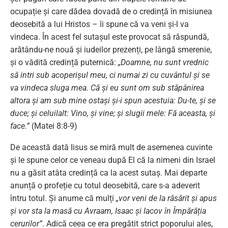
ocupație și care dădea dovadă de o credință în misiunea
deosebită a lui Hristos – îi spune că va veni și-l va
vindeca. În acest fel sutașul este provocat să răspundă,
arătându-ne nouă și iudeilor prezenți, pe lângă smerenie,
și o vădită credință puternică:
„Doamne, nu sunt vrednic
să intri sub acoperişul meu, ci numai zi cu cuvântul şi se
va vindeca sluga mea. Că şi eu sunt om sub stăpânirea
altora şi am sub mine ostaşi şi-i spun acestuia: Du-te, şi se
duce; şi celuilalt: Vino, şi vine; şi slugii mele: Fă aceasta, şi
face.”
(Matei 8:8-9)
De această dată Iisus se miră mult de asemenea cuvinte
și le spune celor ce veneau după El că la nimeni din Israel
nu a găsit atâta credință ca la acest sutaș. Mai departe
anunță o profeție cu totul deosebită, care s-a adeverit
întru totul. Și anume că mulți
„vor veni de la răsărit și apus
și vor sta la masă cu Avraam, Isaac și Iacov în Împărăția
cerurilor”
. Adică ceea ce era pregătit strict poporului ales,