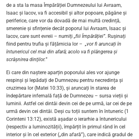
de a sta la masa Împărăției Dumnezeului lui Avraam,
Isaac și Iacov, va fi accesibil și altor popoare, păgâne și
periferice, care vor da dovadă de mai multă credință,
smerenie și sfințenie decât poporul lui Avraam, Isaac și
Iacov, care sunt evreii – numiți
„fiii Împărăției”
. Rușinați
fiind pentru trufia și fățărnicia lor –
„vor fi aruncați în
întunericul cel mai din afară; acolo va fi plângerea şi
scrâşnirea dinţilor.
”
Ei care din naștere aparțin poporului ales vor ajunge
respinși și lepădați de Dumnezeu pentru necredința și
cruzimea lor (Matei 10:33), și aruncați în starea de
îndepărtare infernală față de Dumnezeu – sursa vieții și
luminii. Astfel cei dintâi devin cei de pe urmă, iar cei de pe
urmă devin cei dintâi. Deși cu toții suntem în întuneric (1
Corinteni 13:12), există așadar o ierarhie a întunericului
(respectiv a luminozității), împărțit în primul rând în cel
interior și în cel exterior („din afară”), care indică gradul de