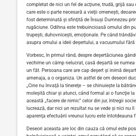
completat de nici un fel de acţiune, trudă, grijă sa
care este o parte necesară a vieţii omeneşti, deoa
fost determinată şi sfinţită de Însuşi Dumnezeu pri
rugăciune. Odihna este trebuincioasă omului din pun
trupeşti, duhovniceşti, emoţionale. Pe când trândăvi
asupra omului a ideii deşertului, a vacuumului fără 
Vorbesc, în primul rând, despre deşertăciunea gând
vechime un câmp nelucrat, casă deşartă se numea cas
un făt. Persoana care are cap deşert şi inimă deşar
amenaja, a o organiza. Un astfel de om deseori duce
„Cine nu învaţă la tinereţe – se chinuieşte la bătrân
moleşită chiar şi atunci, când formal ai o funcţie l
această „facere de nimic” celor din jur, întregii soci
lucrează, dar nici un rezultat nu se vede şi nici nu 
aparenţa efectuării vreunui lucru este întotdeauna 
Deseori aceasta are loc din cauza că omul este pose