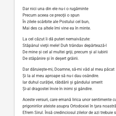
Dar nici una din ele nu-i o rugăminte
Precum aceea ce preoţii o spun
În zilele scârbite ale Postului cel bun,
Mai des ca altele îmi vine ea în minte.
La cel căzut îi dă puteri nemaivăzute:
Stăpânul vieţii mele! Duh trândav depărtează-l
De mine şi cel al multei griji, precum şi al iubirii
De stăpânire şi în deşert grăirii.
Dar dăruieşte-mi, Doamne, să-mi văd al meu păcat
Şi la al meu aproape să nu-i dau osândire.
Iar duhul curăţiei, răbdării şi gândului smerit
Şi-al dragostei învie în inimi şi gândire.
Aceste versuri, care emană lirica unor sentimente cu 
prigonirilor ateiste asupra Ortodoxiei în ţara noas
Efrem Sirul. Însă credinciosul zilelor de azi trebui