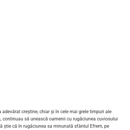
adevărat creştine, chiar şi în cele mai grele timpuri ale
tră, continuau să unească oamenii cu rugăciunea cuviosului
e să ştie că în rugăciunea sa minunată sfântul Efrem, pe