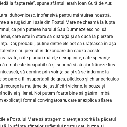
edă la fapte rele”, spune sfântul ierarh Ioan Gură de Aur.
eutral duhovnicesc, inofensivă pentru mântuirea noastră.
inte ale rugăciunii sale din Postul Mare ne cheamă la lupta
mnul, ca prin puterea harului Său Dumnezeiesc noi să
lenei, care este în stare să distrugă şi să ducă la pierzare
nţă. Dar, probabil, puţine dintre ele pot să urâţească în aşa
talente s-au pierdut în dezonoare din cauza acestei
realizate, câte planuri măreţe neîmplinite, câte speranţe
că omul este incapabil să-şi supună şi să-şi înfrâneze firea
ovnicească, să domine prin voinţa sa şi să se îndemne la
e se pare a fi insuportabil de greu, plicticos şi chiar periculos
recurge la mulţime de justificări viclene, la scuze şi
trândăviei şi lenei. Noi putem foarte bine să găsim limbă
 explicaţii formal convingătoare, care ar explica aflarea
lele Postului Mare să atragem o atenţie sporită la păcatul
hisă, în sfânta sfintelor sufletului nostru dau buzna şi