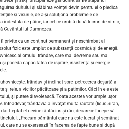
reze şi să-şi disciplineze gândurile, să fie stăpânul
Vlăguirea duhului şi slăbirea voinţei devin pentru el o piedică
tenţiile şi visurile, de a-şi soluţiona problemele de
va îndestula de pâine, iar cel ce umblă după lucruri de nimic,
ează Cuvântul lui Dumnezeu.
fi privite ca un conţinut permanent şi neschimbat al
olut fizic este umplut de substanţă cosmică şi de energii.
uhovnicesc al omului trândav, care mai devreme sau mai
 şi posedă capacitatea de ispitire, insistenţă şi energie
ele.
uhovniceşte, trândav şi înclinat spre petrecerea deşartă a
 şi rele, a viciilor păcătoase şi a patimilor. Căci în ele este
catului, şi putere diavolească. Toate acestea vor umple uşor
 Într-adevăr, trândăvia a învăţat multă răutate (Iisus Sirah,
dar treptat el devine răutăcios şi rău, deoarece începe să
nstinctului. „Precum pământul care nu este lucrat şi semănat
etul, care nu se exersează în facerea de fapte bune şi după