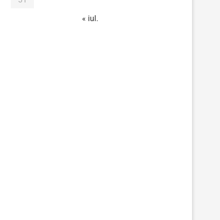
« iul.