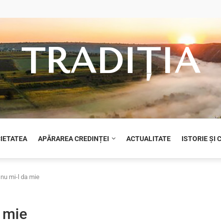
TRADIȚIA
CIETATEA
APĂRAREA CREDINȚEI
ACTUALITATE
ISTORIE ȘI
 nu mi-l da mie
a mie