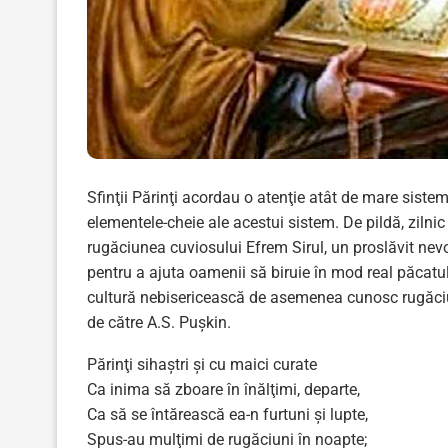
Sfinţii Părinţi acordau o atenţie atât de mare sistem
elementele-cheie ale acestui sistem. De pildă, zilnic 
rugăciunea cuviosului Efrem Sirul, un proslăvit nevoi
pentru a ajuta oamenii să biruie în mod real păcatul
cultură nebisericească de asemenea cunosc rugăciun
de către A.S. Puşkin.
Părinţi sihaștri şi cu maici curate
Ca inima să zboare în înălţimi, departe,
Ca să se întărească ea-n furtuni şi lupte,
Spus-au mulţimi de rugăciuni în noapte;