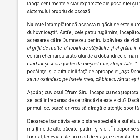
lângă sentimentele clar exprimate ale pocăinţei şi i
sistemului propriu de asceză.
Nu este întâmplător că această rugăciune este numită 
duhovniceşti”. Astfel, cele patru rugăminţi începătoa
adresarea către Dumnezeu pentru izbăvirea de vicii
al grijii de multe, al iubirii de stăpânire şi al grăirii 
conţin chemarea ajutorului de a dobândi cele mai im
răbdării şi al dragostei dăruieşte-l mie, slugii Tale…”
.
pocăinţei şi a atitudinii faţă de aproapele:
„Aşa Doam
să nu osândesc pe fratele meu, că binecuvântat eşti î
Aşadar, cuviosul Efrem Sirul începe cu neaşteptata 
se iscă întrebarea: de ce trândăvia este viciu? Dac
primul loc, parcă ar vrea să atragă o atenţie sporit
Deoarece trândăvia este o stare specială a sufletulu
mulţime de alte păcate, patimi şi vicii. În popor se
formal, lenevia este un mod de viaţă, ce constă din 