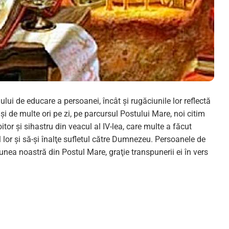
ului de educare a persoanei, încât şi rugăciunile lor reflectă
şi de multe ori pe zi, pe parcursul Postului Mare, noi citim
tor şi sihastru din veacul al IV-lea, care multe a făcut
 lor şi să-şi înalţe sufletul către Dumnezeu. Persoanele de
ea noastră din Postul Mare, graţie transpunerii ei în vers