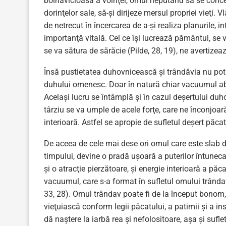
bolnăvicioasă a voinţei, omul neputând să se concent
dorinţelor sale, să-şi dirijeze mersul propriei vieţi. 
de netrecut în încercarea de a-şi realiza planurile, in
importanţă vitală. Cel ce îşi lucrează pământul, se 
se va sătura de sărăcie (Pilde, 28, 19), ne avertiz
Însă pustietatea duhovnicească şi trândăvia nu pot 
duhului omenesc. Doar în natură chiar vacuumul abs
Acelaşi lucru se întâmplă şi în cazul deşertului d
târziu se va umple de acele forţe, care ne înconjoară
interioară. Astfel se apropie de sufletul deşert păcat
De aceea de cele mai dese ori omul care este slab d
timpului, devine o pradă uşoară a puterilor întunecate
şi o atracţie pierzătoare, şi energie interioară a pă
vacuumul, care s-a format în sufletul omului trândav.
33, 28). Omul trândav poate fi de la început bonom, 
vieţuiască conform legii păcatului, a patimii şi a i
dă naştere la iarbă rea şi nefolositoare, aşa şi sufl