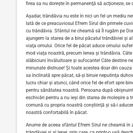
firea sa nu doreşte în permanenţă să acţioneze, se d
Aşadar, trândăvia nu este în nici un fel un mediu n
Iată de ce preacuviosul Efrem Sirul din primele cuv
cu trândăvia. Sfântul ne cheamă să Îl rugăm pe Do
ajungem la starea de a birui păcatul trândăviei şi al 
viaţa omului. Orice fel de păcat aduce omului suferi
mod viaţa noastră, precum lenea şi trândăvia. Câte 
slăbiciuni învăluitoare şi sufocante! Câte destine ne
minunate distruse! Şi toate acestea doar din cauza 
sa înclinată spre păcat, să-şi biruie neputinţa duh
lucru chiar şi atunci, când orice fel de efort spre bin
pentru sănătatea noastră. Persoana după obişnuinţă 
eschivări pentru a nu ieşi din starea de moleşire a 
comună cu propria noastră conştiinţă şi să-i aducem
noastră confortabilă în păcat.
Anume de aceea sfântul Efrem Sirul ne cheamă în zi
trândăviei şi al lenei, prin care, ca printr-o uşă desc