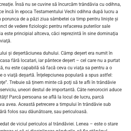
u creaţie. Însă nu se cuvine să încurcăm trândăvia cu odihna,
rece încă în epoca Testamentului Vechi odihna după lucru a
n porunca de a păzi ziua sâmbetei ca timp pentru linişte şi
ct de vedere fiziologic pentru refacerea puterilor sale
a este principial altceva, căci reprezintă în sine dominaţia
viaţă.
ului şi deşertăciunea duhului. Câmp deşert era numit în
a fără locatari, iar pântece deşert – cel care nu a purtat
tă, nu este capabilă să facă ceva cu viaţa sa pentru a o
 o viaţă deşartă. Înţelepciunea populară a spus astfel:
eţe”. Trebuie să ţinem minte că poţi să te afli în trândăvie
a serviciu, uneori destul de importantă. Câte nenorociri aduce
etăţi! Parcă persoana se află la locul de lucru, parcă
îl va avea. Această petrecere a timpului în trândăvie sub
fără folos sau dăunătoare, sau periculoasă.
dat de viciul periculos al trândăviei. Lenea – este o stare