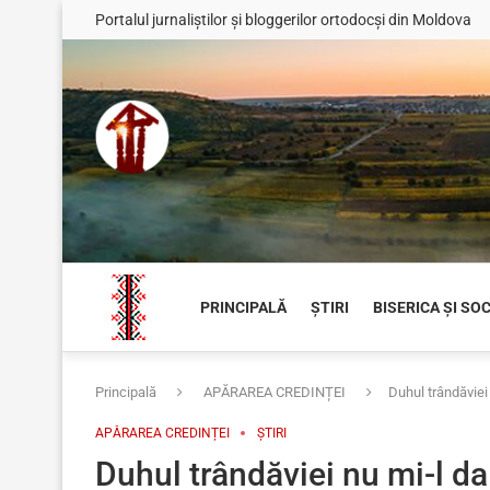
Portalul jurnaliștilor și bloggerilor ortodocși din Moldova
PRINCIPALĂ
ȘTIRI
BISERICA ȘI SO
Principală
APĂRAREA CREDINȚEI
Duhul trândăviei
APĂRAREA CREDINȚEI
ȘTIRI
Duhul trândăviei nu mi-l d