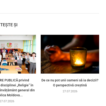
ITEȘTE ȘI
E PUBLICĂ privind
De ce nu pot unii oameni să ia decizii?
disciplinei „Religie” în
O perspectivă creștină
e învățământ general din
27.07.2026
lica Moldova...
27.07.2026