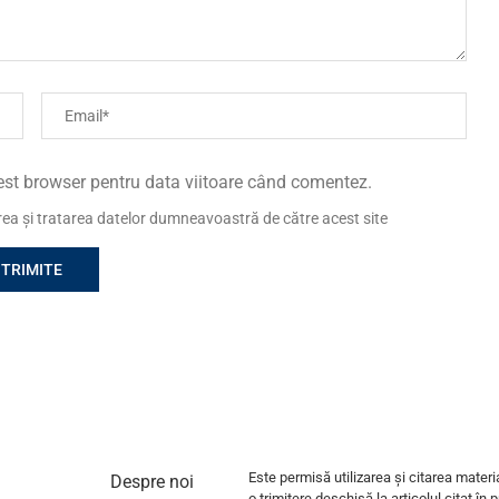
cest browser pentru data viitoare când comentez.
area și tratarea datelor dumneavoastră de către acest site
Este permisă utilizarea și citarea materi
Despre noi
o trimitere deschisă la articolul citat în 