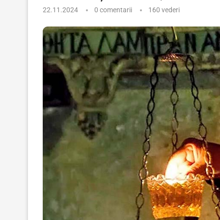
22.11.2024
0 comentarii
160
vederi