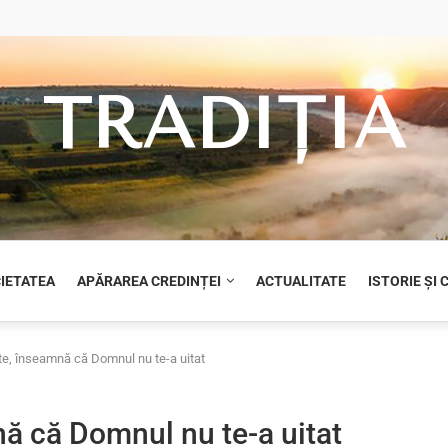
TRADIȚIA
CIETATEA
APĂRAREA CREDINȚEI
ACTUALITATE
ISTORIE ȘI
te, înseamnă că Domnul nu te-a uitat
nă că Domnul nu te-a uitat