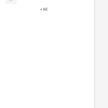
« iul.