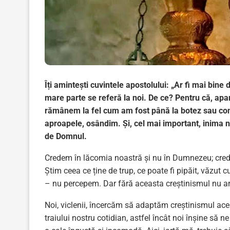
Îți amintești cuvintele apostolului: „Ar fi mai bine
mare parte se referă la noi. De ce? Pentru că, apar
rămânem la fel cum am fost până la botez sau conve
aproapele, osândim. Și, cel mai important, inima n
de Domnul.
Credem în lăcomia noastră și nu în Dumnezeu; crede
Știm ceea ce ține de trup, ce poate fi pipăit, văzut c
– nu percepem. Dar fără aceasta creștinismul nu ar
Noi, viclenii, încercăm să adaptăm creștinismul acest
traiului nostru cotidian, astfel încât noi înșine să