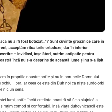
 dacă nu ai fi fost botezat…”? Sunt cuvinte groaznice care în
ent, acceptăm ritualurile ortodoxe, dar în interior
rtire – invidioși, înșelători, nutrim antipatie pentru
oastră încă nu s-a desprins de această lume și nu s-a lipit
m în propriile noastre pofte și nu în poruncile Domnului.
u ochiul liber, iar ceea ce este din Duh noi ca niște surdo-orbi
e niciun sens.
ei lumi, astfel încât credința noastră să fie o slujnică a
 ne simțim comod și confortabil. Însă viața duhovnicască este