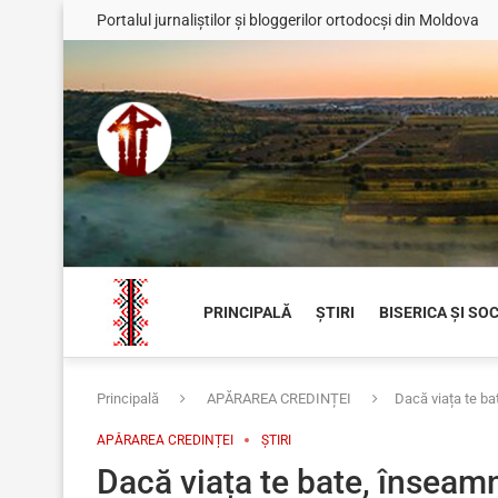
Portalul jurnaliștilor și bloggerilor ortodocși din Moldova
PRINCIPALĂ
ȘTIRI
BISERICA ȘI SO
Principală
APĂRAREA CREDINȚEI
Dacă viața te ba
APĂRAREA CREDINȚEI
ȘTIRI
Dacă viața te bate, înseam