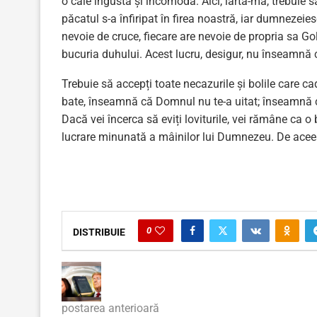
o cale îngustă și incomodă. Aici, iartă-mă, trebuie s
păcatul s-a înfiripat în firea noastră, iar dumnezei
nevoie de cruce, fiecare are nevoie de propria sa Gol
bucuria duhului. Acest lucru, desigur, nu înseamnă c
Trebuie să accepți toate necazurile și bolile care ca
bate, înseamnă că Domnul nu te-a uitat; înseamnă că 
Dacă vei încerca să eviți loviturile, vei rămâne ca 
lucrare minunată a mâinilor lui Dumnezeu. De aceea
0
DISTRIBUIE
postarea anterioară