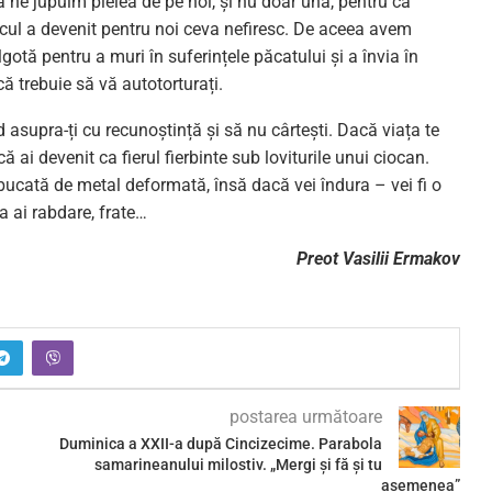
ă ne jupuim pielea de pe noi, și nu doar una, pentru că
escul a devenit pentru noi ceva nefiresc. De aceea avem
gotă pentru a muri în suferințele păcatului și a învia în
ă trebuie să vă autotorturați.
d asupra-ți cu recunoștință și să nu cârtești. Dacă viața te
ai devenit ca fierul fierbinte sub loviturile unui ciocan.
o bucată de metal deformată, însă dacă vei îndura – vei fi o
 ai rabdare, frate…
Preot Vasilii Ermakov
postarea următoare
Duminica a XXII-a după Cincizecime. Parabola
samarineanului milostiv. „Mergi și fă și tu
asemenea”