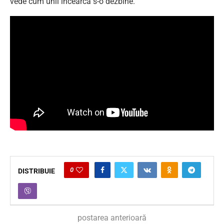
vede cum unii încearcă s-o dezbine.
0
DISTRIBUIE
postarea anterioară