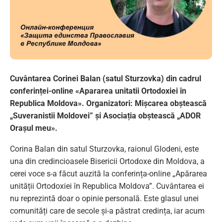
Cuvântarea Corinei Balan (satul Sturzovka) din cadrul
conferinței-online
«Apararea unitatii Ortodoxiei în
Republica Moldova».
Organizatori
:
M
ișcarea obștească
„Suveranistii Moldovei” și
A
sociația obștească „ADOR
Orașul meu».
Corina Balan din satul Sturzovka, raionul Glodeni, este
una din credincioasele Bisericii Ortodoxe din Moldova, a
cerei voce s-a făcut auzită la conferința-online „Apărarea
unității Ortodoxiei în Republica Moldova”. Cuvântarea ei
nu reprezintă doar o opinie personală. Este glasul unei
comunități care de secole și-a păstrat credința, iar acum