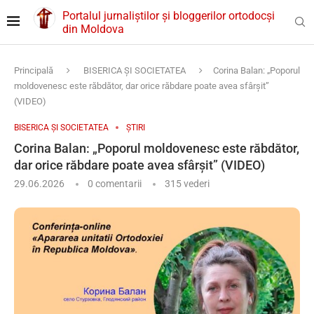
Portalul jurnaliștilor și bloggerilor ortodocși
din Moldova
Principală
BISERICA ȘI SOCIETATEA
Corina Balan: „Poporul
moldovenesc este răbdător, dar orice răbdare poate avea sfârșit”
(VIDEO)
BISERICA ȘI SOCIETATEA
ȘTIRI
Corina Balan: „Poporul moldovenesc este răbdător,
dar orice răbdare poate avea sfârșit” (VIDEO)
29.06.2026
0 comentarii
315
vederi