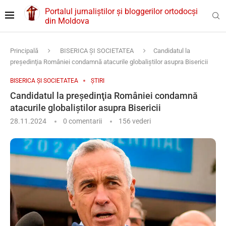
Portalul jurnaliștilor și bloggerilor ortodocși
din Moldova
Principală
BISERICA ȘI SOCIETATEA
Candidatul la
preşedinţia României condamnă atacurile globaliştilor asupra Bisericii
BISERICA ȘI SOCIETATEA
ȘTIRI
Candidatul la preşedinţia României condamnă
atacurile globaliştilor asupra Bisericii
28.11.2024
0 comentarii
156
vederi