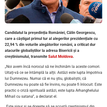
Candidatul la președinția României, Călin Georgescu,
care a câștigat primul tur al alegerilor prezidențiale cu
22,94 % din voturile alegătorilor români, a criticat dur
atacurile globaliștilor la adresa Bisericii și a
creștinismului, transmite
Salut Moldova
.
„Noi avem încă norocul să ne închinăm la aceste comori.
Uitați-vă ce se întâmplă la alții. Astăzi este lupta împotriva
lui Dumnezeu. Numai că ei nu știu, globaliștii, că
Dumnezeu nu poate să fie învins, nu poate fi înlocuit. Este
practic o criză spirituală astăzi, este lupta Arhanghelului
Mihail cu satana”, a declarat el.
„Este sigur și se dorește să se scoată creștinismul din