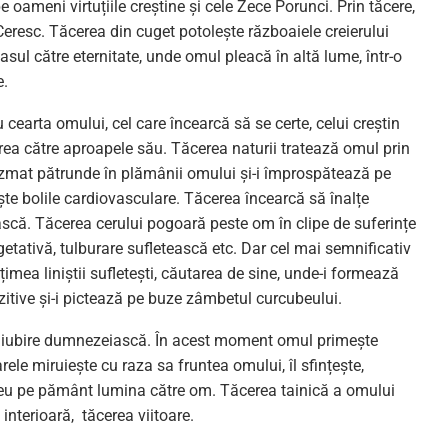
 oameni virtuțiile creștine și cele Zece Porunci. Prin tăcere,
Ceresc. Tăcerea din cuget potolește războaiele creierului
pasul către eternitate, unde omul pleacă în altă lume, într-o
e.
 cearta omului, cel care încearcă să se certe, celui creștin
irea către aproapele său. Tăcerea naturii tratează omul prin
ezmat pătrunde în plămânii omului și-i împrospătează pe
ește bolile cardiovasculare. Tăcerea încearcă să înalțe
etească. Tăcerea cerului pogoară peste om în clipe de suferințe
egetativă, tulburare sufletească etc. Dar cel mai semnificativ
imea liniștii sufletești, căutarea de sine, unde-i formează
itive și-i pictează pe buze zâmbetul curcubeului.
de iubire dumnezeiască. În acest moment omul primește
rele miruiește cu raza sa fruntea omului, îl sfințește,
eu pe pământ lumina către om. Tăcerea tainică a omului
 interioară, tăcerea viitoare.