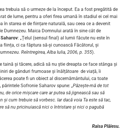
 trebuia să o urmeze de la început. Ea a fost pregătită de
at de lume, pentru a oferi firea umană în stadiul ei cel mai
în starea ei de ființare naturală, sau ceea ce a devenit
 de Dumnezeu. Maica Domnului arată în sine cât de
e Saharov
: „Țelul (sensul final) al lumii făcute nu este în
 a ființa, ci ca făptura să-și cunoască Făcătorul, și
Dumnezeu. Reîntregirea, Alba Iulia, 2006, p. 355
).
re taină și tăcere, adică să nu știe dreapta ce face stânga și
iri de gânduri frumoase și înălțătoare de viață, îi
ăcerea poate fi un obiect al discernământului, ca toate
ță, părintele Sofronie Saharov spune:
„Păzește-mă de tot
u, de orice mișcare care ar putea să jignească sau să
 și cum trebuie să vorbesc. Iar dacă voia Ta este să tac,
e să nu pricinuiască nici o întristare și nici o pagubă
Raisa Plăieșu,