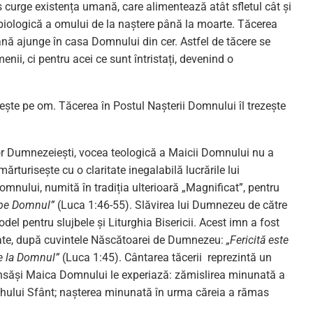
s curge existența umană, care alimentează atât sfletul cât și
biologică a omului de la naștere până la moarte. Tăcerea
nă ajunge în casa Domnului din cer. Astfel de tăcere se
nii, ci pentru acei ce sunt întristați, devenind o
rupește pe om. Tăcerea în Postul Nașterii Domnului îl trezește
lor Dumnezeiești, vocea teologică a Maicii Domnului nu a
rturisește cu o claritate inegalabilă lucrările lui
nului, numită în tradiția ulterioară „Magnificat”, pentru
 pe Domnul”
(Luca 1:46-55). Slăvirea lui Dumnezeu de către
l pentru slujbele și Liturghia Bisericii. Acest imn a fost
lizate, după cuvintele Născătoarei de Dumnezeu:
„Fericită este
de la Domnul”
(Luca 1:45). Cântarea tăcerii reprezintă un
însăși Maica Domnului le experiază: zămislirea minunată a
Duhului Sfânt; nașterea minunată în urma căreia a rămas