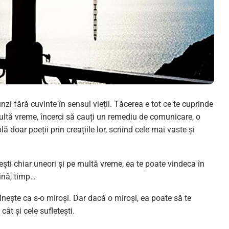
i fără cuvinte în sensul vieții. Tăcerea e tot ce te cuprinde
 multă vreme, încerci să cauți un remediu de comunicare, o
 doar poeții prin creațiile lor, scriind cele mai vaste și
sești chiar uneori și pe multă vreme, ea te poate vindeca în
mină, timp…
lnește ca s-o miroși. Dar dacă o miroși, ea poate să te
cât și cele sufletești.