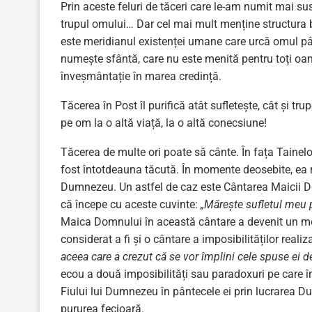
Prin aceste feluri de tăceri care le-am numit mai su
trupul omului… Dar cel mai mult menține structura 
este meridianul existenței umane care urcă omul pâ
numește sfântă, care nu este menită pentru toți oame
înveșmântație în marea credință.
Tăcerea în Post îl purifică atât sufletește, cât și t
pe om la o altă viață, la o altă conecsiune!
Tăcerea de multe ori poate să cânte. În fața Taine
fost întotdeauna tăcută. În momente deosebite, ea mă
Dumnezeu. Un astfel de caz este Cântarea Maicii Dom
că începe cu aceste cuvinte:
„Măreşte sufletul meu
Maica Domnului în această cântare a devenit un mode
considerat a fi și o cântare a imposibilităților rea
aceea care a crezut că se vor împlini cele spuse ei 
ecou a două imposibilități sau paradoxuri pe care 
Fiului lui Dumnezeu în pântecele ei prin lucrarea 
pururea fecioară.