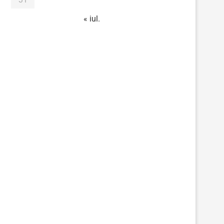
« iul.