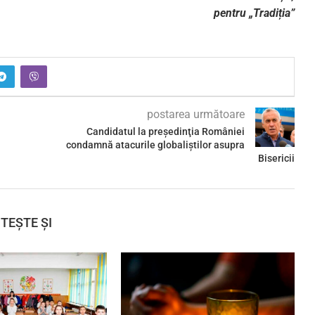
pentru „Tradiția”
postarea următoare
Candidatul la preşedinţia României
condamnă atacurile globaliştilor asupra
Bisericii
ITEȘTE ȘI