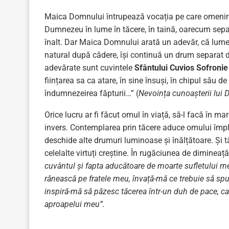
Maica Domnului întrupează vocația pe care omenirea
Dumnezeu în lume în tăcere, în taină, oarecum separ
înalt. Dar Maica Domnului arată un adevăr, că lumea 
natural după cădere, își continuă un drum separat
adevărate sunt cuvintele
Sfântului Cuvios Sofroni
ființarea sa ca atare, în sine însuși, în chipul său de
îndumnezeirea făpturii…” (
Nevoința cunoașterii lui 
Orice lucru ar fi făcut omul în viață, să-l facă în ma
invers. Contemplarea prin tăcere aduce omului împlin
deschide alte drumuri luminoase și înălțătoare. Și t
celelalte virtuți creștine. În rugăciunea de diminea
cuvântul și fapta aducătoare de moarte sufletului me
rănească pe fratele meu, învață-mă ce trebuie să spun
inspiră-mă să păzesc tăcerea într-un duh de pace, car
aproapelui meu”.