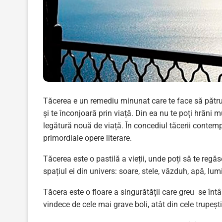
Tăcerea e un remediu minunat care te face să pătrunz
și te înconjoară prin viață. Din ea nu te poți hrăni
legătură nouă de viață. În concediul tăcerii contemplă
primordiale opere literare.
Tăcerea este o pastilă a vieții, unde poți să te regă
spațiul ei din univers: soare, stele, văzduh, apă, lu
Tăcera este o floare a singurătății care greu se întâ
vindece de cele mai grave boli, atât din cele trupești 