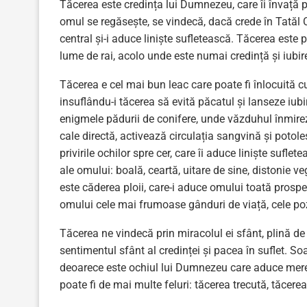
Tăcerea este credința lui Dumnezeu, care îi învață pe
omul se regăsește, se vindecă, dacă crede în Tatăl 
central și-i aduce liniște sufletească. Tăcerea este 
lume de rai, acolo unde este numai credință și iubir
Tăcerea e cel mai bun leac care poate fi înlocuită cu
insuflându-i tăcerea să evită păcatul și lanseze iub
enigmele pădurii de conifere, unde văzduhul înmir
cale directă, activează circulația sangvină și potol
privirile ochilor spre cer, care îi aduce liniște sufl
ale omului: boală, ceartă, uitare de sine, distonie v
este căderea ploii, care-i aduce omului toată prospeț
omului cele mai frumoase gânduri de viață, cele poz
Tăcerea ne vindecă prin miracolul ei sfânt, plină 
sentimentul sfânt al credinței și pacea în suflet. Soa
deoarece este ochiul lui Dumnezeu care aduce mer
poate fi de mai multe feluri: tăcerea trecută, tăcerea