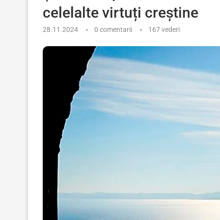
celelalte virtuți creștine
28.11.2024
0 comentarii
167
vederi