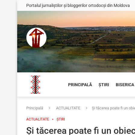
Portalul jurnaliștilor și bloggerilor ortodocși din Moldova
PRINCIPALĂ
ȘTIRI
BISERICA
Principală
ACTUALITATE
Și tăcerea poate fi un obi
ACTUALITATE
ȘTIRI
Și tăcerea poate fi un obie