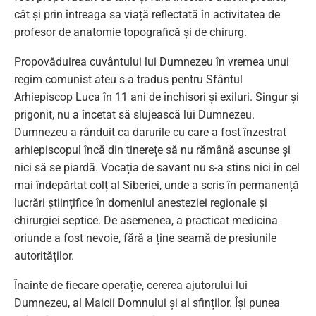
cât și prin întreaga sa viață reflectată în activitatea de
profesor de anatomie topografică și de chirurg.
Propovăduirea cuvântului lui Dumnezeu în vremea unui
regim comunist ateu s-a tradus pentru Sfântul
Arhiepiscop Luca în 11 ani de închisori și exiluri. Singur și
prigonit, nu a încetat să slujească lui Dumnezeu.
Dumnezeu a rânduit ca darurile cu care a fost înzestrat
arhiepiscopul încă din tinerețe să nu rămână ascunse și
nici să se piardă. Vocația de savant nu s-a stins nici în cel
mai îndepărtat colț al Siberiei, unde a scris în permanență
lucrări științifice în domeniul anesteziei regionale și
chirurgiei septice. De asemenea, a practicat medicina
oriunde a fost nevoie, fără a ține seamă de presiunile
autorităților.
Înainte de fiecare operație, cererea ajutorului lui
Dumnezeu, al Maicii Domnului și al sfinților. Își punea