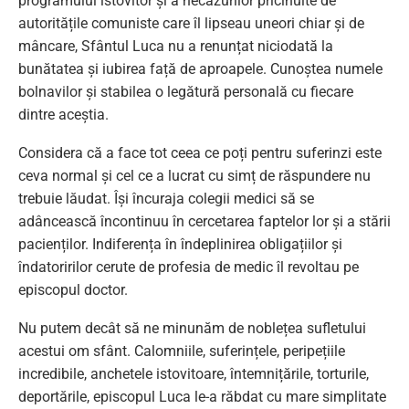
programului istovitor și a necazurilor pricinuite de
autoritățile comuniste care îl lipseau uneori chiar și de
mâncare, Sfântul Luca nu a renunțat niciodată la
bunătatea și iubirea față de aproapele. Cunoștea numele
bolnavilor și stabilea o legătură personală cu fiecare
dintre aceștia.
Considera că a face tot ceea ce poți pentru suferinzi este
ceva normal și cel ce a lucrat cu simț de răspundere nu
trebuie lăudat. Își încuraja colegii medici să se
adâncească încontinuu în cercetarea faptelor lor și a stării
pacienților. Indiferența în îndeplinirea obligațiilor și
îndatoririlor cerute de profesia de medic îl revoltau pe
episcopul doctor.
Nu putem decât să ne minunăm de noblețea sufletului
acestui om sfânt. Calomniile, suferințele, peripețiile
incredibile, anchetele istovitoare, întemnițările, torturile,
deportările, episcopul Luca le-a răbdat cu mare simplitate