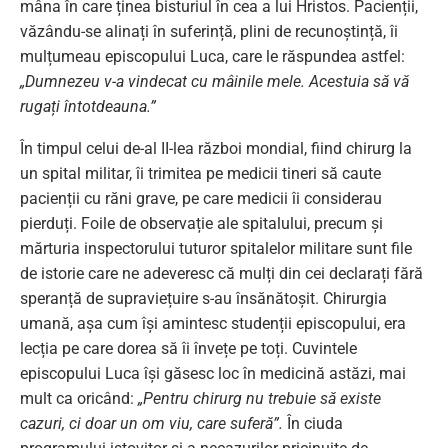
mâna în care ținea bisturiul în cea a lui Hristos. Pacienții,
văzându-se alinați în suferință, plini de recunoștință, îi
mulțumeau episcopului Luca, care le răspundea astfel:
„Dumnezeu v-a vindecat cu mâinile mele. Acestuia să vă
rugați întotdeauna.”
În timpul celui de-al II-lea război mondial, fiind chirurg la
un spital militar, îi trimitea pe medicii tineri să caute
pacienții cu răni grave, pe care medicii îi considerau
pierduți. Foile de observație ale spitalului, precum și
mărturia inspectorului tuturor spitalelor militare sunt file
de istorie care ne adeveresc că mulți din cei declarați fără
speranță de supraviețuire s-au însănătoșit. Chirurgia
umană, așa cum își amintesc studenții episcopului, era
lecția pe care dorea să îi învețe pe toți. Cuvintele
episcopului Luca își găsesc loc în medicină astăzi, mai
mult ca oricând:
„Pentru chirurg nu trebuie să existe
cazuri, ci doar un om viu, care suferă”.
În ciuda