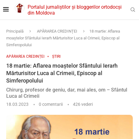
Portalul jurnaliștilor și bloggerilor ortodocși
din Moldova
Principală
APĂRAREA CREDINȚEI
18 martie: Aflarea
moaștelor Sfântului Ierarh Mărturisitor Luca al Crimeii, Episcop al
Simferopolului
APĂRAREA CREDINȚEI
ȘTIRI
18 martie: Aflarea moaștelor Sfântului Ierarh
Mărturisitor Luca al Crimeii, Episcop al
Simferopolului
Chirurg, profesor de geniu, dar, mai ales, om – Sfântul
Luca al Crimeii
18.03.2023
0 comentarii
426
vederi