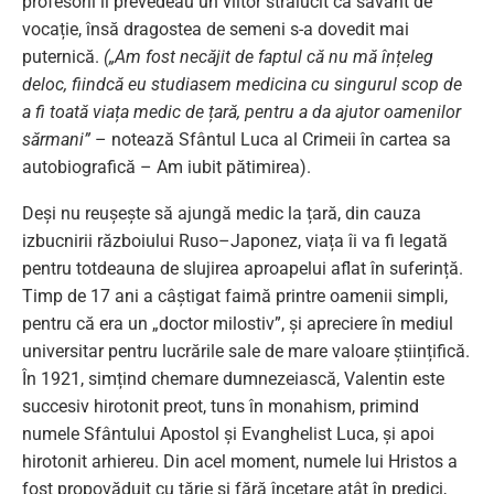
profesorii îi prevedeau un viitor strălucit ca savant de
vocație, însă dragostea de semeni s-a dovedit mai
puternică.
(„Am fost necăjit de faptul că nu mă înțeleg
deloc, fiindcă eu studiasem medicina cu singurul scop de
a fi toată viața medic de țară, pentru a da ajutor oamenilor
sărmani”
– notează Sfântul Luca al Crimeii în cartea sa
autobiografică – Am iubit pătimirea).
Deși nu reușește să ajungă medic la țară, din cauza
izbucnirii războiului Ruso–Japonez, viața îi va fi legată
pentru totdeauna de slujirea aproapelui aflat în suferință.
Timp de 17 ani a câștigat faimă printre oamenii simpli,
pentru că era un „doctor milostiv”, și apreciere în mediul
universitar pentru lucrările sale de mare valoare științifică.
În 1921, simțind chemare dumnezeiască, Valentin este
succesiv hirotonit preot, tuns în monahism, primind
numele Sfântului Apostol și Evanghelist Luca, și apoi
hirotonit arhiereu. Din acel moment, numele lui Hristos a
fost propovăduit cu tărie și fără încetare atât în predici,