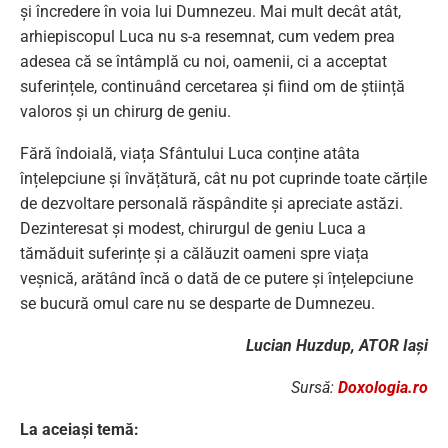
și încredere în voia lui Dumnezeu. Mai mult decât atât,
arhiepiscopul Luca nu s-a resemnat, cum vedem prea
adesea că se întâmplă cu noi, oamenii, ci a acceptat
suferințele, continuând cercetarea și fiind om de știință
valoros și un chirurg de geniu.
Fără îndoială, viața Sfântului Luca conține atâta
înțelepciune și învățătură, cât nu pot cuprinde toate cărțile
de dezvoltare personală răspândite și apreciate astăzi.
Dezinteresat și modest, chirurgul de geniu Luca a
tămăduit suferințe și a călăuzit oameni spre viața
veșnică, arătând încă o dată de ce putere și înțelepciune
se bucură omul care nu se desparte de Dumnezeu.
Lucian Huzdup, ATOR Iași
Sursă:
Doxologia.ro
La aceiași temă: