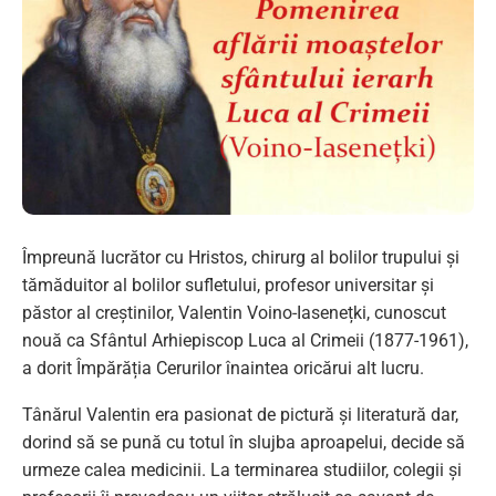
Împreună lucrător cu Hristos, chirurg al bolilor trupului și
tămăduitor al bolilor sufletului, profesor universitar și
păstor al creștinilor, Valentin Voino-Iasenețki, cunoscut
nouă ca Sfântul Arhiepiscop Luca al Crimeii (1877-1961),
a dorit Împărăția Cerurilor înaintea oricărui alt lucru.
Tânărul Valentin era pasionat de pictură și literatură dar,
dorind să se pună cu totul în slujba aproapelui, decide să
urmeze calea medicinii. La terminarea studiilor, colegii și