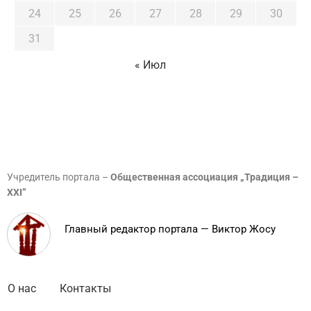
24
25
26
27
28
29
30
31
« Июл
Учредитель портала –
Общественная ассоциация „Традиция –
XXI”
Главный редактор портала — Виктор Жосу
О нас
Контакты