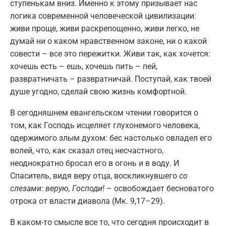
ступенькам вниз. Именно к этому призывает нас
логика современной человеческой цивилизации:
живи проще, живи раскрепощенно, живи легко, не
думай ни о каком нравственном законе, ни о какой
совести – все это пережитки. Живи так, как хочется:
хочешь есть – ешь, хочешь пить – пей,
развратничать – развратничай. Поступай, как твоей
душе угодно, сделай свою жизнь комфортной.
В сегодняшнем евангельском чтении говорится о
том, как Господь исцеляет глухонемого человека,
одержимого злым духом: бес настолько овладел его
волей, что, как сказал отец несчастного,
неоднократно бросал его в огонь и в воду. И
Спаситель, видя веру отца, воскликнувшего
со
слезами: верую, Господи!
– освобождает бесноватого
отрока от власти диавола (Мк. 9,17–29).
В каком-то смысле все то, что сегодня происходит в