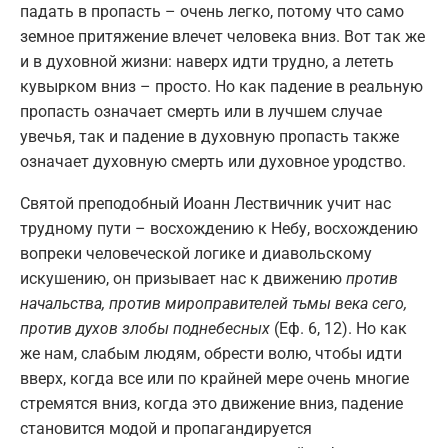
падать в пропасть – очень легко, потому что само
земное притяжение влечет человека вниз. Вот так же
и в духовной жизни: наверх идти трудно, а лететь
кувырком вниз – просто. Но как падение в реальную
пропасть означает смерть или в лучшем случае
увечья, так и падение в духовную пропасть также
означает духовную смерть или духовное уродство.
Святой преподобный Иоанн Лествичник учит нас
трудному пути – восхождению к Небу, восхождению
вопреки человеческой логике и диавольскому
искушению, он призывает нас к движению
против
начальства, против мироправителей тьмы века сего,
против духов злобы поднебесных
(Еф. 6, 12). Но как
же нам, слабым людям, обрести волю, чтобы идти
вверх, когда все или по крайней мере очень многие
стремятся вниз, когда это движение вниз, падение
становится модой и пропагандируется