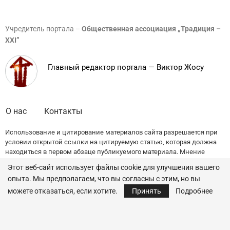
Учредитель портала –
Общественная ассоциация „Традиция –
XXI”
Главный редактор портала — Виктор Жосу
О нас
Контакты
Использование и цитирование материалов сайта разрешается при
условии открытой ссылки на цитируемую статью, которая должна
находиться в первом абзаце публикуемого материала. Мнение
редакции может не совпадать с точкой зрения авторов публикаций.
Этот веб-сайт использует файлы cookie для улучшения вашего
опыта. Мы предполагаем, что вы согласны с этим, но вы
© 2022 — All Rights Reserved.
Traditia.md
можете отказаться, если хотите.
Принять
Подробнее